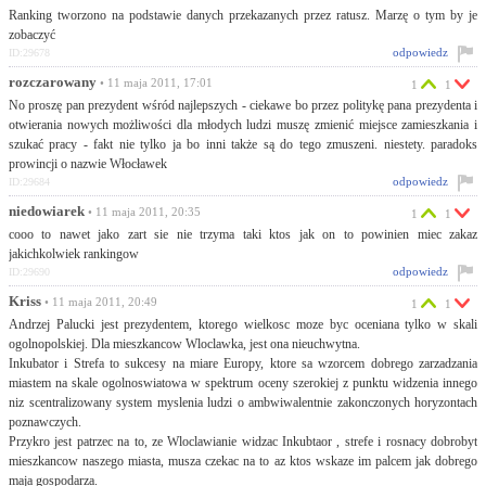
Ranking tworzono na podstawie danych przekazanych przez ratusz. Marzę o tym by je
zobaczyć
odpowiedz
ID:29678
rozczarowany
• 11 maja 2011, 17:01
1
1
No proszę pan prezydent wśród najlepszych - ciekawe bo przez politykę pana prezydenta i
otwierania nowych możliwości dla młodych ludzi muszę zmienić miejsce zamieszkania i
szukać pracy - fakt nie tylko ja bo inni także są do tego zmuszeni. niestety. paradoks
prowincji o nazwie Włocławek
odpowiedz
ID:29684
niedowiarek
• 11 maja 2011, 20:35
1
1
cooo to nawet jako zart sie nie trzyma taki ktos jak on to powinien miec zakaz
jakichkolwiek rankingow
odpowiedz
ID:29690
Kriss
• 11 maja 2011, 20:49
1
1
Andrzej Palucki jest prezydentem, ktorego wielkosc moze byc oceniana tylko w skali
ogolnopolskiej. Dla mieszkancow Wloclawka, jest ona nieuchwytna.
Inkubator i Strefa to sukcesy na miare Europy, ktore sa wzorcem dobrego zarzadzania
miastem na skale ogolnoswiatowa w spektrum oceny szerokiej z punktu widzenia innego
niz scentralizowany system myslenia ludzi o ambwiwalentnie zakonczonych horyzontach
poznawczych.
Przykro jest patrzec na to, ze Wloclawianie widzac Inkubtaor , strefe i rosnacy dobrobyt
mieszkancow naszego miasta, musza czekac na to az ktos wskaze im palcem jak dobrego
maja gospodarza.