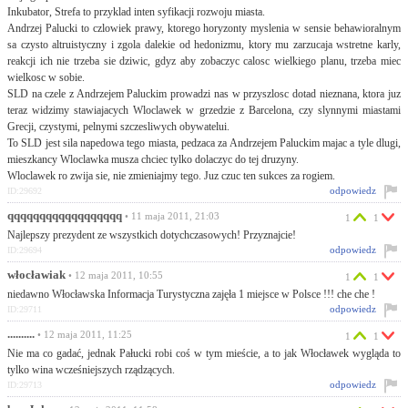
Inkubator, Strefa to przyklad inten syfikacji rozwoju miasta.
Andrzej Palucki to czlowiek prawy, ktorego horyzonty myslenia w sensie behawioralnym
sa czysto altruistyczny i zgola dalekie od hedonizmu, ktory mu zarzucaja wstretne karly,
reakcji ich nie trzeba sie dziwic, gdyz aby zobaczyc calosc wielkiego planu, trzeba miec
wielkosc w sobie.
SLD na czele z Andrzejem Paluckim prowadzi nas w przyszlosc dotad nieznana, ktora juz
teraz widzimy stawiajacych Wloclawek w grzedzie z Barcelona, czy slynnymi miastami
Grecji, czystymi, pelnymi szczesliwych obywatelui.
To SLD jest sila napedowa tego miasta, pedzaca za Andrzejem Paluckim majac a tyle dlugi,
mieszkancy Wloclawka musza chciec tylko dolaczyc do tej druzyny.
Wloclawek ro zwija sie, nie zmieniajmy tego. Juz czuc ten sukces za rogiem.
odpowiedz
ID:29692
qqqqqqqqqqqqqqqqqq
• 11 maja 2011, 21:03
1
1
Najlepszy prezydent ze wszystkich dotychczasowych! Przyznajcie!
odpowiedz
ID:29694
włocławiak
• 12 maja 2011, 10:55
1
1
niedawno Włocławska Informacja Turystyczna zajęła 1 miejsce w Polsce !!! che che !
odpowiedz
ID:29711
..........
• 12 maja 2011, 11:25
1
1
Nie ma co gadać, jednak Pałucki robi coś w tym mieście, a to jak Włocławek wygląda to
tylko wina wcześniejszych rządzących.
odpowiedz
ID:29713