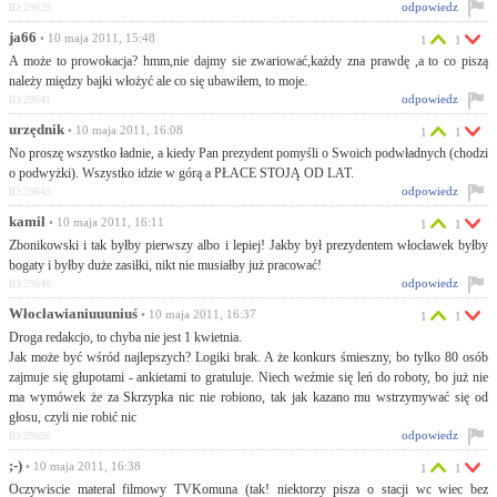
odpowiedz
ID:29629
ja66
• 10 maja 2011, 15:48
1
1
A może to prowokacja? hmm,nie dajmy sie zwariować,każdy zna prawdę ,a to co piszą
należy między bajki włożyć ale co się ubawiłem, to moje.
odpowiedz
ID:29641
urzędnik
• 10 maja 2011, 16:08
1
1
No proszę wszystko ładnie, a kiedy Pan prezydent pomyśli o Swoich podwładnych (chodzi
o podwyżki). Wszystko idzie w górą a PŁACE STOJĄ OD LAT.
odpowiedz
ID:29645
kamil
• 10 maja 2011, 16:11
1
1
Zbonikowski i tak byłby pierwszy albo i lepiej! Jakby był prezydentem włocławek byłby
bogaty i byłby duże zasiłki, nikt nie musiałby już pracować!
odpowiedz
ID:29646
Włocławianiuuuniuś
• 10 maja 2011, 16:37
1
1
Droga redakcjo, to chyba nie jest 1 kwietnia.
Jak może być wśród najlepszych? Logiki brak. A że konkurs śmieszny, bo tylko 80 osób
zajmuje się głupotami - ankietami to gratuluje. Niech weźmie się leń do roboty, bo już nie
ma wymówek że za Skrzypka nic nie robiono, tak jak kazano mu wstrzymywać się od
głosu, czyli nie robić nic
odpowiedz
ID:29650
;-)
• 10 maja 2011, 16:38
1
1
Oczywiscie materal filmowy TVKomuna (tak! niektorzy pisza o stacji wc wiec bez