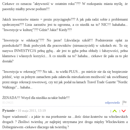
Ciekawe co oznacza "aktywność w ostatnim roku"??? W rozkopaniu miasta myślę, że
paootzky miałby pewne podium!!!
Jakich inwestorów miasto = prezio przyciągnęło??? A jak pała radzi sobie z problemami
społecznymi??? Lista zarzutów jest tu ogromna, a co niusłik na to? NIC!!! hahahaha...
"Inwestycje w kulturę"??? Gdzie? Jakie? Kiedy???
"Inwestycje w edukację"??? No jasne! Likwidacja szkół!!! Podniesienie opłat za
przedszkola!!! Brak podwyżek dla pracowników (nienauczycieli) w szkołach etc. To się
nazywa INWESTYCJA pełną gębą... ale jest to gęba pełna obłudy i fałszywości, pełna
kłamstwa i własnych korzyści... A co niusłik na to? hahaha... ciekawe ile pała za to pkt
dostała?
"Inwestycja w rekreację"??? No tak... tu wielki PLUS... po mieście nie da się bezpiecznie
jeździć, więc za jednym zamachem pała załatwiła mieszkańcom możliwość tak uwielbianej
przez niego rekreacji rowerowej, czy też jak podał na łamach Travel Trade Gazette "Nordic
Walkingu"... hahaha...
ŻENADA!!! Wstyd dla niusłika za takie buble!!!
odpowiedz
ID:29625
Pytanie
• 10 maja 2011, 13:19
1
1
Super wiadomość - a jakie to ma przełozenie na ...ilośc dziur-kraterów na włocławskich
drogach ? Złośliwi twierdzą ,ze najlepiej utrzymana jest droga między Wlocławkiem a
Dobiegniewem -ciekawe dlaczego tak twierdzą ?