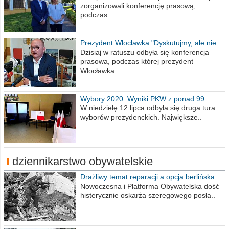
zorganizowali konferencję prasową,
podczas..
Prezydent Włocławka:"Dyskutujmy, ale nie
obrażajmy się”
Dzisiaj w ratuszu odbyła się konferencja
prasowa, podczas której prezydent
Włocławka..
Wybory 2020. Wyniki PKW z ponad 99
procent obwodów
W niedzielę 12 lipca odbyła się druga tura
wyborów prezydenckich. Największe..
dziennikarstwo obywatelskie
Drażliwy temat reparacji a opcja berlińska
Nowoczesna i Platforma Obywatelska dość
histerycznie oskarża szeregowego posła..