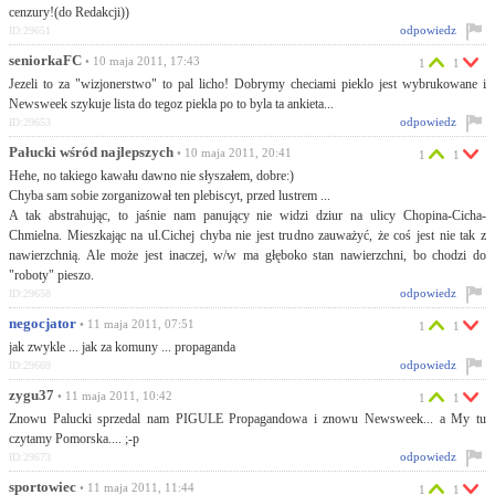
cenzury!(do Redakcji))
odpowiedz
ID:29651
seniorkaFC
• 10 maja 2011, 17:43
1
1
Jezeli to za "wizjonerstwo" to pal licho! Dobrymy checiami pieklo jest wybrukowane i
Newsweek szykuje lista do tegoz piekla po to byla ta ankieta...
odpowiedz
ID:29653
Pałucki wśród najlepszych
• 10 maja 2011, 20:41
1
1
Hehe, no takiego kawału dawno nie słyszałem, dobre:)
Chyba sam sobie zorganizował ten plebiscyt, przed lustrem ...
A tak abstrahując, to jaśnie nam panujący nie widzi dziur na ulicy Chopina-Cicha-
Chmielna. Mieszkając na ul.Cichej chyba nie jest trudno zauważyć, że coś jest nie tak z
nawierzchnią. Ale może jest inaczej, w/w ma głęboko stan nawierzchni, bo chodzi do
"roboty" pieszo.
odpowiedz
ID:29658
negocjator
• 11 maja 2011, 07:51
1
1
jak zwykle ... jak za komuny ... propaganda
odpowiedz
ID:29669
zygu37
• 11 maja 2011, 10:42
1
1
Znowu Palucki sprzedal nam PIGULE Propagandowa i znowu Newsweek... a My tu
czytamy Pomorska.... ;-p
odpowiedz
ID:29673
sportowiec
• 11 maja 2011, 11:44
1
1