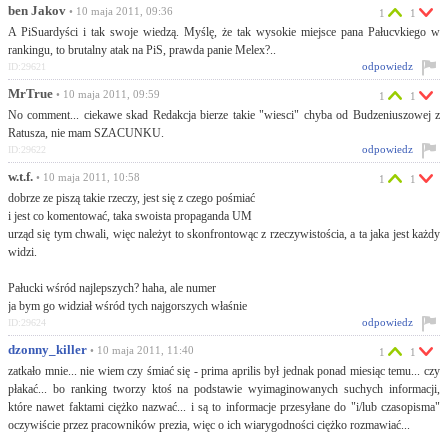
ben Jakov
• 10 maja 2011, 09:36
1
1
A PiSuardyści i tak swoje wiedzą. Myślę, że tak wysokie miejsce pana Pałucvkiego w
rankingu, to brutalny atak na PiS, prawda panie Melex?..
odpowiedz
ID:29621
MrTrue
• 10 maja 2011, 09:59
1
1
No comment... ciekawe skad Redakcja bierze takie "wiesci" chyba od Budzeniuszowej z
Ratusza, nie mam SZACUNKU.
odpowiedz
ID:29622
w.t.f.
• 10 maja 2011, 10:58
1
1
dobrze ze piszą takie rzeczy, jest się z czego pośmiać
i jest co komentować, taka swoista propaganda UM
urząd się tym chwali, więc należyt to skonfrontowąc z rzeczywistościa, a ta jaka jest każdy
widzi.
Pałucki wśród najlepszych? haha, ale numer
ja bym go widział wśród tych najgorszych właśnie
odpowiedz
ID:29624
dzonny_killer
• 10 maja 2011, 11:40
1
1
zatkało mnie... nie wiem czy śmiać się - prima aprilis był jednak ponad miesiąc temu... czy
płakać... bo ranking tworzy ktoś na podstawie wyimaginowanych suchych informacji,
które nawet faktami ciężko nazwać... i są to informacje przesyłane do "i/lub czasopisma"
oczywiście przez pracowników prezia, więc o ich wiarygodności ciężko rozmawiać...