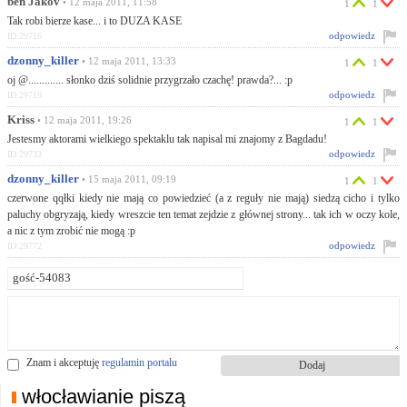
ben Jakov
• 12 maja 2011, 11:58
1
1
Tak robi bierze kase... i to DUZA KASE
odpowiedz
ID:29716
dzonny_killer
• 12 maja 2011, 13:33
1
1
oj @............. słonko dziś solidnie przygrzało czachę! prawda?... :p
odpowiedz
ID:29719
Kriss
• 12 maja 2011, 19:26
1
1
Jestesmy aktorami wielkiego spektaklu tak napisal mi znajomy z Bagdadu!
odpowiedz
ID:29733
dzonny_killer
• 15 maja 2011, 09:19
1
1
czerwone qqłki kiedy nie mają co powiedzieć (a z reguły nie mają) siedzą cicho i tylko
paluchy obgryzają, kiedy wreszcie ten temat zejdzie z głównej strony... tak ich w oczy kole,
a nic z tym zrobić nie mogą :p
odpowiedz
ID:29772
Znam i akceptuję
regulamin portalu
włocławianie piszą