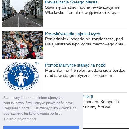
Rewitalizacja Starego Miasta
Stała się ostatnio modna rewitalizacja we
Włocławku. Temat niewątpliwie ciekawy...
Koszykówka dla najmłodszych
Poniedziałek, pogoda nie rozpieszcza, pod
Halą Mistrzów typowy dla meczowego dnia..
Pomóż Martynce stanąć na nóżki
Martynka ma 4,5 roku, urodziła się z bardzo
rzadką wadą genetyczną - zespołem..
Polska moich marzeń cz.6
Szanowny Internauto, informujemy, że
Nadszedł kres moich marzeń. Kampania
zaktualizowaliśmy Politykę prywatności oraz
wyborcza czyli niecodzienny festiwal
Regulamin portalu. Używamy plików cookie do
obietnic,..
poprawnego funkcjonowania portalu.
Polityka prywatności