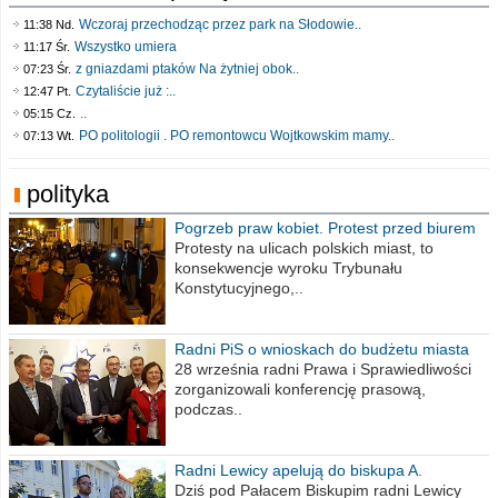
Wczoraj przechodząc przez park na Słodowie..
11:38 Nd.
Wszystko umiera
11:17 Śr.
z gniazdami ptaków Na żytniej obok..
07:23 Śr.
Czytaliście już :..
12:47 Pt.
..
05:15 Cz.
PO politologii . PO remontowcu Wojtkowskim mamy..
07:13 Wt.
polityka
Pogrzeb praw kobiet. Protest przed biurem
poselskim PiS
Protesty na ulicach polskich miast, to
konsekwencje wyroku Trybunału
Konstytucyjnego,..
Radni PiS o wnioskach do budżetu miasta
na 2021 rok
28 września radni Prawa i Sprawiedliwości
zorganizowali konferencję prasową,
podczas..
Radni Lewicy apelują do biskupa A.
Wiesława Meringa
Dziś pod Pałacem Biskupim radni Lewicy