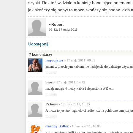
szybki. Raz też widziałem kobietę handlującą antenami 
jak skończy się popyt to może skończy się podaż. dziś
~Robert
07:32, 17 maja 2011
Udostępnij
7 komentarzy
negocjator
• 17 maja 2011, 08:39
antena z przeciętym kablem nie nadaje sie do dalszego używani
ID:29893
Swój
• 17 maja 2011, 14:42
nadaje nadaje 4 metry kabla i się zestoi SWR-em
ID:29918
Pytanie
• 17 maja 2011, 18:15
A moze to jest tak -zgineło ci radio ,idź na pchli ono tam już jes
ID:29928
dzonny_killer
• 18 maja 2011, 10:06
z drugiej strony jeśli ktoś jest tak bogaty, że zostawia antenę n