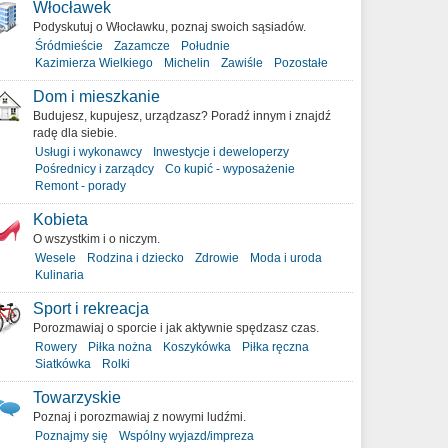
Włocławek
Podyskutuj o Włocławku, poznaj swoich sąsiadów.
Śródmieście
Zazamcze
Południe
Kazimierza Wielkiego
Michelin
Zawiśle
Pozostałe
Dom i mieszkanie
Budujesz, kupujesz, urządzasz? Poradź innym i znajdź
radę dla siebie.
Usługi i wykonawcy
Inwestycje i deweloperzy
Pośrednicy i zarządcy
Co kupić - wyposażenie
Remont - porady
Kobieta
O wszystkim i o niczym.
Wesele
Rodzina i dziecko
Zdrowie
Moda i uroda
Kulinaria
Sport i rekreacja
Porozmawiaj o sporcie i jak aktywnie spędzasz czas.
Rowery
Piłka nożna
Koszykówka
Piłka ręczna
Siatkówka
Rolki
Towarzyskie
Poznaj i porozmawiaj z nowymi ludźmi.
Poznajmy się
Wspólny wyjazd/impreza