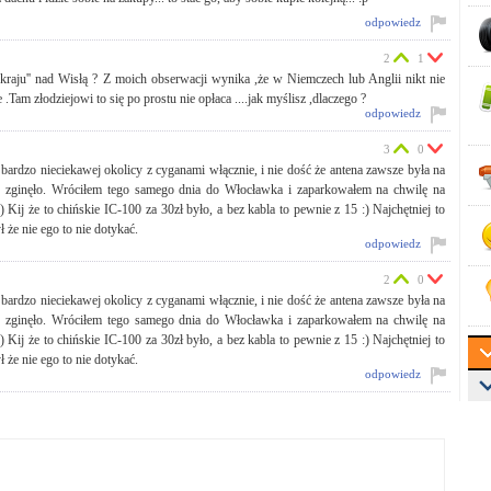
odpowiedz
2
1
kraju'' nad Wisłą ? Z moich obserwacji wynika ,że w Niemczech lub Anglii nikt nie
Tam złodziejowi to się po prostu nie opłaca ....jak myślisz ,dlaczego ?
odpowiedz
3
0
dzo nieciekawej okolicy z cyganami włącznie, i nie dość że antena zawsze była na
ie zginęło. Wróciłem tego samego dnia do Włocławka i zaparkowałem na chwilę na
Kij że to chińskie IC-100 za 30zł było, a bez kabla to pewnie z 15 :) Najchętniej to
 że nie ego to nie dotykać.
odpowiedz
2
0
dzo nieciekawej okolicy z cyganami włącznie, i nie dość że antena zawsze była na
ie zginęło. Wróciłem tego samego dnia do Włocławka i zaparkowałem na chwilę na
Kij że to chińskie IC-100 za 30zł było, a bez kabla to pewnie z 15 :) Najchętniej to
 że nie ego to nie dotykać.
odpowiedz