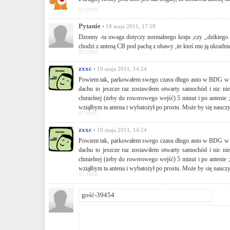
ID:29950
Pytanie
• 18 maja 2011, 17:59
Dzonny -ta uwaga dotyczy normalnego kraju ,czy ,,dzikiego 
chodzi z anteną CB pod pachą z obawy ,że ktoś mu ją ukradnie .
ID:29963
zxxc
• 19 maja 2011, 14:24
Powiem tak, parkowałem swego czasu długo auto w BDG w bar
dachu to jeszcze raz zostawiłem otwarty samochód i nic n
chmielnej (żeby do rowerowego wejść) 5 minut i po antenie ;) 
wziąłbym ta antena i wybatożył po prostu. Może by się nauczył
ID:30007
zxxc
• 19 maja 2011, 14:24
Powiem tak, parkowałem swego czasu długo auto w BDG w bar
dachu to jeszcze raz zostawiłem otwarty samochód i nic n
chmielnej (żeby do rowerowego wejść) 5 minut i po antenie ;) 
wziąłbym ta antena i wybatożył po prostu. Może by się nauczył
ID:30008