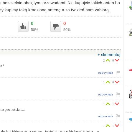
z bezczelnie obciętymi przewodami. Nie kupujcie takich anten bo
 my kupimy taką kradzioną antenę a za tydzień nam zabiorą.
0
0
50%
50%
+ skomentuj
2
0
a !
odpowiedz
1
0
odpowiedz
1
1
t z pewnościa .....
odpowiedz
1
1
a dachu i idzie sobie na zakupy... to stać go, aby sobie kupić kolejną... :p