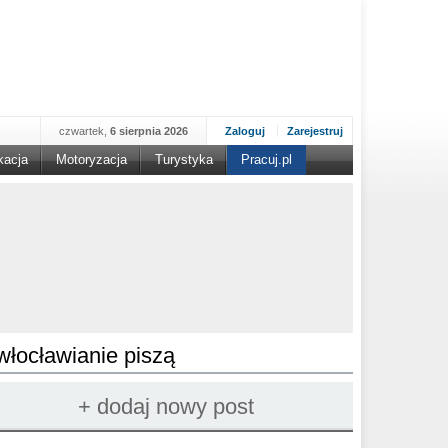
czwartek,
6 sierpnia 2026
Zaloguj
Zarejestruj
kacja
Motoryzacja
Turystyka
Pracuj.pl
włocławianie piszą