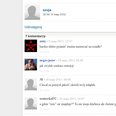
szuja
18:56, 9 maja 2011
Udostępnij
7 komentarzy
anty
• 9 maja 2011, 23:37
bardzo dobre pytanie! można nastawiać na zsiadłe?
ID:29678
negocjator
• 10 maja 2011, 04:46
jak zwykle szukasz sensacji
ID:29682
Al
• 10 maja 2011, 06:48
Chwał za pomysł-jakość określi twój żołądek.
ID:29686
seniorkaFC
• 10 maja 2011, 14:07
a gdzie "toto" sie znajduje?? To nie moja dzielnica ale chetnie 
ID:29697