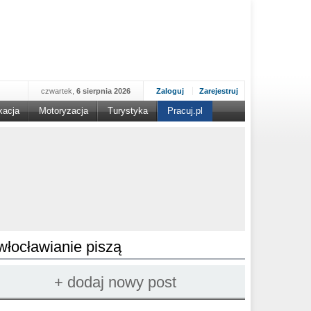
czwartek,
6 sierpnia 2026
Zaloguj
Zarejestruj
kacja
Motoryzacja
Turystyka
Pracuj.pl
włocławianie piszą