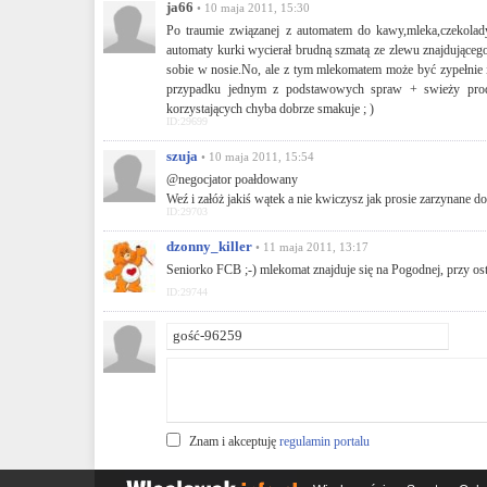
ja66
• 10 maja 2011, 15:30
Po traumie związanej z automatem do kawy,mleka,czekolad
automaty kurki wycierał brudną szmatą ze zlewu znajdującego
sobie w nosie.No, ale z tym mlekomatem może być zypełnie 
przypadku jednym z podstawowych spraw + swieży produk
korzystających chyba dobrze smakuje ; )
ID:29699
szuja
• 10 maja 2011, 15:54
@negocjator poałdowany
Weź i załóż jakiś wątek a nie kwiczysz jak prosie zarzynane do
ID:29703
dzonny_killer
• 11 maja 2011, 13:17
Seniorko FCB ;-) mlekomat znajduje się na Pogodnej, przy ost
ID:29744
Znam i akceptuję
regulamin portalu