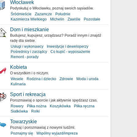
Włocławek
Podyskutuj o Włocławku, poznaj swoich sąsiadów.
Śródmieście
Zazamcze
Południe
Kazimierza Wielkiego
Michelin
Zawiśle
Pozostałe
Dom i mieszkanie
Budujesz, kupujesz, urządzasz? Poradź innym i znajdź
radę dla siebie.
Usługi i wykonawcy
Inwestycje i deweloperzy
Pośrednicy i zarządcy
Co kupić - wyposażenie
Remont - porady
Kobieta
O wszystkim i o niczym.
Wesele
Rodzina i dziecko
Zdrowie
Moda i uroda
Kulinaria
Sport i rekreacja
Porozmawiaj o sporcie i jak aktywnie spędzasz czas.
Rowery
Piłka nożna
Koszykówka
Piłka ręczna
Siatkówka
Rolki
Towarzyskie
Poznaj i porozmawiaj z nowymi ludźmi.
Poznajmy się
Wspólny wyjazd/impreza