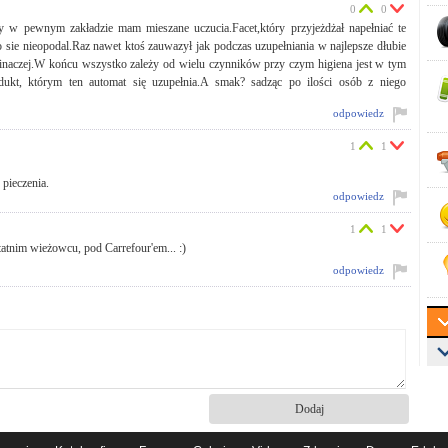
0
0
y w pewnym zakładzie mam mieszane uczucia.Facet,który przyjeżdżał napełniać te
 sie nieopodal.Raz nawet ktoś zauwazył jak podczas uzupełniania w najlepsze dłubie
inaczej.W końcu wszystko zależy od wielu czynników przy czym higiena jest w tym
t, którym ten automat się uzupełnia.A smak? sadząc po ilości osób z niego
odpowiedz
1
1
 pieczenia.
odpowiedz
1
1
atnim wieżowcu, pod Carrefour'em... :)
odpowiedz