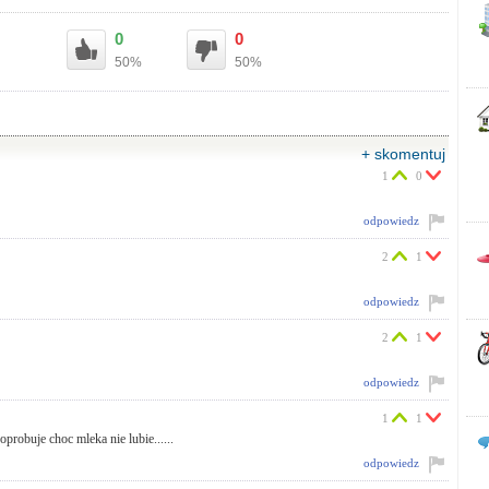
0
0
50%
50%
+ skomentuj
1
0
odpowiedz
2
1
odpowiedz
2
1
odpowiedz
1
1
poprobuje choc mleka nie lubie......
odpowiedz