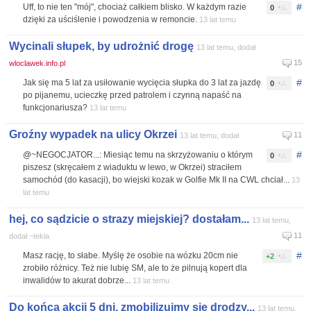
#
Uff, to nie ten "mój", chociaż całkiem blisko. W każdym razie
0
dzięki za uściślenie i powodzenia w remoncie.
13 lat temu
Wycinali słupek, by udrożnić drogę
13 lat temu, dodał
15
wloclawek.info.pl
#
Jak się ma 5 lat za usiłowanie wycięcia słupka do 3 lat za jazdę
0
po pijanemu, ucieczkę przed patrolem i czynną napaść na
funkcjonariusza?
13 lat temu
Groźny wypadek na ulicy Okrzei
11
13 lat temu, dodał
#
@~NEGOCJATOR...: Miesiąc temu na skrzyżowaniu o którym
0
piszesz (skręcałem z wiaduktu w lewo, w Okrzei) straciłem
samochód (do kasacji), bo wiejski kozak w Golfie Mk II na CWL chciał...
13
lat temu
hej, co sądzicie o strazy miejskiej? dostałam...
13 lat temu,
11
dodał ~tekla
#
Masz rację, to słabe. Myślę że osobie na wózku 20cm nie
+2
zrobiło różnicy. Też nie lubię SM, ale to że pilnują kopert dla
inwalidów to akurat dobrze...
13 lat temu
Do końca akcji 5 dni, zmobilizujmy się drodzy...
13 lat temu,