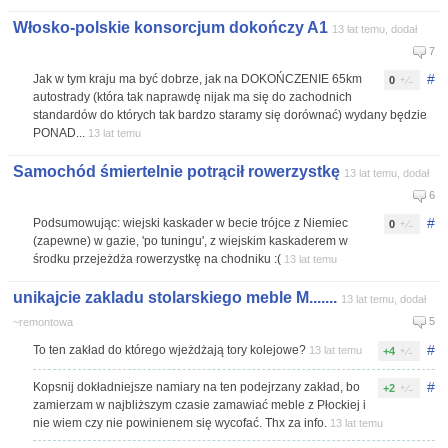
Włosko-polskie konsorcjum dokończy A1
13 lat temu, dodał
7
#
Jak w tym kraju ma być dobrze, jak na DOKOŃCZENIE 65km
0
autostrady (która tak naprawdę nijak ma się do zachodnich
standardów do których tak bardzo staramy się dorównać) wydany będzie
PONAD...
13 lat temu
Samochód śmiertelnie potrącił rowerzystkę
13 lat temu, dodał
6
#
Podsumowując: wiejski kaskader w becie trójce z Niemiec
0
(zapewne) w gazie, 'po tuningu', z wiejskim kaskaderem w
środku przejeżdża rowerzystkę na chodniku :(
13 lat temu
unikajcie zakladu stolarskiego meble M.......
13 lat temu, dodał
5
~remontowa
#
To ten zakład do którego wjeżdżają tory kolejowe?
13 lat temu
+4
#
Kopsnij dokładniejsze namiary na ten podejrzany zakład, bo
+2
zamierzam w najbliższym czasie zamawiać meble z Płockiej i
nie wiem czy nie powinienem się wycofać. Thx za info.
13 lat temu