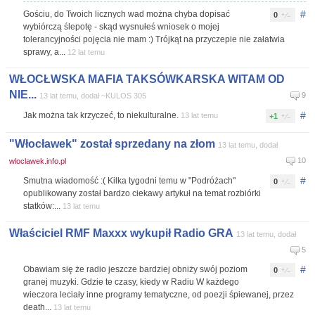
#
Gościu, do Twoich licznych wad można chyba dopisać
0
wybiórczą ślepotę - skąd wysnułeś wniosek o mojej
tolerancyjności pojęcia nie mam :) Trójkąt na przyczepie nie załatwia
sprawy, a...
12 lat temu
WŁOCŁWSKA MAFIA TAKSÓWKARSKA WITAM OD
NIE...
9
13 lat temu, dodał ~KULOS 305
#
Jak można tak krzyczeć, to niekulturalne.
13 lat temu
+1
"Włocławek" został sprzedany na złom
13 lat temu, dodał
10
wloclawek.info.pl
#
Smutna wiadomość :( Kilka tygodni temu w "Podróżach"
0
opublikowany został bardzo ciekawy artykuł na temat rozbiórki
statków:...
13 lat temu
Właściciel RMF Maxxx wykupił Radio GRA
13 lat temu, dodał
5
#
Obawiam się że radio jeszcze bardziej obniży swój poziom
0
granej muzyki. Gdzie te czasy, kiedy w Radiu W każdego
wieczora leciały inne programy tematyczne, od poezji śpiewanej, przez
death...
13 lat temu