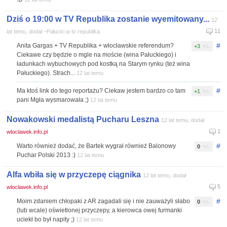
Dziś o 19:00 w TV Republika zostanie wyemitowany...
12
11
lat temu, dodał ~Pałucki w tv republika
#
Anita Gargas + TV Republika + włocławskie referendum?
+3
Ciekawe czy będzie o mgle na moście (wina Pałuckiego) i
ładunkach wybuchowych pod kostką na Starym rynku (też wina
Pałuckiego). Strach...
12 lat temu
#
Ma ktoś link do tego reportażu? Ciekaw jestem bardzo co tam
+1
pani Mgła wysmarowała ;)
12 lat temu
Nowakowski medalistą Pucharu Leszna
12 lat temu, dodał
1
wloclawek.info.pl
#
Warto również dodać, że Bartek wygrał również Balonowy
0
Puchar Polski 2013 :)
12 lat temu
Alfa wbiła się w przyczepę ciągnika
12 lat temu, dodał
5
wloclawek.info.pl
#
Moim zdaniem chłopaki z AR zagadali się i nie zauważyli słabo
0
(lub wcale) oświetlonej przyczepy, a kierowca owej furmanki
uciekł bo był napity ;)
12 lat temu