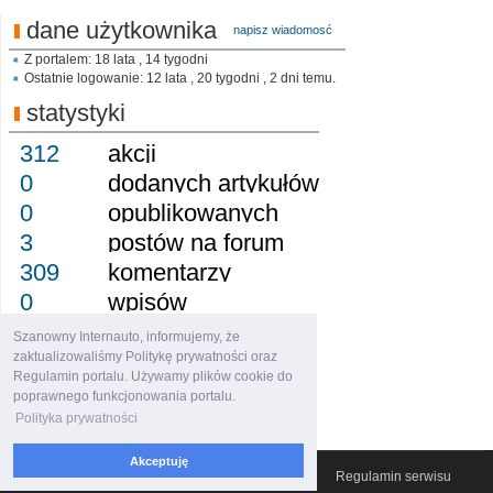
dane użytkownika
napisz wiadomosć
Z portalem: 18 lata , 14 tygodni
Ostatnie logowanie: 12 lata , 20 tygodni , 2 dni temu.
statystyki
312
akcji
0
dodanych artykułów
0
opublikowanych
3
postów na forum
309
komentarzy
0
wpisów
0
obserwujący
Szanowny Internauto, informujemy, że
0
obserwowany
zaktualizowaliśmy Politykę prywatności oraz
Regulamin portalu. Używamy plików cookie do
0
grup
poprawnego funkcjonowania portalu.
0
osiągnięcie
Polityka prywatności
Akceptuję
© 2007-2026 Włocławski Portal informacyjny
Regulamin serwisu