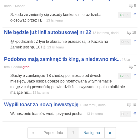
5
dodał ~Moher
#
Szkoda że zmieniły się zasady konkursu i teraz trzeba
+3
głosować przez FB :|
13 lat temu
Nie będzie już linii autobusowej nr 22
18
13 lat temu, dodał
#
@~podróżnik : Z tym to akurat nie przesadzaj, z Kazika na
0
Zamek jest np. 10 i 3.
13 lat temu
Podobno mają zamknąć tb king, a niedawno mk...
13 lat
7
temu, dodał
grab
#
Słuchy o zamknięciu TB chodzą po mieście od dwóch
+2
miesięcy. Jako osoba dobrze poinformowana w tym temacie
mogę z całą pewnością potwierdzić że to wyssane z palca plotki nie
mające nic...
13 lat temu
Wypili toast za nową inwestycję
10
13 lat temu, dodał
#
Wznoszenie toastów wodą przynosi pecha...
13 lat temu
0
«
Poprzednia
1
Następna
»