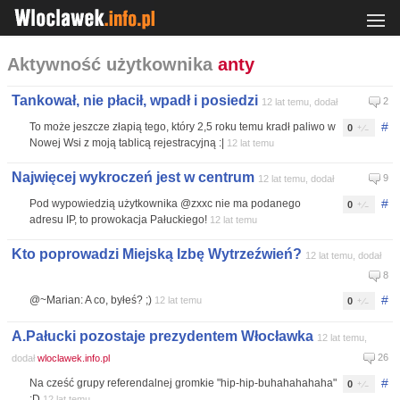
Aktywność użytkownika
anty
Tankował, nie płacił, wpadł i posiedzi
2
12 lat temu, dodał
#
To może jeszcze złapią tego, który 2,5 roku temu kradł paliwo w
0
Nowej Wsi z moją tablicą rejestracyjną :|
12 lat temu
Najwięcej wykroczeń jest w centrum
9
12 lat temu, dodał
#
Pod wypowiedzią użytkownika @zxxc nie ma podanego
0
adresu IP, to prowokacja Pałuckiego!
12 lat temu
Kto poprowadzi Miejską Izbę Wytrzeźwień?
12 lat temu, dodał
8
#
@~Marian: A co, byłeś? ;)
12 lat temu
0
A.Pałucki pozostaje prezydentem Włocławka
12 lat temu,
26
dodał
wloclawek.info.pl
#
Na cześć grupy referendalnej gromkie "hip-hip-buhahahahaha"
0
:D
12 lat temu