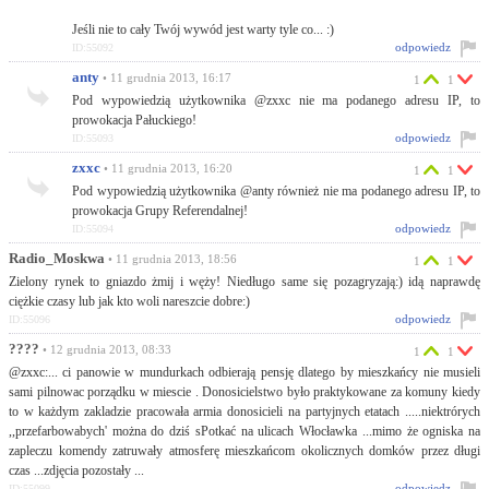
Jeśli nie to cały Twój wywód jest warty tyle co... :)
odpowiedz
ID:55092
anty
• 11 grudnia 2013, 16:17
1
1
Pod wypowiedzią użytkownika @zxxc nie ma podanego adresu IP, to
prowokacja Pałuckiego!
odpowiedz
ID:55093
zxxc
• 11 grudnia 2013, 16:20
1
1
Pod wypowiedzią użytkownika @anty również nie ma podanego adresu IP, to
prowokacja Grupy Referendalnej!
odpowiedz
ID:55094
Radio_Moskwa
• 11 grudnia 2013, 18:56
1
1
Zielony rynek to gniazdo żmij i węży! Niedługo same się pozagryzają:) idą naprawdę
ciężkie czasy lub jak kto woli nareszcie dobre:)
odpowiedz
ID:55096
????
• 12 grudnia 2013, 08:33
1
1
@zxxc:... ci panowie w mundurkach odbierają pensję dlatego by mieszkańcy nie musieli
sami pilnowac porządku w miescie . Donosicielstwo było praktykowane za komuny kiedy
to w każdym zakladzie pracowała armia donosicieli na partyjnych etatach .....niektrórych
,,przefarbowabych' można do dziś sPotkać na ulicach Włocławka ...mimo że ogniska na
zapleczu komendy zatruwały atmosferę mieszkańcom okolicznych domków przez długi
czas ...zdjęcia pozostały ...
odpowiedz
ID:55099