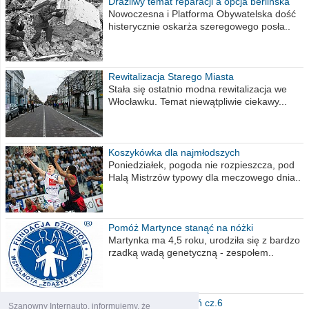
Drażliwy temat reparacji a opcja berlińska
Nowoczesna i Platforma Obywatelska dość
histerycznie oskarża szeregowego posła..
Rewitalizacja Starego Miasta
Stała się ostatnio modna rewitalizacja we
Włocławku. Temat niewątpliwie ciekawy...
Koszykówka dla najmłodszych
Poniedziałek, pogoda nie rozpieszcza, pod
Halą Mistrzów typowy dla meczowego dnia..
Pomóż Martynce stanąć na nóżki
Martynka ma 4,5 roku, urodziła się z bardzo
rzadką wadą genetyczną - zespołem..
Polska moich marzeń cz.6
Szanowny Internauto, informujemy, że