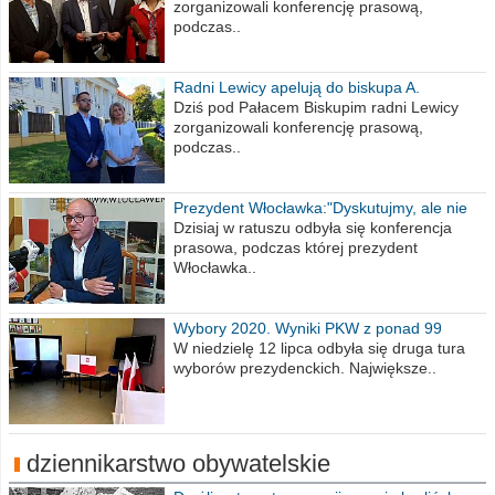
zorganizowali konferencję prasową,
podczas..
Radni Lewicy apelują do biskupa A.
Wiesława Meringa
Dziś pod Pałacem Biskupim radni Lewicy
zorganizowali konferencję prasową,
podczas..
Prezydent Włocławka:"Dyskutujmy, ale nie
obrażajmy się”
Dzisiaj w ratuszu odbyła się konferencja
prasowa, podczas której prezydent
Włocławka..
Wybory 2020. Wyniki PKW z ponad 99
procent obwodów
W niedzielę 12 lipca odbyła się druga tura
wyborów prezydenckich. Największe..
dziennikarstwo obywatelskie