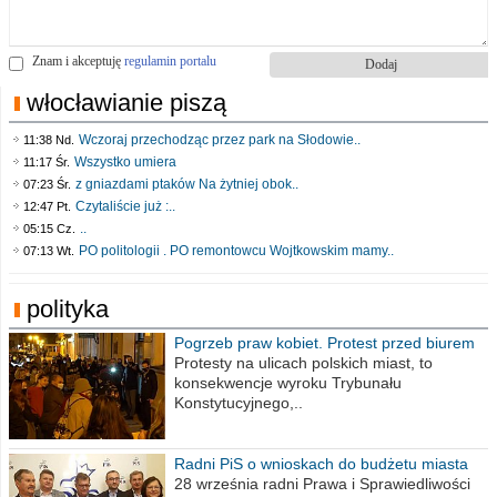
Znam i akceptuję
regulamin portalu
włocławianie piszą
Wczoraj przechodząc przez park na Słodowie..
11:38 Nd.
Wszystko umiera
11:17 Śr.
z gniazdami ptaków Na żytniej obok..
07:23 Śr.
Czytaliście już :..
12:47 Pt.
..
05:15 Cz.
PO politologii . PO remontowcu Wojtkowskim mamy..
07:13 Wt.
polityka
Pogrzeb praw kobiet. Protest przed biurem
poselskim PiS
Protesty na ulicach polskich miast, to
konsekwencje wyroku Trybunału
Konstytucyjnego,..
Radni PiS o wnioskach do budżetu miasta
na 2021 rok
28 września radni Prawa i Sprawiedliwości