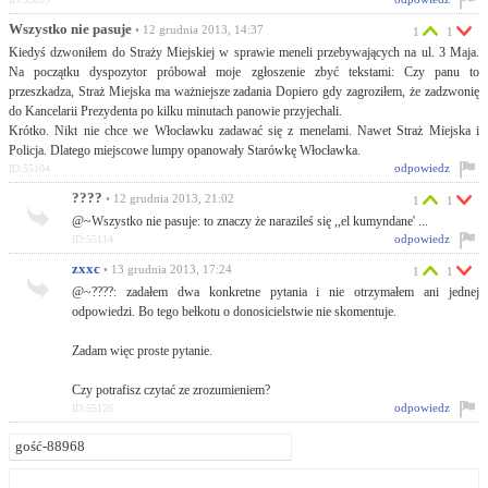
Wszystko nie pasuje
• 12 grudnia 2013, 14:37
1
1
Kiedyś dzwoniłem do Straży Miejskiej w sprawie meneli przebywających na ul. 3 Maja.
Na początku dyspozytor próbował moje zgłoszenie zbyć tekstami: Czy panu to
przeszkadza, Straż Miejska ma ważniejsze zadania Dopiero gdy zagroziłem, że zadzwonię
do Kancelarii Prezydenta po kilku minutach panowie przyjechali.
Krótko. Nikt nie chce we Włocławku zadawać się z menelami. Nawet Straż Miejska i
Policja. Dlatego miejscowe lumpy opanowały Starówkę Włocławka.
odpowiedz
ID:55104
????
• 12 grudnia 2013, 21:02
1
1
@~Wszystko nie pasuje: to znaczy że narazileś się ,,el kumyndane' ...
odpowiedz
ID:55114
zxxc
• 13 grudnia 2013, 17:24
1
1
@~????: zadałem dwa konkretne pytania i nie otrzymałem ani jednej
odpowiedzi. Bo tego bełkotu o donosicielstwie nie skomentuje.
Zadam więc proste pytanie.
Czy potrafisz czytać ze zrozumieniem?
odpowiedz
ID:55126