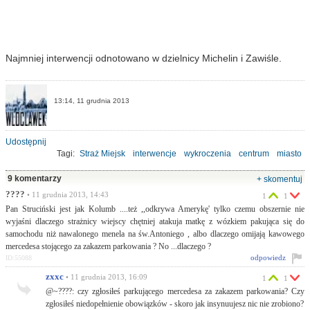
Najmniej interwencji odnotowano w dzielnicy Michelin i Zawiśle.
13:14, 11 grudnia 2013
Udostępnij
Tagi:
Straż Miejsk
interwencje
wykroczenia
centrum
miasto
pouczenia
mandaty
9 komentarzy
+ skomentuj
????
• 11 grudnia 2013, 14:43
1
1
Pan Struciński jest jak Kolumb ....też ,,odkrywa Amerykę' tylko czemu obszernie nie
wyjaśni dlaczego strażnicy wiejscy chętniej atakuja matkę z wózkiem pakująca się do
samochodu niż nawalonego menela na św.Antoniego , albo dlaczego omijają kawowego
mercedesa stojącego za zakazem parkowania ? No ...dlaczego ?
odpowiedz
ID:55088
zxxc
• 11 grudnia 2013, 16:09
1
1
@~????: czy zgłosiłeś parkującego mercedesa za zakazem parkowania? Czy
zgłosiłeś niedopełnienie obowiązków - skoro jak insynuujesz nic nie zrobiono?