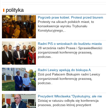
polityka
Pogrzeb praw kobiet. Protest przed biurem
poselskim PiS
Protesty na ulicach polskich miast, to
konsekwencje wyroku Trybunału
Konstytucyjnego,..
Radni PiS o wnioskach do budżetu miasta
na 2021 rok
28 września radni Prawa i Sprawiedliwości
zorganizowali konferencję prasową,
podczas..
Radni Lewicy apelują do biskupa A.
Wiesława Meringa
Dziś pod Pałacem Biskupim radni Lewicy
zorganizowali konferencję prasową,
podczas..
Prezydent Włocławka:"Dyskutujmy, ale nie
obrażajmy się”
Dzisiaj w ratuszu odbyła się konferencja
prasowa, podczas której prezydent