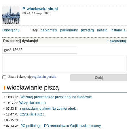
P. wloclawek.info.pl
09:24, 14 maja 2025
Udostępnij
Tagi:
parkomaty
parkometry
przetarg
miasto
instalacja
Rozpocznij dyskusję!
+ skomentuj
Znam i akceptuję
regulamin portalu
włocławianie piszą
Wczoraj przechodząc przez park na Słodowie..
11:38 Nd.
Wszystko umiera
11:17 Śr.
z gniazdami ptaków Na żytniej obok..
07:23 Śr.
Czytaliście już :..
12:47 Pt.
..
05:15 Cz.
PO politologii . PO remontowcu Wojtkowskim mamy..
07:13 Wt.