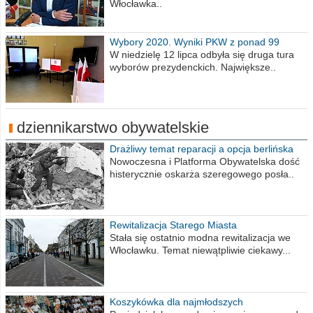
Włocławka..
Wybory 2020. Wyniki PKW z ponad 99
procent obwodów
W niedzielę 12 lipca odbyła się druga tura
wyborów prezydenckich. Największe..
dziennikarstwo obywatelskie
Drażliwy temat reparacji a opcja berlińska
Nowoczesna i Platforma Obywatelska dość
histerycznie oskarża szeregowego posła..
Rewitalizacja Starego Miasta
Stała się ostatnio modna rewitalizacja we
Włocławku. Temat niewątpliwie ciekawy...
Koszykówka dla najmłodszych