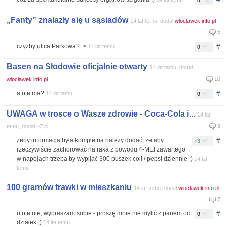
0
„Fanty” znalazły się u sąsiadów
14 lat temu, dodał
wloclawek.info.pl
5
#
czyżby ulica Parkowa? :>
14 lat temu
0
Basen na Słodowie oficjalnie otwarty
14 lat temu, dodał
10
wloclawek.info.pl
#
a nie ma?
14 lat temu
0
UWAGA w trosce o Wasze zdrowie - Coca-Cola i...
14 lat
3
temu, dodał ~Zibi.
#
żeby informacja była kompletna należy dodać, że aby
+3
rzeczywiście zachorować na raka z powodu 4-MEI zawartego
w napojach trzeba by wypijać 300 puszek coli / pepsi dziennie ;)
14 lat
temu
100 gramów trawki w mieszkaniu
14 lat temu, dodał
wloclawek.info.pl
7
#
o nie nie, wypraszam sobie - proszę mnie nie mylić z panem od
0
działek ;)
14 lat temu