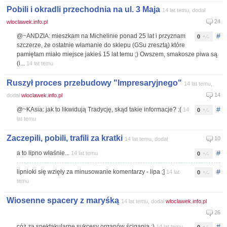
Pobili i okradli przechodnia na ul. 3 Maja
14 lat temu, dodał
24
wloclawek.info.pl
#
@~ANDZIA: mieszkam na Michelinie ponad 25 lat i przyznam
0
szczerze, że ostatnie włamanie do sklepu (GSu zresztą) które
pamiętam miało miejsce jakieś 15 lat temu ;) Owszem, smakosze piwa są
(i...
14 lat temu
Ruszył proces przebudowy "Impresaryjnego"
14 lat temu,
14
dodał
wloclawek.info.pl
#
@~KAsia: jak to likwidują Tradycję, skąd takie informacje? :(
14
0
lat temu
Zaczepili, pobili, trafili za kratki
10
14 lat temu, dodał
#
a to lipno właśnie...
14 lat temu
0
#
lipnioki się wzięły za minusowanie komentarzy - lipa ;]
14 lat
0
temu
Wiosenne spacery z maryśką
14 lat temu, dodał
wloclawek.info.pl
26
#
cóż za spektakularne sukcesy organów ścigania :)
14 lat temu