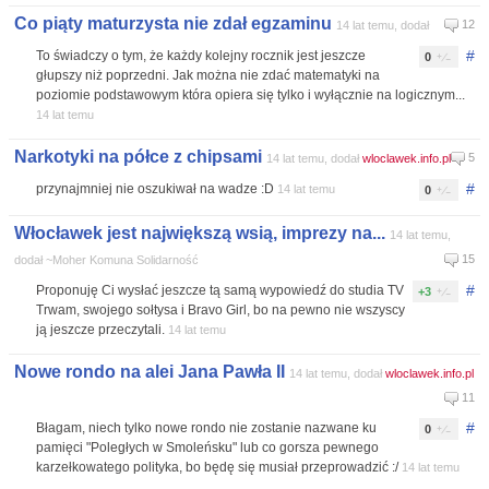
Co piąty maturzysta nie zdał egzaminu
12
14 lat temu, dodał
#
To świadczy o tym, że każdy kolejny rocznik jest jeszcze
0
głupszy niż poprzedni. Jak można nie zdać matematyki na
poziomie podstawowym która opiera się tylko i wyłącznie na logicznym...
14 lat temu
Narkotyki na półce z chipsami
5
14 lat temu, dodał
wloclawek.info.pl
#
przynajmniej nie oszukiwał na wadze :D
14 lat temu
0
Włocławek jest największą wsią, imprezy na...
14 lat temu,
15
dodał ~Moher Komuna Solidarność
#
Proponuję Ci wysłać jeszcze tą samą wypowiedź do studia TV
+3
Trwam, swojego sołtysa i Bravo Girl, bo na pewno nie wszyscy
ją jeszcze przeczytali.
14 lat temu
Nowe rondo na alei Jana Pawła II
14 lat temu, dodał
wloclawek.info.pl
11
#
Błagam, niech tylko nowe rondo nie zostanie nazwane ku
0
pamięci "Poległych w Smoleńsku" lub co gorsza pewnego
karzełkowatego polityka, bo będę się musiał przeprowadzić :/
14 lat temu