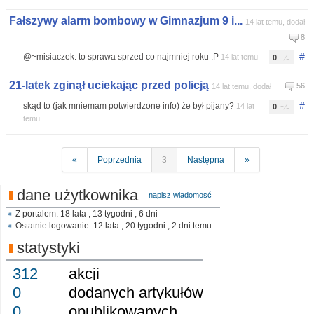
Fałszywy alarm bombowy w Gimnazjum 9 i...
14 lat temu, dodał
8
#
@~misiaczek: to sprawa sprzed co najmniej roku :P
14 lat temu
0
21-latek zginął uciekając przed policją
56
14 lat temu, dodał
#
skąd to (jak mniemam potwierdzone info) że był pijany?
14 lat
0
temu
«
Poprzednia
3
Następna
»
dane użytkownika
napisz wiadomosć
Z portalem: 18 lata , 13 tygodni , 6 dni
Ostatnie logowanie: 12 lata , 20 tygodni , 2 dni temu.
statystyki
312
akcji
0
dodanych artykułów
0
opublikowanych