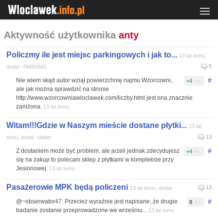
Aktywność użytkownika
anty
Policzmy ile jest miejsc parkingowych i jak to...
13 lat temu,
5
dodał ~PARKING
#
Nie wiem skąd autor wziął powierzchnię najmu Wzorcowni,
+4
ale jak można sprawdzić na stronie
http://www.wzorcowniawloclawek.com/liczby.html jest ona znacznie
zaniżona.
13 lat temu
Witam!!!Gdzie w Naszym mieście dostane płytki...
13 lat
13
temu, dodał ~daber
#
Z dostaniem może być problem, ale jeżeli jednak zdecydujesz
+4
się na zakup to polecam sklep z płytkami w kompleksie przy
Jesionowej.
13 lat temu
Pasażerowie MPK będą policzeni
13
13 lat temu, dodał
#
@~obserwator47: Przecież wyraźnie jest napisane, że drugie
0
badanie zostanie przeprowadzone we wrześniu...
13 lat temu