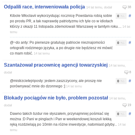
Odpalili race, interweniowała policja
38
14 lat temu, dodał
#
Kibole Włocłavii wykorzystując rocznicę Powstania robią sobie
0
po prostu PR, a tak naprawdę patriotyzmu ich tyle co w idiotach
którzy z okazji 11 listopada zdemolowali Warszawę w tamtym roku....
14 lat
temu
#
@~do anty: Po pierwsze gratuluję patriocie nieznajomości
0
ortografii rodzimego języka, a po drugie nie będziesz mi mówić
co mam robić.
14 lat temu
Szantażował pracownicę agencji towarzyskiej
14 lat temu,
8
dodał
#
@mistrzcietejriposty: jestem zaszczycony, ale proszę nie
0
porównywać mnie do dzonnego :]
14 lat temu
Blokady pociągów nie było, problem pozostał
14 lat temu,
19
dodał
#
Dawno takich bzdur nie słyszałem, przynajmniej pośmiać się
0
można :D Pani w pinglach i Pan w weekendowej koszuli lekką
ręką rozdzielają po 10mln na różne inwestycje, natomiast gdyby...
14 lat
temu