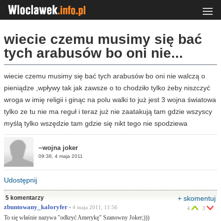
wiecie czemu musimy się bać
tych arabusów bo oni nie...
wiecie czemu musimy się bać tych arabusów bo oni nie walczą o
pieniądze ,wpływy tak jak zawsze o to chodziło tylko żeby niszczyć
wroga w imię religii i ginąc na polu walki to już jest 3 wojna światowa
tylko ze tu nie ma reguł i teraz już nie zaatakują tam gdzie wszyscy
myślą tylko wszędzie tam gdzie się nikt tego nie spodziewa
~wojna joker
09:38, 4 maja 2011
Udostępnij
5 komentarzy
+ skomentuj
zbuntowany_kaloryfer
• 4 maja 2011, 11:56
4
3
To się właśnie nazywa "odkryć Amerykę" Szanowny Joker;)))