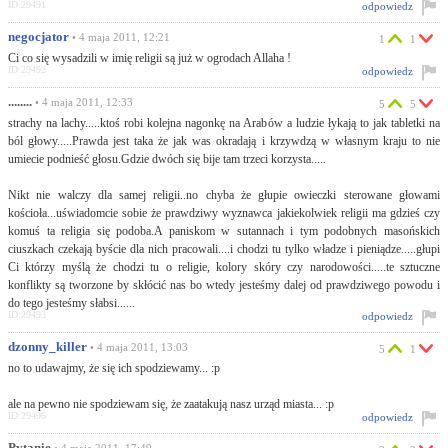
ID:29491
odpowiedz
negocjator
• 4 maja 2011, 12:21
1
1
Ci co się wysadzili w imię religii są już w ogrodach Allaha !
ID:29492
odpowiedz
........
• 4 maja 2011, 12:33
5
5
strachy na lachy.....ktoś robi kolejna nagonkę na Arabów a ludzie łykają to jak tabletki na
ból głowy.....Prawda jest taka że jak was okradają i krzywdzą w własnym kraju to nie
umiecie podnieść głosu.Gdzie dwóch się bije tam trzeci korzysta.....
Nikt nie walczy dla samej religii..no chyba że głupie owieczki sterowane głowami
kościoła...uświadomcie sobie że prawdziwy wyznawca jakiekolwiek religii ma gdzieś czy
komuś ta religia się podoba.A paniskom w sutannach i tym podobnych masońskich
ciuszkach czekają byście dla nich pracowali....i chodzi tu tylko władze i pieniądze.....głupi
Ci którzy myślą że chodzi tu o religie, kolory skóry czy narodowości.....te sztuczne
konflikty są tworzone by skłócić nas bo wtedy jesteśmy dalej od prawdziwego powodu i
do tego jesteśmy słabsi......
ID:29493
odpowiedz
dzonny_killer
• 4 maja 2011, 13:03
5
1
no to udawajmy, że się ich spodziewamy... :p
ale na pewno nie spodziewam się, że zaatakują nasz urząd miasta... :p
ID:29496
odpowiedz