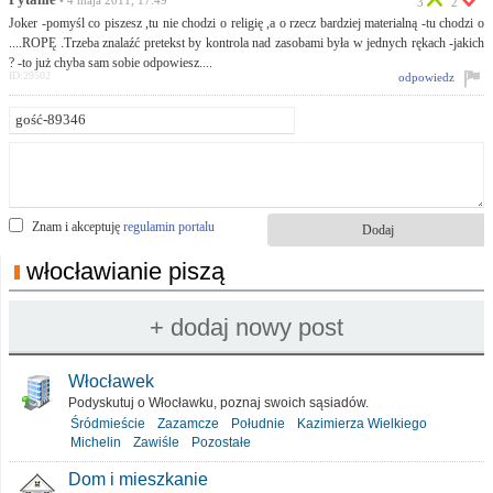
Pytanie
• 4 maja 2011, 17:49
3
2
Joker -pomyśl co piszesz ,tu nie chodzi o religię ,a o rzecz bardziej materialną -tu chodzi o
....ROPĘ .Trzeba znalaźć pretekst by kontrola nad zasobami była w jednych rękach -jakich
? -to już chyba sam sobie odpowiesz....
ID:29502
odpowiedz
Znam i akceptuję
regulamin portalu
włocławianie piszą
Włocławek
Podyskutuj o Włocławku, poznaj swoich sąsiadów.
Śródmieście
Zazamcze
Południe
Kazimierza Wielkiego
Michelin
Zawiśle
Pozostałe
Dom i mieszkanie