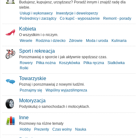
Budujesz, kupujesz, urządzasz? Poradź innym i znajdź radę dla
siebie.
Usługi i wykonawcy
Inwestycje i deweloperzy
Pośrednicy i zarządcy
Co kupić - wyposażenie
Remont - porady
Kobieta
O wszystkim i o niczym.
Wesele
Rodzina i dziecko
Zdrowie
Moda i uroda
Kulinaria
Sport i rekreacja
Porozmawiaj o sporcie i jak aktywnie spędzasz czas.
Rowery
Piłka nożna
Koszykówka
Piłka ręczna
Siatkówka
Rolki
Towarzyskie
Poznaj i porozmawiaj z nowymi ludźmi.
Poznajmy się
Wspólny wyjazd/impreza
Motoryzacja
Podyskutuj o samochodach i motocyklach.
Inne
Rozmowy na różne tematy
Hobby
Prezenty
Czas wolny
Nauka