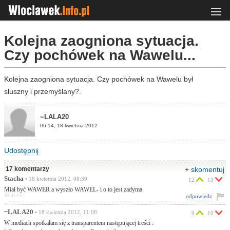
Kolejna zaogniona sytuacja.
Czy pochówek na Wawelu...
Kolejna zaogniona sytuacja. Czy pochówek na Wawelu był
słuszny i przemyślany?.
~LALA20
06:14, 18 kwietnia 2012
Udostępnij
17 komentarzy
+ skomentuj
Stacha
• 18 kwietnia 2012, 08:39
12
13
Miał być WAWER a wyszło WAWEL- i o to jest zadyma.
ID:41282
odpowiedz
~LALA20
• 18 kwietnia 2012, 11:06
9
10
W mediach spotkałam się z transparentem następującej treści :