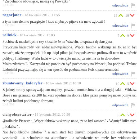
" Za pełnione obowiązki, należą się Powązki."
ID:41284
odpowiedz
negocjator
• 18 kwietnia 2012, 11:55
13
10
z tym wawelem to przegięcie ! ktoś chyba po pijaku sie na to zgodził !
ID:41286
odpowiedz
rollnick
• 18 kwietnia 2012, 17:03
7
9
Pochówek musiał być, a czy słusznie że na Wawelu, to sprawa dyskusyjna.
Przyczyna katastrofy jest nadal niewyjaśniona. Więcej faktów wskazuje na to, że to był
zamach, niż że przypadek, lub np. błąd pilota jak bezpodstawnie próbowali nam to wmówić
politycy Platformy. Wielu ludzi w to uwierzyło mimo, że nie ma na to dowodów.
Moim zdaniem L. Kaczyński nie powinien być pochowany na Wawelu, bo podpisał Traktat
Lizboński przyczyniając się w ten sposób do pozbawienia Polski suwerenności.
ID:41305
odpowiedz
zbuntowany_kaloryfer
• 18 kwietnia 2012, 18:10
10
5
Z jednej strony spoczywają tam mądrzy, poważni monarchowie a z drugiej taki... Widzisz
Boże i nie grzmisz. Za 200 lat kurz opadnie na dobre i ktoś przez pomyłkę może pomyśleć,
że byli ludźmi podobnego formatu.
ID:41306
odpowiedz
cichyobserwator
• 18 kwietnia 2012, 20:50
5
5
@rollnick: Piszesz : ,,Więcej faktów wskazuje na to, że to był zamach" - Wymięń kilka tych
,, Faktów" .
Nie było błędów pilotów ? a sam start bez danych pogodowych,a żle odczytywana
wysokość , a schodzenie na autopilocie , a schodzenie we mgle bez widoczności