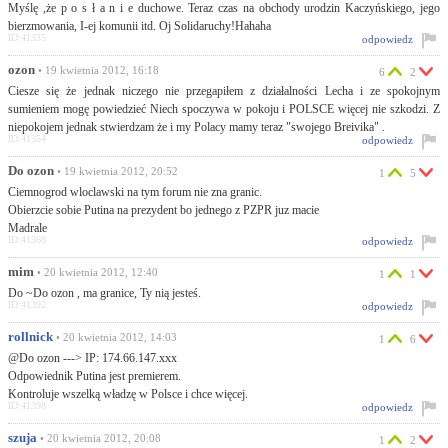
Myślę ,że p o s ł a n i e duchowe. Teraz czas na obchody urodzin Kaczyńskiego, jego
bierzmowania, I-ej komunii itd. Oj Solidaruchy!Hahaha
ID:41335
odpowiedz
ozon
• 19 kwietnia 2012, 16:18
6
2
Ciesze się że jednak niczego nie przegapiłem z działalności Lecha i ze spokojnym
sumieniem mogę powiedzieć Niech spoczywa w pokoju i POLSCE więcej nie szkodzi. Z
niepokojem jednak stwierdzam że i my Polacy mamy teraz "swojego Breivika" .
ID:41354
odpowiedz
Do ozon
• 19 kwietnia 2012, 20:52
1
5
Ciemnogrod wloclawski na tym forum nie zna granic.
Obierzcie sobie Putina na prezydent bo jednego z PZPR juz macie
Madrale
ID:41368
odpowiedz
mim
• 20 kwietnia 2012, 12:40
1
1
Do ~Do ozon , ma granice, Ty nią jesteś.
ID:41392
odpowiedz
rollnick
• 20 kwietnia 2012, 14:03
1
6
@Do ozon ---> IP: 174.66.147.xxx
Odpowiednik Putina jest premierem.
Kontroluje wszelką władzę w Polsce i chce więcej.
ID:41398
odpowiedz
szuja
• 20 kwietnia 2012, 20:08
1
2