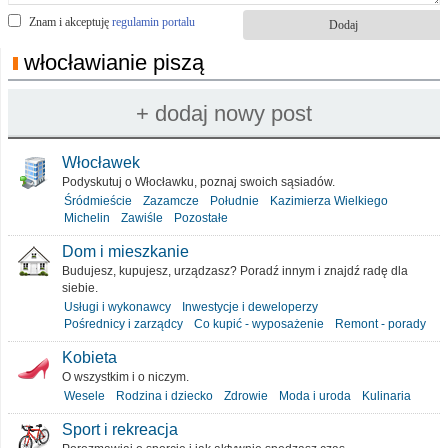
Znam i akceptuję
regulamin portalu
włocławianie piszą
Włocławek
Podyskutuj o Włocławku, poznaj swoich sąsiadów.
Śródmieście
Zazamcze
Południe
Kazimierza Wielkiego
Michelin
Zawiśle
Pozostałe
Dom i mieszkanie
Budujesz, kupujesz, urządzasz? Poradź innym i znajdź radę dla
siebie.
Usługi i wykonawcy
Inwestycje i deweloperzy
Pośrednicy i zarządcy
Co kupić - wyposażenie
Remont - porady
Kobieta
O wszystkim i o niczym.
Wesele
Rodzina i dziecko
Zdrowie
Moda i uroda
Kulinaria
Sport i rekreacja