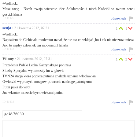
@rollnick:
Masz rację . Niech trwają wiecznie idee Solidarności i niech Kościół w twoim sercu
gości.Hahaha
ID:41426
odpowiedz
szuja
• 21 kwietnia 2012, 07:21
1
1
@rollnick:
Napisałem do Ciebie ale moderator uznał, że nie ma co wklejać ,bo i tak nic nie zrozumiesz.
Jaki to mądry człowiek ten moderator.Hahaha
ID:41432
odpowiedz
Winny
• 21 kwietnia 2012, 07:31
1
3
Prezedenta Polski Lecha Kaczynskego ponizaja
Sluzby Specjalne wymieszaly im w glowie
TVN24 stacja ktora popiera putnina znalazla uznanie wloclawian
Owieczki wypranych mozgow powrocie na droge patrotyzmu
Putin puka do wrot
Juz wkrotce mozecie byc owiekami putina
ID:41433
odpowiedz