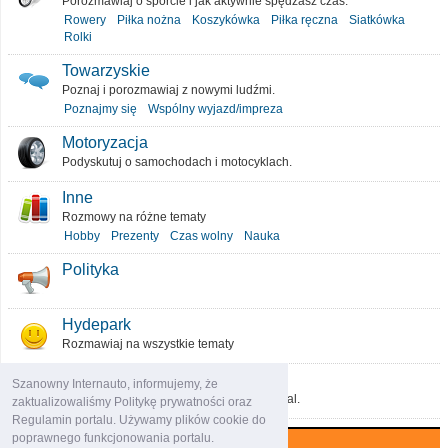
Porozmawiaj o sporcie i jak aktywnie spędzasz czas.
Rowery
Piłka nożna
Koszykówka
Piłka ręczna
Siatkówka
Rolki
Towarzyskie
Poznaj i porozmawiaj z nowymi ludźmi.
Poznajmy się
Wspólny wyjazd/impreza
Motoryzacja
Podyskutuj o samochodach i motocyklach.
Inne
Rozmowy na różne tematy
Hobby
Prezenty
Czas wolny
Nauka
Polityka
Hydepark
Rozmawiaj na wszystkie tematy
O portalu
Szanowny Internauto, informujemy, że
Podziel się pomysłami, które ulepszą portal.
zaktualizowaliśmy Politykę prywatności oraz
Regulamin portalu. Używamy plików cookie do
poprawnego funkcjonowania portalu.
Najczęściej komentowane (7 dni)