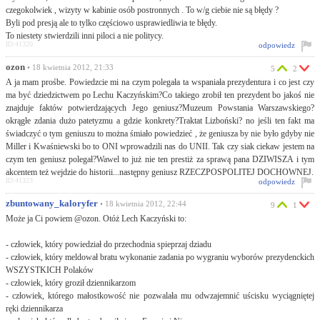
czegokolwiek , wizyty w kabinie osób postronnych . To w/g ciebie nie są błędy ?
Byli pod presją ale to tylko częściowo usprawiedliwia te błędy.
To niestety stwierdzili inni piloci a nie politycy.
ID:41320
odpowiedz
ozon
• 18 kwietnia 2012, 21:33
5
2
A ja mam prośbe. Powiedzcie mi na czym polegała ta wspaniała prezydentura i co jest czy
ma być dziedzictwem po Lechu Kaczyńskim?Co takiego zrobił ten prezydent bo jakoś nie
znajduje faktów potwierdzających Jego geniusz?Muzeum Powstania Warszawskiego?
okrągłe zdania dużo patetyzmu a gdzie konkrety?Traktat Lizboński? no jeśli ten fakt ma
świadczyć o tym geniuszu to można śmiało powiedzieć , że geniusza by nie było gdyby nie
Miller i Kwaśniewski bo to ONI wprowadzili nas do UNII. Tak czy siak ciekaw jestem na
czym ten geniusz polegał?Wawel to już nie ten prestiż za sprawą pana DZIWISZA i tym
akcentem też wejdzie do historii...następny geniusz RZECZPOSPOLITEJ DOCHOWNEJ.
ID:41323
odpowiedz
zbuntowany_kaloryfer
• 18 kwietnia 2012, 22:44
9
1
Może ja Ci powiem @ozon. Otóż Lech Kaczyński to:
- człowiek, który powiedział do przechodnia spieprzaj dziadu
- człowiek, który meldował bratu wykonanie zadania po wygraniu wyborów prezydenckich
WSZYSTKICH Polaków
- człowiek, który groził dziennikarzom
- człowiek, którego małostkowość nie pozwalała mu odwzajemnić uścisku wyciągniętej
ręki dziennikarza