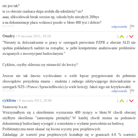
nie jest tak?
to co obecnie rzadzaca ekipa zrobiła dla młodzieży? no?
aaaa, zlikwidowali break session np, szkoda było niecałych 200tys
a na dokumentacje placu wolnosci poszło w błoto 400 tysi i dobrze?
ID:24339
odpowiedz
Onufry
• 9 stycznia 2011, 19:16
3
2
"Niestety tu doświadczenie w pracy w szeregach pierwotnie PZPR a obecnie SLD nie
spełnia pokładanych nadziei na rozsądne, w pełni kompetentne analizowanie problemów
związanych z inwestycjami budowlanymi."
Cyklisto, czyżby skleroza czy nienawiść do lewicy?
Jeszcze nie tak dawno wychwalano o wiele lepsze przygotowanie do pełnienia
obowiązków prezydenta miasta - studenta i radnego zdobywającego doświadczenie w
szeregach NZS i Prawa i Sprawiedliwości (o wiele krócej). Jakoś tego nie krytykowałeś.
ID:24342
odpowiedz
cyklista
• 9 stycznia 2011, 20:06
1
1
Szanowny b.a.m.
Wstrzymałbym się z określeniem wyrzucenia 400 tysięcy w błoto.W chwili obecnej
użyłbym określenia "zamrożęnia pieniędzy".W każdej chwili można na podstawie
dokumentacji budowlanej wystąpić z wnioskiem o wydanie pozwolenia na budowę.
Problematyczna może okazać się kwota wyceny prac projektowych.
Zakładając ,że wartość prac projektowych kształtuje się w granicach 4-6 % wartości