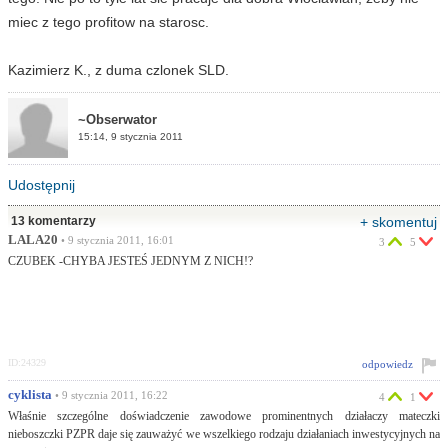
miec z tego profitow na starosc.
Kazimierz K., z duma czlonek SLD.
~Obserwator
15:14, 9 stycznia 2011
Udostępnij
13 komentarzy
+ skomentuj
LALA20
• 9 stycznia 2011, 16:01
3
5
CZUBEK -CHYBA JESTEŚ JEDNYM Z NICH!?
ID:24329
odpowiedz
cyklista
• 9 stycznia 2011, 16:22
4
1
Właśnie szczególne doświadczenie zawodowe prominentnych działaczy mateczki
nieboszczki PZPR daje się zauważyć we wszelkiego rodzaju działaniach inwestycyjnych na