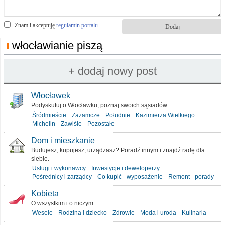
Znam i akceptuję
regulamin portalu
włocławianie piszą
Włocławek
Podyskutuj o Włocławku, poznaj swoich sąsiadów.
Śródmieście
Zazamcze
Południe
Kazimierza Wielkiego
Michelin
Zawiśle
Pozostałe
Dom i mieszkanie
Budujesz, kupujesz, urządzasz? Poradź innym i znajdź radę dla
siebie.
Usługi i wykonawcy
Inwestycje i deweloperzy
Pośrednicy i zarządcy
Co kupić - wyposażenie
Remont - porady
Kobieta
O wszystkim i o niczym.
Wesele
Rodzina i dziecko
Zdrowie
Moda i uroda
Kulinaria