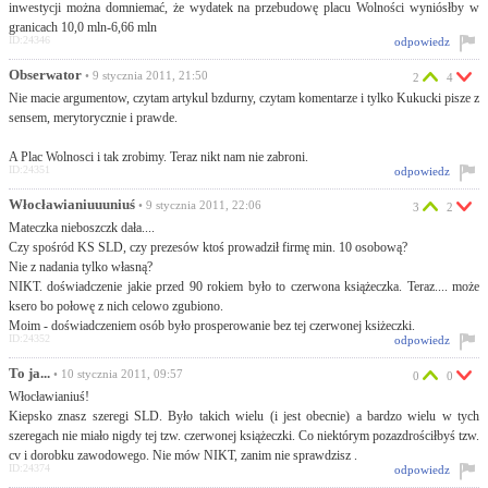
inwestycji można domniemać, że wydatek na przebudowę placu Wolności wyniósłby w
granicach 10,0 mln-6,66 mln
ID:24346
odpowiedz
Obserwator
• 9 stycznia 2011, 21:50
2
4
Nie macie argumentow, czytam artykul bzdurny, czytam komentarze i tylko Kukucki pisze z
sensem, merytorycznie i prawde.
A Plac Wolnosci i tak zrobimy. Teraz nikt nam nie zabroni.
ID:24351
odpowiedz
Włocławianiuuuniuś
• 9 stycznia 2011, 22:06
3
2
Mateczka nieboszczk dała....
Czy spośród KS SLD, czy prezesów ktoś prowadził firmę min. 10 osobową?
Nie z nadania tylko własną?
NIKT. doświadczenie jakie przed 90 rokiem było to czerwona książeczka. Teraz.... może
ksero bo połowę z nich celowo zgubiono.
Moim - doświadczeniem osób było prosperowanie bez tej czerwonej ksiżeczki.
ID:24352
odpowiedz
To ja...
• 10 stycznia 2011, 09:57
0
0
Włocławianiuś!
Kiepsko znasz szeregi SLD. Było takich wielu (i jest obecnie) a bardzo wielu w tych
szeregach nie miało nigdy tej tzw. czerwonej książeczki. Co niektórym pozazdrościłbyś tzw.
cv i dorobku zawodowego. Nie mów NIKT, zanim nie sprawdzisz .
ID:24374
odpowiedz