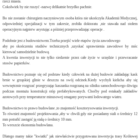
rzecz miasta.
Cokolwiek by nie ruszyć -nazwę delikatnie brzydko pachnie.
Bo nie zostanie chirurgiem naczyniowym osoba która nie ukończyła Akademii Medycznej,
odpowiedniej specjalizacji w tym zakresie, zrobiła doktoratu ,nie stawała nad stołem
operacyjnym najpierw asystując a póżniej przeprowadzając operacje .
Podobnie jest z budownictwem.Trzeba przejść wiele etapów życia zawodowego
aby po skończeniu studiów technicznych ,uzyskać uprawnienia zawodowe by móc
kierować samodzielnie budową.
A kwestia inwestycji to nie tylko siedzenie przez całe życie w urzędzie i przewracanie
stosów papierków.
Budownictwo poznaje się od podstaw kiedy człowiek na dużej budowie zakładając kask
brnie w grząskiej glinie w deszczu na swój odcinek.Kiedy wychyli kielicha aby się
wewnętrznie rozgrzać przegryzając kaszanka rozgrzaną na silniku samochodowego dżwigu
podczas montażu konstrukcji stóp prefabrykowanych. Choćby pod estakady zakładów
azotowych przy temperaturze minusowej smagany porywami lodowatego wiatru.
Budownictwo to prawo budowlane ,to znajomość kosztorysowania inwestycji.
To również znajomość projektowania ,aby w chwili gdy nie posiadamy stali o średnicy 12
mm potrafić zastąpić ją stalą o średnicy 10 mm.
To wreszcie ekonomia budowlana.
Dlatego mamy takie "kwiatki" jak niewłaściwie przygotowana inwestycja trasy Królowej