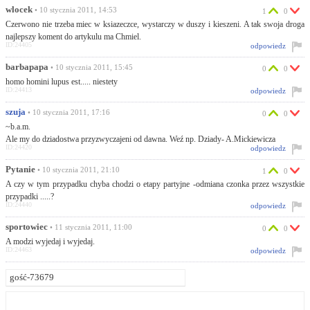
wlocek
• 10 stycznia 2011, 14:53
1
0
Czerwono nie trzeba miec w ksiazeczce, wystarczy w duszy i kieszeni. A tak swoja droga
najlepszy koment do artykulu ma Chmiel.
ID:24405
odpowiedz
barbapapa
• 10 stycznia 2011, 15:45
0
0
homo homini lupus est..... niestety
ID:24413
odpowiedz
szuja
• 10 stycznia 2011, 17:16
0
0
~b.a.m.
Ale my do dziadostwa przyzwyczajeni od dawna. Weź np. Dziady- A.Mickiewicza
ID:24420
odpowiedz
Pytanie
• 10 stycznia 2011, 21:10
1
0
A czy w tym przypadku chyba chodzi o etapy partyjne -odmiana czonka przez wszystkie
przypadki .....?
ID:24440
odpowiedz
sportowiec
• 11 stycznia 2011, 11:00
0
0
A modzi wyjedaj i wyjedaj.
ID:24463
odpowiedz