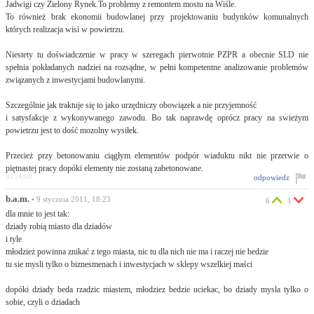
Jadwigi czy Zielony Rynek.To problemy z remontem mostu na Wiśle.
To również brak ekonomii budowlanej przy projektowaniu budynków komunalnych
których realizacja wisi w powietrzu.
Niestety tu doświadczenie w pracy w szeregach pierwotnie PZPR a obecnie SLD nie
spełnia pokładanych nadziei na rozsądne, w pełni kompetentne analizowanie problemów
związanych z inwestycjami budowlanymi.
Szczególnie jak traktuje się to jako urzędniczy obowiązek a nie przyjemność
i satysfakcje z wykonywanego zawodu. Bo tak naprawdę oprócz pracy na swieżym
powietrzu jest to dość mozolny wysiłek.
Przecież przy betonowaniu ciągłym elementów podpór wiaduktu nikt nie przerwie o
piętnastej pracy dopóki elementy nie zostaną zabetonowane.
ID:24330
odpowiedz
b.a.m.
• 9 stycznia 2011, 18:23
6
1
dla mnie to jest tak:
dziady robią miasto dla dziadów
i tyle
młodzież powinna znikać z tego miasta, nic tu dla nich nie ma i raczej nie bedzie
tu sie mysli tylko o biznesmenach i inwestycjach w sklepy wszelkiej maści
dopóki dziady beda rzadzic miastem, młodziez bedzie uciekac, bo dziady mysla tylko o
sobie, czyli o dziadach