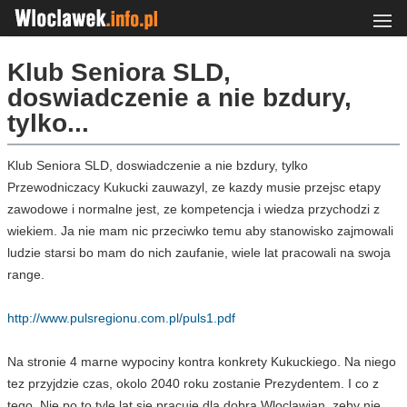
Klub Seniora SLD,
doswiadczenie a nie bzdury,
tylko...
Klub Seniora SLD, doswiadczenie a nie bzdury, tylko
Przewodniczacy Kukucki zauwazyl, ze kazdy musie przejsc etapy
zawodowe i normalne jest, ze kompetencja i wiedza przychodzi z
wiekiem. Ja nie mam nic przeciwko temu aby stanowisko zajmowali
ludzie starsi bo mam do nich zaufanie, wiele lat pracowali na swoja
range.
http://www.pulsregionu.com.pl/puls1.pdf
Na stronie 4 marne wypociny kontra konkrety Kukuckiego. Na niego
tez przyjdzie czas, okolo 2040 roku zostanie Prezydentem. I co z
tego. Nie po to tyle lat sie pracuje dla dobra Wloclawian, zeby nie