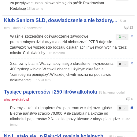
za pozytywne ustosunkowanie się do próśb.Pozdrawiam
Redakcję
15 lat temu
Klub Seniora SLD, doswiadczenie a nie bzdury,...
15 lat
13
temu, dodał ~Obserwator
#
Właśnie szczególne doświadczenie zawodowe
+3
prominentnych działaczy mateczki nieboszczki PZPR daje się
zauważyć we wszelkiego rodzaju działaniach inwestycyjnych na rzecz
miasta. Cokolwiek by...
15 lat temu
#
Szanowny b.a.m. Wstrzymałbym się z określeniem wyrzucenia
0
400 tysięcy w błoto.W chwili obecnej użyłbym określenia
"zamrożęnia pieniędzy".W każdej chwili można na podstawie
dokumentacji...
15 lat temu
Tysiące papierosów i 250 litrów alkoholu
15 lat temu, dodał
6
wloclawek.info.pl
#
Przemyt alkoholu i papierosów -popieram w całej rozciągłości.
0
Biedne państwo straciło 70.000. A ile zarabia na akcyzie od
alkoholu i papierosów ? Na co idą pozyskiwane z akcyz pieniądze.
15 lat
temu
No i , stało się , p.Pałucki zwalnia kolejnych...
15 lat temu,