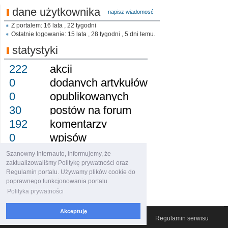
dane użytkownika
napisz wiadomosć
Z portalem: 16 lata , 22 tygodni
Ostatnie logowanie: 15 lata , 28 tygodni , 5 dni temu.
statystyki
222
akcji
0
dodanych artykułów
0
opublikowanych
30
postów na forum
192
komentarzy
0
wpisów
0
obserwujący
Szanowny Internauto, informujemy, że
0
obserwowany
zaktualizowaliśmy Politykę prywatności oraz
Regulamin portalu. Używamy plików cookie do
0
grup
poprawnego funkcjonowania portalu.
0
osiągnięcie
Polityka prywatności
Akceptuję
© 2007-2026 Włocławski Portal informacyjny
Regulamin serwisu