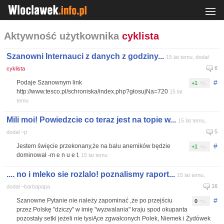
Aktywność użytkownika
cyklista
Szanowni Internauci z danych z godziny...
15 lat temu, dodał
6
cyklista
#
Podaje Szanownym link
+1
http://www.tesco.pl/schroniska/index.php?głosujNa=720
15 lat
temu
Mili moi! Powiedzcie co teraz jest na topie w...
15 lat temu,
5
dodał ~p
#
Jestem święcie przekonany,że na balu anemików będzie
+1
dominował -m e n u e t.
15 lat temu
.... no i mleko sie rozlalo! poznalismy raport...
15 lat temu,
16
dodał ~barbapapa
#
Szanowne Pytanie nie należy zapominać ,że po przejściu
0
przez Polskę "dziczy" w imię "wyzwalania" kraju spod okupanta
pozostały setki jeżeli nie tysiĄce zgwałconych Polek, Niemek i Żydówek