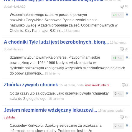
18
dodał ~LALA20
#
Wspominałem swego czasu w poście o pewnym
+3
nazwisku.Oczywiście Szanowna Pytanie zwróciła na to
nazwisko uwagę. A zatem proponuję zajżeć. Obóż internowanych w
Chełmie. Czy Pan major R.Ch z...
15 lat temu
A chodniki Tyle ludzi jest bezrobotnych, biorą...
15 lat temu,
20
dodał ~teresa
#
Szanowny Zbuntowany-Kaloryferze. Przypominam sobie
+1
pewną zimę z lat 1964-1966 kiedy to władze miasta w
systemie nakazowym zobligowały wszystkich mieszkańców pełnoletnich
do obowiązkowego...
15 lat temu
Zbiórka żywych choinek
4
15 lat temu, dodał
wloclawek.info.pl
#
Co za czasy ,co za obyczaje. Jako drzewiej bywało "chujenka"
0
stała do 2-giego lutego.
15 lat temu
Jestem niezmiernie wdzięczny lekarzowi...
15 lat temu, dodał
15
cyklista
#
Czcigodny Kortyzolu. Dziekuję serdecznie za przekazana
0
informacje oraz słowa otuchy. Problemem jest to, że