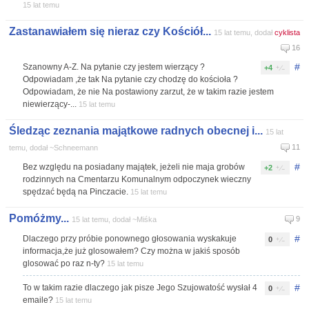
15 lat temu
Zastanawiałem się nieraz czy Kościół...
15 lat temu, dodał
cyklista
16
#
Szanowny A-Z. Na pytanie czy jestem wierzący ?
+4
Odpowiadam ,że tak Na pytanie czy chodzę do kościoła ?
Odpowiadam, że nie Na postawiony zarzut, że w takim razie jestem
niewierzący-...
15 lat temu
Śledząc zeznania majątkowe radnych obecnej i...
15 lat
11
temu, dodał ~Schneemann
#
Bez względu na posiadany majątek, jeżeli nie maja grobów
+2
rodzinnych na Cmentarzu Komunalnym odpoczynek wieczny
spędzać będą na Pinczacie.
15 lat temu
Pomóżmy...
9
15 lat temu, dodał ~Miśka
#
Dlaczego przy próbie ponownego głosowania wyskakuje
0
informacja,że już glosowałem? Czy można w jakiś sposób
glosować po raz n-ty?
15 lat temu
#
To w takim razie dlaczego jak pisze Jego Szujowatość wysłał 4
0
emaile?
15 lat temu