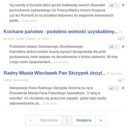
#
Są narody w Europie,które gorzej traktowały swoich obywateli
+4
pochodzenia żydowskiego niż Polacy.Między innymi Rosjanie
czy też Rumuni( tu na przykład ładowano do wagonów towarowych
partię...
15 lat temu
Kochane państwo - podobno wolność uzyskaliśmy...
15
4
lat temu, dodał ~Obudź, bo śpisz !
#
Podzielam obawy Szanownego Zbuntowanego-
+3
Kaloryfera.Jednocześnie muszę wyrazić dezaprobatę dla prób
pozbawiania mnie wpływu na decydowanie o formie płatności. W imię
czego moim dysponentem...
15 lat temu
Radny Miasta Wloclawek Pan Skrzypek zlozyl...
15 lat temu,
7
dodał ~Komunikat
#
Interpelacje Pana Radnego Skrzypka złożoną na ręce
+2
Prezydenta Miasta Pana Pałuckiego nazwałbym- "z ręką w
nocniku". Aż chciałoby się grzecznie zapytać -gdzie były osoby
odpowiedzialne za...
15 lat temu
«
Poprzednia
1
Następna
»