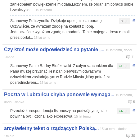
zaniedbałem powiększenie migdała.Liczyłem, że organizm poradzi sobie
i zwalczy ten...
15 lat temu
#
Szanowny Poliszynellu. Dziękuję uprzejmie za poradę.
0
Oczywiście, że wyrażam zgodę na kontakt z Tobą.
Jednocześnie wyrażam zgodę na podanie Tobie mojego adresu e-mail
przez portal...
15 lat temu
Czy ktoś może odpowiedzieć na pytanie ,...
15 lat temu, dodał
11
~maria
#
Szanowny Panie Radny Bieńkowski. Z całym szacunkiem dla
+1
Pana muszę przyznać, jest pan pierwszym odważnym
człowiekiem zasiadającym w Radzie Miasta ,który potrafi za
pośrednictwem...
15 lat temu
Poczta w Lubrańcu chyba ponownie wymaga...
15 lat temu,
5
dodał ~danka
#
Przecież korespondencja listonoszy na podwójnym gazie
+4
powinna być liczona jako expresowa.
15 lat temu
arcyświetny tekst o rządzących Polską...
15 lat temu, dodał
30
~m.a.b.