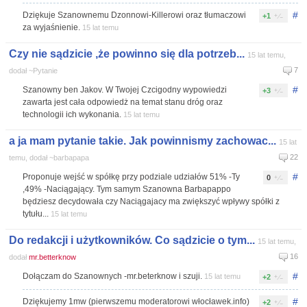
#
Dziękuje Szanownemu Dzonnowi-Killerowi oraz tłumaczowi
+1
za wyjaśnienie.
15 lat temu
Czy nie sądzicie ,że powinno się dla potrzeb...
15 lat temu,
7
dodał ~Pytanie
#
Szanowny ben Jakov. W Twojej Czcigodny wypowiedzi
+3
zawarta jest cała odpowiedż na temat stanu dróg oraz
technologii ich wykonania.
15 lat temu
a ja mam pytanie takie. Jak powinnismy zachowac...
15 lat
22
temu, dodał ~barbapapa
#
Proponuje wejść w spółkę przy podziale udziałów 51% -Ty
0
,49% -Naciągający. Tym samym Szanowna Barbapappo
będziesz decydowała czy Naciągajacy ma zwiększyć wpływy spółki z
tytułu...
15 lat temu
Do redakcji i użytkowników. Co sądzicie o tym...
15 lat temu,
16
dodał
mr.betterknow
#
Dołączam do Szanownych -mr.beterknow i szuji.
15 lat temu
+2
#
Dziękujemy 1mw (pierwszemu moderatorowi włocławek.info)
+2