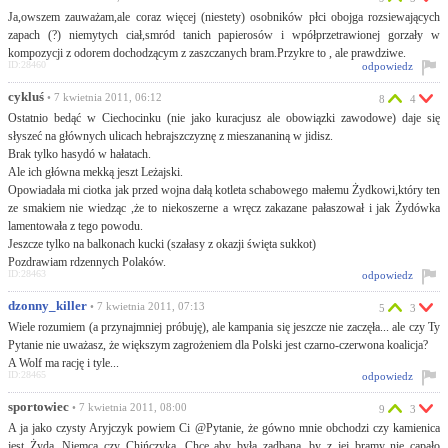
Ja,owszem zauważam,ale coraz więcej (niestety) osobników płci obojga rozsiewających
zapach (?) niemytych ciał,smród tanich papierosów i wpółprzetrawionej gorzały w
kompozycji z odorem dochodzącym z zaszczanych bram.Przykre to , ale prawdziwe.
ID:28460
odpowiedz
cykluś
• 7 kwietnia 2011, 06:12
8
4
Ostatnio bedąć w Ciechocinku (nie jako kuracjusz ale obowiązki zawodowe) daje się
słyszeć na głównych ulicach hebrajszczyznę z mieszananiną w jidisz.
Brak tylko hasydó w hałatach.
Ale ich główna mekką jeszt Leżajski.
Opowiadała mi ciotka jak przed wojna dałą kotleta schabowego małemu Żydkowi,który ten
ze smakiem nie wiedząc ,że to niekoszerne a wręcz zakazane pałaszował i jak Żydówka
lamentowała z tego powodu.
Jeszcze tylko na balkonach kucki (szałasy z okazji święta sukkot)
Pozdrawiam rdzennych Polaków.
ID:28463
odpowiedz
dzonny_killer
• 7 kwietnia 2011, 07:13
5
3
Wiele rozumiem (a przynajmniej próbuję), ale kampania się jeszcze nie zaczęła... ale czy Ty
Pytanie nie uważasz, że większym zagrożeniem dla Polski jest czarno-czerwona koalicja?
A Wolf ma rację i tyle...
ID:28465
odpowiedz
sportowiec
• 7 kwietnia 2011, 08:00
9
3
A ja jako czysty Aryjczyk powiem Ci @Pytanie, że gówno mnie obchodzi czy kamienica
jest Żyda, Niemca czy Chińczyka. Chcę aby była zadbana, by z jej bramy nie capało