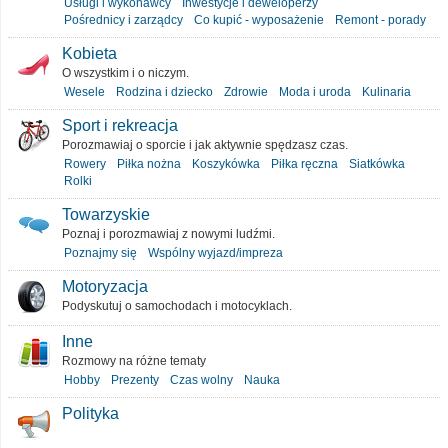
Usługi i wykonawcy
Inwestycje i deweloperzy
Pośrednicy i zarządcy
Co kupić - wyposażenie
Remont - porady
Kobieta
O wszystkim i o niczym.
Wesele
Rodzina i dziecko
Zdrowie
Moda i uroda
Kulinaria
Sport i rekreacja
Porozmawiaj o sporcie i jak aktywnie spędzasz czas.
Rowery
Piłka nożna
Koszykówka
Piłka ręczna
Siatkówka
Rolki
Towarzyskie
Poznaj i porozmawiaj z nowymi ludźmi.
Poznajmy się
Wspólny wyjazd/impreza
Motoryzacja
Podyskutuj o samochodach i motocyklach.
Inne
Rozmowy na różne tematy
Hobby
Prezenty
Czas wolny
Nauka
Polityka