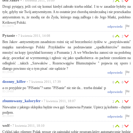
ben Jakov
• 7 kwietnia 2011, 10:09
3
6
Drogi pytający, jeśli coś się komuś kiedyś zabrało trzeba oddać. I to w zasadzie byłoby na
tyle, gdyby nie Twój antysemityzm. A to ostatnie jest chorobą nieuleczalną i nie przeszkadza
antysemitom to, że modlą sie do Żyda, którego mają zaBoga i do Jego Matki, podobno
Królowej Polski.
ID:28475
odpowiedz
Pytanie
• 7 kwietnia 2011, 14:08
6
2
Ben Jakov -antysemityzm zasadniczo rożni się od bezczelności żydów w ,,pozyskiwaniu''
majątku narodowego Polski .Przykładów na podstawianie ,,spadkobierców'' można
mnożyć na kopy (przykład koronny z Poznania ) .A we Włocławku zanosi sie na podobną
akcję -poczekać aż wyremontują i zgłosic się jako spadkobierca -to pachnie czosnkiem na
odległość ...takich ,,Szewaków , Rozencwajgów Blumsztajnów '' pojawia się sporo i
dlatego powinno się o tym pisać -nie sądzicie ?
ID:28480
odpowiedz
dzonny_killer
• 7 kwietnia 2011, 17:39
0
0
a co przyjdzie po "PISaniu"? samo "PISanie" nic nie da... trzeba działać :p
ID:28488
odpowiedz
zbuntowany_kaloryfer
• 7 kwietnia 2011, 18:07
2
1
Nieważne z jakiego sklepiku będzie owa gęś Szanowna Pytanie. Upiecz ją kobieto - chętnie
podjem.
ID:28493
odpowiedz
wolf
• 7 kwietnia 2011, 18:10
1
2
Cykluś,jako rdzenny Polak proszę cię,zainstaluj sobie program,który automatycznie będzie