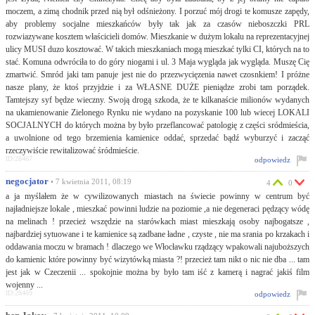
moczem, a zimą chodnik przed nią był odśnieżony. I porzuć mój drogi te komusze zapędy,
aby problemy socjalne mieszkańców były tak jak za czasów nieboszczki PRL
rozwiazywane kosztem właścicieli domów. Mieszkanie w dużym lokalu na reprezentacyjnej
ulicy MUSI duzo kosztować. W takich mieszkaniach mogą mieszkać tylki CI, których na to
stać. Komuna odwróciła to do góry niogami i ul. 3 Maja wygląda jak wygląda. Muszę Cię
zmartwić. Smród jaki tam panuje jest nie do przezwycięzenia nawet czosnkiem! I próżne
nasze plany, że ktoś przyjdzie i za WŁASNE DUŻE pieniądze zrobi tam porządek.
Tamtejszy syf będze wieczny. Swoją drogą szkoda, że te kilkanaście milionów wydanych
na ukamienowanie Zielonego Rynku nie wydano na pozyskanie 100 lub wiecej LOKALI
SOCJALNYCH do których można by było przeflancować patologię z części sródmieścia,
a uwolnione od tego brzemienia kamienice oddać, sprzedać bądź wyburzyć i zacząć
rzeczywiście rewitalizować śródmieście.
ID:28467
odpowiedz
negocjator
• 7 kwietnia 2011, 08:19
4
0
a ja myślałem że w cywilizowanych miastach na świecie powinny w centrum być
najładniejsze lokale , mieszkać powinni ludzie na poziomie ,a nie degeneraci pędzący wódę
na melinach ! przecież wszędzie na starówkach miast mieszkają osoby najbogatsze ,
najbardziej sytuowane i te kamienice są zadbane ładne , czyste , nie ma srania po krzakach i
oddawania moczu w bramach ! dlaczego we Włocławku rządzący wpakowali najuboższych
do kamienic które powinny być wizytówką miasta ?! przecież tam nikt o nic nie dba ... tam
jest jak w Czeczenii ... spokojnie można by było tam iść z kamerą i nagrać jakiś film
wojenny ...
ID:28469
odpowiedz