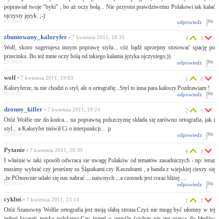
poprawiał twoje "byki" , bo aż oczy bolą... Nie przystoi prawdziwemu Polakowi tak kalać
ojczysty język. ;-)
ID:28495
odpowiedz
zbuntowany_kaloryfer
• 7 kwietnia 2011, 18:35
4
1
Wolf, skoro sugerujesz innym poprawę stylu... cóż bądź uprzejmy stosować spację po
przecinku. Bo też mnie oczy bolą od takiego kalania języka ojczystego;))
ID:28498
odpowiedz
wolf
• 7 kwietnia 2011, 19:03
1
0
Kaloryferze, tu nie chodzi o styl, ale o ortografię...Styl to inna para kaloszy.Pozdrawiam !
ID:28499
odpowiedz
dzonny_killer
• 7 kwietnia 2011, 19:24
2
1
Otóż Wolfie nie do końca... na poprawną polszczyznę składa się zarówno ortografia, jak i
styl... a Kaloryfer mówił Ci o interpunkcji... :p
ID:28500
odpowiedz
Pytanie
• 7 kwietnia 2011, 20:39
4
1
I właśnie w taki sposób odwraca sie uwagę Polaków od tematów zasadniczych - np. teraz
musimy wybrać czy jesteśmy za Ślązakami czy Kaszubami , a banda z wiejskiej cieszy się
,że POnownie udało się nas nabrać ....naiwnych ...a czosnek jest coraz bliżej ....
ID:28506
odpowiedz
cykluś
• 7 kwietnia 2011, 23:14
2
1
Otóż Szanowny Wolfie ortografia jest moją słabą strona.Czyż nie mogę być ułomny w tej
jednej kwestii języka polskiego.Czy truteń o umyśle ścisłym nie ma prawa do błędów