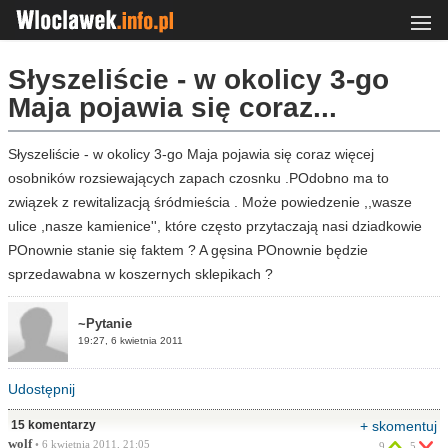
Słyszeliście - w okolicy 3-go
Maja pojawia się coraz...
Słyszeliście - w okolicy 3-go Maja pojawia się coraz więcej
osobników rozsiewających zapach czosnku .POdobno ma to
związek z rewitalizacją śródmieścia . Może powiedzenie ,,wasze
ulice ,nasze kamienice'', które często przytaczają nasi dziadkowie
POnownie stanie się faktem ? A gęsina POnownie będzie
sprzedawabna w koszernych sklepikach ?
~Pytanie
19:27, 6 kwietnia 2011
Udostępnij
15 komentarzy
+ skomentuj
wolf
• 6 kwietnia 2011, 21:05
9
5