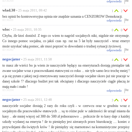
ID:30200
odpowiedz
wlad.30
• 25 maja 2011, 09:42
1
2
bez opinii bo kontrowersyjna opinia nie znajdzie uznania u CENZOROW Demokracji.
ID:30201
odpowiedz
wloc
• 25 maja 2011, 10:35
0
0
Chyba, źle ktoś doniósł. Z tego co wiem to nagród socjalnych nikt, nigdzie nie otrzymuje.
Co innego pomoc socjalna, co jakiś czas np. raz na 5 lat były nauczyciel - teraz emeryt
może uzyskać taką pomoc, ale musi poprzeć to dowodami o trudnej sytuacji życiowej.
ID:30202
odpowiedz
negocjator
• 25 maja 2011, 11:58
4
1
to masz złe wieści bo ja wiem że nauczyciele będący na emeryturach dostają pieniądze tak
zwane socjalne wraz z pracownikami etatowymi co roku ... nie tyle samo lecz trochę mniej !
a ja się pytam z jakiej racji emerytowany nauczyciel dostaje socjalne skoro już nie pracuje w
danej szkole !? dlaczego budżet jest tak obciążany i dlaczego nauczyciele ciągle płaczą że
mają mało i mało !
ID:30204
odpowiedz
negocjator
• 25 maja 2011, 12:48
3
1
nauczyciele socjalne dostają 2 razy do roku czyli - w czerwcu oraz w grudniu wraz z
socjalnym dla pracowników etatowych ... są to różne pule w zależności ile urząd miasta da
kasy .. ale mniej więcej od 300 do 500 zł jednorazowo ... policzcie ile to kasy daje z każdej
szkoły wydanej na emeryta ! ile to pieniędzy jest zżeranych przez biurokrację .... koniec z
przywilejami dla świętych krów ! ile pieniędzy się marnotrawi na komunistyczne przepisy