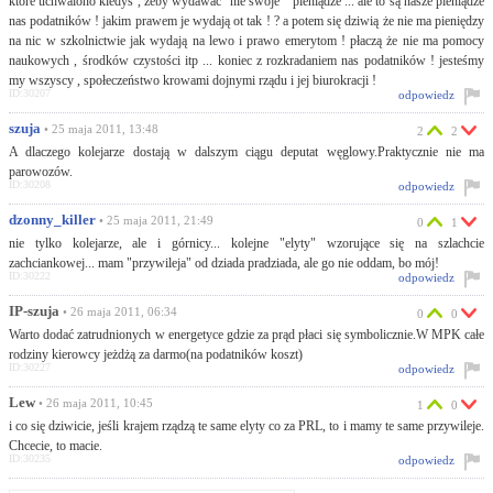
które uchwalono kiedyś , żeby wydawać "nie swoje " pieniądze ... ale to są nasze pieniądze
nas podatników ! jakim prawem je wydają ot tak ! ? a potem się dziwią że nie ma pieniędzy
na nic w szkolnictwie jak wydają na lewo i prawo emerytom ! płaczą że nie ma pomocy
naukowych , środków czystości itp ... koniec z rozkradaniem nas podatników ! jesteśmy
my wszyscy , społeczeństwo krowami dojnymi rządu i jej biurokracji !
ID:30207
odpowiedz
szuja
• 25 maja 2011, 13:48
2
2
A dlaczego kolejarze dostają w dalszym ciągu deputat węglowy.Praktycznie nie ma
parowozów.
ID:30208
odpowiedz
dzonny_killer
• 25 maja 2011, 21:49
0
1
nie tylko kolejarze, ale i górnicy... kolejne "elyty" wzorujące się na szlachcie
zachciankowej... mam "przywileja" od dziada pradziada, ale go nie oddam, bo mój!
ID:30222
odpowiedz
IP-szuja
• 26 maja 2011, 06:34
0
0
Warto dodać zatrudnionych w energetyce gdzie za prąd płaci się symbolicznie.W MPK całe
rodziny kierowcy jeżdżą za darmo(na podatników koszt)
ID:30227
odpowiedz
Lew
• 26 maja 2011, 10:45
1
0
i co się dziwicie, jeśli krajem rządzą te same elyty co za PRL, to i mamy te same przywileje.
Chcecie, to macie.
ID:30235
odpowiedz