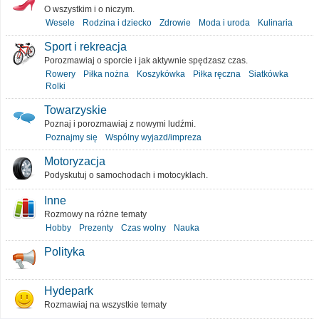
O wszystkim i o niczym.
Wesele
Rodzina i dziecko
Zdrowie
Moda i uroda
Kulinaria
Sport i rekreacja
Porozmawiaj o sporcie i jak aktywnie spędzasz czas.
Rowery
Piłka nożna
Koszykówka
Piłka ręczna
Siatkówka
Rolki
Towarzyskie
Poznaj i porozmawiaj z nowymi ludźmi.
Poznajmy się
Wspólny wyjazd/impreza
Motoryzacja
Podyskutuj o samochodach i motocyklach.
Inne
Rozmowy na różne tematy
Hobby
Prezenty
Czas wolny
Nauka
Polityka
Hydepark
Rozmawiaj na wszystkie tematy