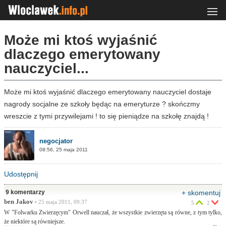
Może mi ktoś wyjaśnić
dlaczego emerytowany
nauczyciel...
Może mi ktoś wyjaśnić dlaczego emerytowany nauczyciel dostaje
nagrody socjalne ze szkoły będąc na emeryturze ? skończmy
wreszcie z tymi przywilejami ! to się pieniądze na szkołę znajdą !
negocjator
08:56, 25 maja 2011
Udostępnij
9 komentarzy
+ skomentuj
ben Jakov
• 25 maja 2011, 09:37
5
2
W "Folwarku Zwierzęcym" Orwell nauczał, że wszystkie zwierzęta są równe, z tym tylko,
że niektóre są równiejsze.