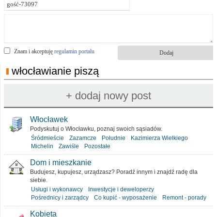
Znam i akceptuję
regulamin portalu
włocławianie piszą
Włocławek
Podyskutuj o Włocławku, poznaj swoich sąsiadów.
Śródmieście
Zazamcze
Południe
Kazimierza Wielkiego
Michelin
Zawiśle
Pozostałe
Dom i mieszkanie
Budujesz, kupujesz, urządzasz? Poradź innym i znajdź radę dla
siebie.
Usługi i wykonawcy
Inwestycje i deweloperzy
Pośrednicy i zarządcy
Co kupić - wyposażenie
Remont - porady
Kobieta