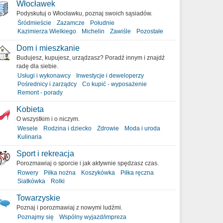
Włocławek
Podyskutuj o Włocławku, poznaj swoich sąsiadów.
Śródmieście
Zazamcze
Południe
Kazimierza Wielkiego
Michelin
Zawiśle
Pozostałe
Dom i mieszkanie
Budujesz, kupujesz, urządzasz? Poradź innym i znajdź
radę dla siebie.
Usługi i wykonawcy
Inwestycje i deweloperzy
Pośrednicy i zarządcy
Co kupić - wyposażenie
Remont - porady
Kobieta
O wszystkim i o niczym.
Wesele
Rodzina i dziecko
Zdrowie
Moda i uroda
Kulinaria
Sport i rekreacja
Porozmawiaj o sporcie i jak aktywnie spędzasz czas.
Rowery
Piłka nożna
Koszykówka
Piłka ręczna
Siatkówka
Rolki
Towarzyskie
Poznaj i porozmawiaj z nowymi ludźmi.
Poznajmy się
Wspólny wyjazd/impreza