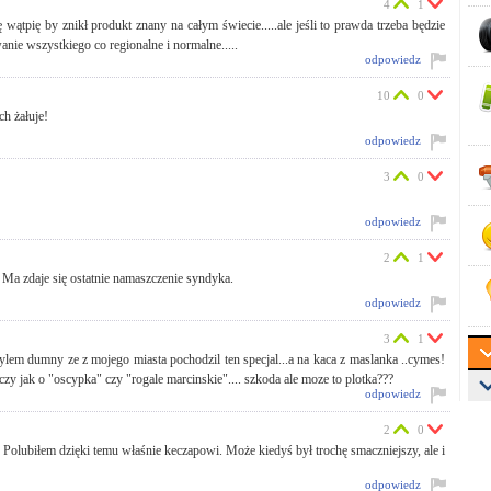
4
1
ę wątpię by znikł produkt znany na całym świecie.....ale jeśli to prawda trzeba będzie
nie wszystkiego co regionalne i normalne.....
odpowiedz
10
0
h żałuje!
odpowiedz
3
0
odpowiedz
2
1
 Ma zdaje się ostatnie namaszczenie syndyka.
odpowiedz
3
1
lem dumny ze z mojego miasta pochodzil ten specjal...a na kaca z maslanka ..cymes!
jak o "oscypka" czy "rogale marcinskie".... szkoda ale moze to plotka???
odpowiedz
2
0
olubiłem dzięki temu właśnie keczapowi. Może kiedyś był trochę smaczniejszy, ale i
odpowiedz