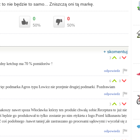
 to nie będzie to samo... Zniszczą oni tą markę.
0
0
50%
50%
+ skomentuj
3
4
orzadny ketchup ma 70 % pomidorów !
odpowiedz
6
0
ięc podmarka Agros typu Łowicz nie przejmie drugiej podmarki. Pozdrawiam
odpowiedz
3
5
koszy nawet spoza Włocławka którzy ten produkt chwalą sobie.Receptura to już nie
toś będzie go produkował to tylko zostanie po nim etykieta z logo.Przed kilkunastu laty
 podobnego /nawet taniej/,ale zastraszano go procesami sądowymi i wycofał się z
odpowiedz