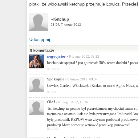
plotki, że włocławski ketchup przejmuje Łowicz. Przecież
~Ketchup
23:54, 7 lutego 2012
Udostępnij
9 komentarzy
negocjator
• 8 lutego 2012, 09:22
ketchup sie spaprał ! jest go niecałe 50% reszta dodatki ! p
ID:37850
Spokojnie
• 8 lutego 2012, 09:37
Łowicz, Garden, Włocławek i Krakus to marki Agros Nova, w
ID:37851
Olaf
• 8 lutego 2012, 10:36
Ten ketchup na pewno był przereklamowany,chociaż znam sma
tajemnica,a ostatnio i tak nie była przestrzegana.Jeśli nadal k
były pracownik KZPOW wraz z synem próbował produkować coś
produkcji.Może spróbuje wznowić produkcję ponownie?
ID:37852