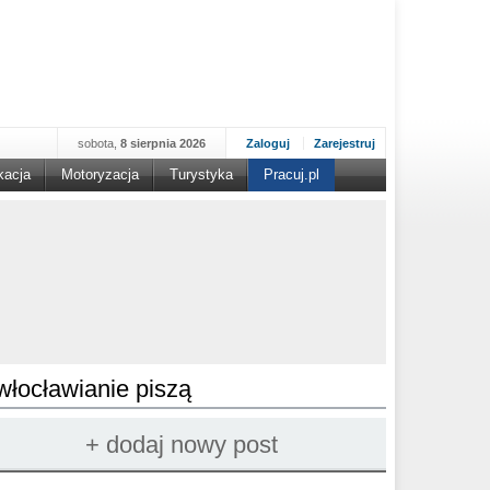
sobota,
8 sierpnia 2026
Zaloguj
Zarejestruj
kacja
Motoryzacja
Turystyka
Pracuj.pl
włocławianie piszą