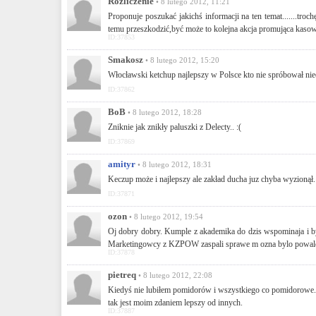
Rozliczenie
• 8 lutego 2012, 11:21
Proponuje poszukać jakichś informacji na ten temat.......troch
temu przeszkodzić,być może to kolejna akcja promująca kasowa
ID:37853
Smakosz
• 8 lutego 2012, 15:20
Włocławski ketchup najlepszy w Polsce kto nie spróbował niec
ID:37862
BoB
• 8 lutego 2012, 18:28
Zniknie jak znikły paluszki z Delecty.. :(
ID:37869
amityr
• 8 lutego 2012, 18:31
Keczup może i najlepszy ale zakład ducha juz chyba wyzionął.
ID:37871
ozon
• 8 lutego 2012, 19:54
Oj dobry dobry. Kumple z akademika do dzis wspominaja i by
Marketingowcy z KZPOW zaspali sprawe m ozna bylo powalczy 
ID:37878
pietreq
• 8 lutego 2012, 22:08
Kiedyś nie lubiłem pomidorów i wszystkiego co pomidorowe. P
tak jest moim zdaniem lepszy od innych.
ID:37887