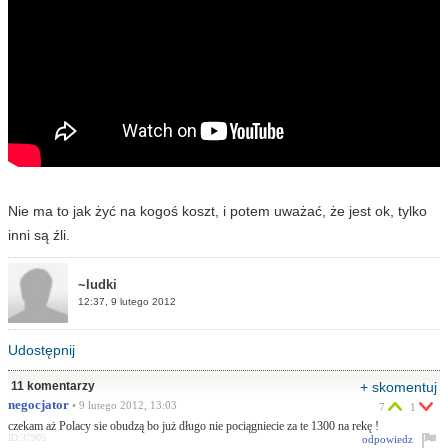
Nie ma to jak żyć na kogoś koszt, i potem uważać, że jest ok, tylko
inni są źli.
~ludki
12:37, 9 lutego 2012
Udostępnij
11 komentarzy
+ skomentuj
negocjator
• 9 lutego 2012, 13:03
7
1
czekam aż Polacy sie obudzą bo już długo nie pociągniecie za te 1300 na rekę !
ID:37905
odpowiedz