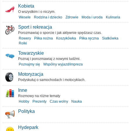
Kobieta
O wszystkim i o niczym.
Wesele
Rodzina i dziecko
Zdrowie
Moda i uroda
Kulinaria
Sport i rekreacja
Porozmawiaj o sporcie i jak aktywnie spędzasz czas.
Rowery
Piłka nożna
Koszykówka
Piłka ręczna
Siatkówka
Rolki
Towarzyskie
Poznaj i porozmawiaj z nowymi ludźmi.
Poznajmy się
Wspólny wyjazd/impreza
Motoryzacja
Podyskutuj o samochodach i motocyklach.
Inne
Rozmowy na różne tematy
Hobby
Prezenty
Czas wolny
Nauka
Polityka
Hydepark