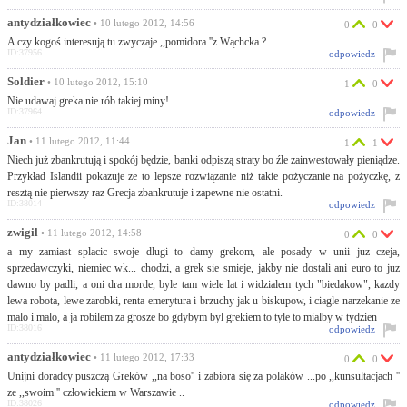
antydziałkowiec
• 10 lutego 2012, 14:56
0
0
A czy kogoś interesują tu zwyczaje ,,pomidora ''z Wąchcka ?
ID:37956
odpowiedz
Soldier
• 10 lutego 2012, 15:10
1
0
Nie udawaj greka nie rób takiej miny!
ID:37964
odpowiedz
Jan
• 11 lutego 2012, 11:44
1
1
Niech już zbankrutują i spokój będzie, banki odpiszą straty bo źle zainwestowały pieniądze.
Przykład Islandii pokazuje ze to lepsze rozwiązanie niż takie pożyczanie na pożyczkę, z
resztą nie pierwszy raz Grecja zbankrutuje i zapewne nie ostatni.
ID:38014
odpowiedz
zwigil
• 11 lutego 2012, 14:58
0
0
a my zamiast splacic swoje dlugi to damy grekom, ale posady w unii juz czeja,
sprzedawczyki, niemiec wk... chodzi, a grek sie smieje, jakby nie dostali ani euro to juz
dawno by padli, a oni dra morde, byle tam wiele lat i widzialem tych "biedakow", kazdy
lewa robota, lewe zarobki, renta emerytura i brzuchy jak u biskupow, i ciagle narzekanie ze
malo i malo, a ja robilem za grosze bo gdybym byl grekiem to tyle to mialby w tydzien
ID:38016
odpowiedz
antydziałkowiec
• 11 lutego 2012, 17:33
0
0
Unijni doradcy puszczą Greków ,,na boso'' i zabiora się za polaków ...po ,,kunsultacjach ''
ze ,,swoim '' człowiekiem w Warszawie ..
ID:38026
odpowiedz