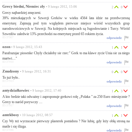
Grecy biedni, Niemiec zły
• 9 lutego 2012, 15:06
2
0
Grecy najbardziej zmęczeni.
39% mieszkających w Szwecji Greków w wieku 4564 lata idzie na przedwczesną
emeryturę. Zajmują pod tym względem pierwsze miejsce wśród wszystkich grup
narodowościowych w Szwecji. Na kolejnych miejscach są Jugosłowianie i Turcy. Wśród
Szwedów zaledwie 13% przechodzi na emeryturę przed 65 rokiem życia.
ID:37907
odpowiedz
ozon
• 9 lutego 2012, 15:43
1
1
Parafrazujac piosenke Chyly chcialoby sie rzec:" Grek to ma klawe zycie Unia sie za niego
martwi...."
ID:37910
odpowiedz
Znudzony
• 9 lutego 2012, 16:31
0
0
To już było..
ID:37913
odpowiedz
antydziałkowiec
• 9 lutego 2012, 17:40
1
3
A kto bedzie taki odważny i zaproponuje grekowi rolę ,,Polaka '' za 250 Euro miesięcznie ?
Grecy to naród porywczy ....
ID:37917
odpowiedz
antekbosy
• 10 lutego 2012, 08:57
1
1
Czy Wy też wyrzucacie pierwszy plasterek pomidora ? Nie lubię, gdy leży obłą stroną na
maśle i się ślizga.
ID:37946
odpowiedz