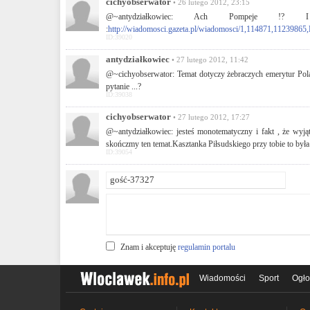
cichyobserwator
• 26 lutego 2012, 23:15
@~antydziałkowiec: Ach Pompeje !?
:
http://wiadomosci.gazeta.pl/wiadomosci/1,114871,1123986
ID:39020
antydziałkowiec
• 27 lutego 2012, 11:42
@~cichyobserwator: Temat dotyczy żebraczych emerytur Polak
pytanie ...?
ID:39038
cichyobserwator
• 27 lutego 2012, 17:27
@~antydziałkowiec: jesteś monotematyczny i fakt , że wyj
skończmy ten temat.Kasztanka Piłsudskiego przy tobie to była 
ID:39054
Znam i akceptuję
regulamin portalu
Wiadomości
Sport
Ogło