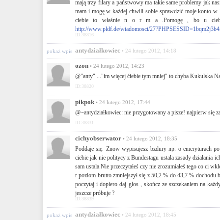
mają trzy filary a państwowy ma takie same problemy jak na
mam i mogę w każdej chwili sobie sprawdzić moje konto w IN
ciebie to właśnie n o r m a .Pomogę , bo u ciebi
http://www.pldf.de/wiadomosci/27?PHPSESSID=1bqm2j3b4
ID:38816
antydziałkowiec
• 24 lutego 2012, 14:18
pokaż wpis
ozon
• 24 lutego 2012, 14:23
@"anty" ..."im więcej ćiebie tym mniej" to chyba Kukulska Nat
ID:38820
pikpok
• 24 lutego 2012, 17:44
@~antydziałkowiec: nie przygotowany a pisze! najpierw się z
ID:38831
cichyobserwator
• 24 lutego 2012, 18:35
Poddaje się. Znow wypisujesz bzdury np. o emeryturach po
ciebie jak nie politycy z Bundestagu ustala zasady działania 
sam ustala.Nie przeczytałeś czy nie zrozumiałeś tego co ci wkl
r poziom brutto zmniejszył się z 50,2 % do 43,7 % dochodu b
poczytaj i dopiero daj głos , skończ ze szczekaniem na ka
jeszcze próbuje ?
ID:38839
antydziałkowiec
• 24 lutego 2012, 18:45
pokaż wpis