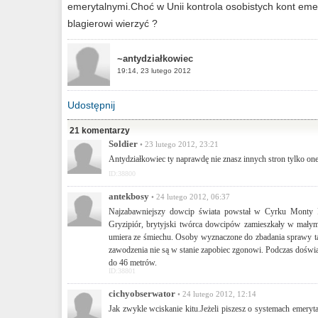
emerytalnymi.Choć w Unii kontrola osobistych kont emer
blagierowi wierzyć ?
~antydziałkowiec
19:14, 23 lutego 2012
Udostępnij
21 komentarzy
Soldier
• 23 lutego 2012, 23:21
Antydziałkowiec ty naprawdę nie znasz innych stron tylko one
ID:38800
antekbosy
• 24 lutego 2012, 06:37
Najzabawniejszy dowcip świata powstał w Cyrku Monty Py
Gryzipiór, brytyjski twórca dowcipów zamieszkały w mały
umiera ze śmiechu. Osoby wyznaczone do zbadania sprawy tak
zawodzenia nie są w stanie zapobiec zgonowi. Podczas doświ
do 46 metrów.
ID:38801
cichyobserwator
• 24 lutego 2012, 12:14
Jak zwykle wciskanie kitu.Jeżeli piszesz o systemach emery