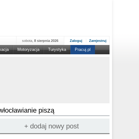
sobota,
8 sierpnia 2026
Zaloguj
Zarejestruj
kacja
Motoryzacja
Turystyka
Pracuj.pl
włocławianie piszą