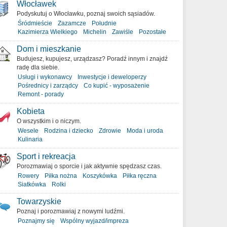
Włocławek
Podyskutuj o Włocławku, poznaj swoich sąsiadów.
Śródmieście
Zazamcze
Południe
Kazimierza Wielkiego
Michelin
Zawiśle
Pozostałe
Dom i mieszkanie
Budujesz, kupujesz, urządzasz? Poradź innym i znajdź
radę dla siebie.
Usługi i wykonawcy
Inwestycje i deweloperzy
Pośrednicy i zarządcy
Co kupić - wyposażenie
Remont - porady
Kobieta
O wszystkim i o niczym.
Wesele
Rodzina i dziecko
Zdrowie
Moda i uroda
Kulinaria
Sport i rekreacja
Porozmawiaj o sporcie i jak aktywnie spędzasz czas.
Rowery
Piłka nożna
Koszykówka
Piłka ręczna
Siatkówka
Rolki
Towarzyskie
Poznaj i porozmawiaj z nowymi ludźmi.
Poznajmy się
Wspólny wyjazd/impreza