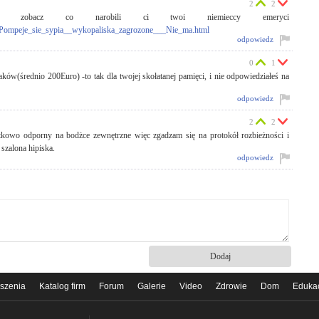
2
2
 I zobacz co narobili ci twoi niemieccy emeryci
5,Pompeje_sie_sypia__wykopaliska_zagrozone___Nie_ma.html
odpowiedz
0
1
ów(średnio 200Euro) -to tak dla twojej skołatanej pamięci, i nie odpowiedziałeś na
odpowiedz
2
2
ątkowo odporny na bodżce zewnętrzne więc zgadzam się na protokół rozbieżności i
szalona hipiska.
odpowiedz
szenia
Katalog firm
Forum
Galerie
Video
Zdrowie
Dom
Eduka