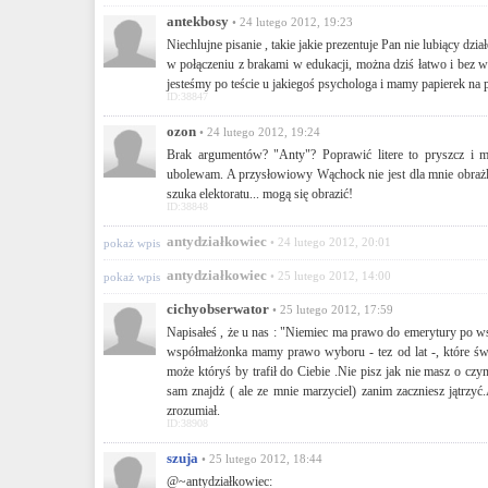
antekbosy
• 24 lutego 2012, 19:23
Niechlujne pisanie , takie jakie prezentuje Pan nie lubiący dz
w połączeniu z brakami w edukacji, można dziś łatwo i bez w
jesteśmy po teście u jakiegoś psychologa i mamy papierek na p
ID:38847
ozon
• 24 lutego 2012, 19:24
Brak argumentów? "Anty"? Poprawić litere to pryszcz i m
ubolewam. A przysłowiowy Wąchock nie jest dla mnie obrażl
szuka elektoratu... mogą się obrazić!
ID:38848
antydziałkowiec
• 24 lutego 2012, 20:01
pokaż wpis
antydziałkowiec
• 25 lutego 2012, 14:00
pokaż wpis
cichyobserwator
• 25 lutego 2012, 17:59
Napisałeś , że u nas : "Niemiec ma prawo do emerytury po ws
współmałżonka mamy prawo wyboru - tez od lat -, które świ
może któryś by trafił do Ciebie .Nie pisz jak nie masz o czy
sam znajdż ( ale ze mnie marzyciel) zanim zaczniesz jątrzyć.
zrozumiał.
ID:38908
szuja
• 25 lutego 2012, 18:44
@~antydziałkowiec: