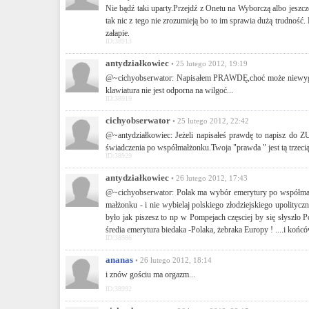
Nie bądź taki uparty.Przejdź z Onetu na Wyborczą albo jeszcze
tak nic z tego nie zrozumieją bo to im sprawia dużą trudność
załapie.
ID:38913
antydziałkowiec
• 25 lutego 2012, 19:19
@~cichyobserwator: Napisałem PRAWDĘ,choć może niewygodną 
klawiatura nie jest odporna na wilgoć...
ID:38919
cichyobserwator
• 25 lutego 2012, 22:42
@~antydziałkowiec: Jeżeli napisałeś prawdę to napisz do
świadczenia po współmałżonku.Twoja "prawda " jest tą trzeci
ID:38929
antydziałkowiec
• 26 lutego 2012, 17:43
@~cichyobserwator: Polak ma wybór emerytury po współmał
małżonku - i nie wybielaj polskiego złodziejskiego upoli
było jak piszesz to np w Pompejach częsciej by się słyszło 
średia emerytura biedaka -Polaka, żebraka Europy ! ....i końcó
ID:38986
ananas
• 26 lutego 2012, 18:14
i znów gościu ma orgazm...
ID:38992