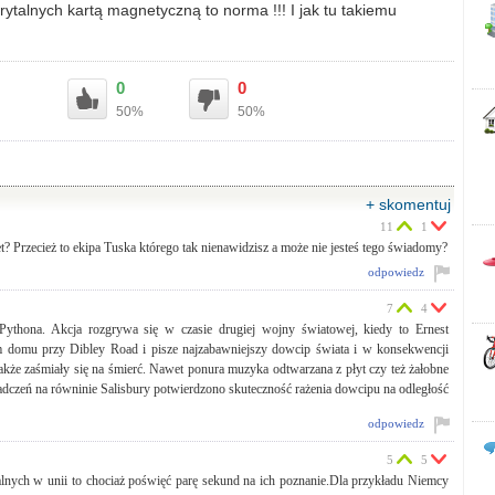
ytalnych kartą magnetyczną to norma !!! I jak tu takiemu
0
0
50%
50%
+ skomentuj
11
1
t? Przecież to ekipa Tuska którego tak nienawidzisz a może nie jesteś tego świadomy?
odpowiedz
7
4
thona. Akcja rozgrywa się w czasie drugiej wojny światowej, kiedy to Ernest
m domu przy Dibley Road i pisze najzabawniejszy dowcip świata i w konsekwencji
że zaśmiały się na śmierć. Nawet ponura muzyka odtwarzana z płyt czy też żałobne
adczeń na równinie Salisbury potwierdzono skuteczność rażenia dowcipu na odległość
odpowiedz
5
5
talnych w unii to chociaż poświęć parę sekund na ich poznanie.Dla przykładu Niemcy