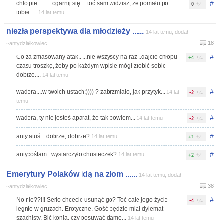
#
chłolpie..........ogarnij się.....toć sam widzisz, że pomału po
0
tobie.....
14 lat temu
niezła perspektywa dla młodzieży ......
14 lat temu, dodał
18
~antydziałkowiec
#
Co za zmasowany atak......nie wszyscy na raz...dajcie chłopu
+4
czasu troszkę, żeby po każdym wpisie mógł zrobić sobie
dobrze....
14 lat temu
#
wadera....w twoich ustach:)))) ? zabrzmiało, jak przytyk...
14 lat
-2
temu
#
wadera, ty nie jesteś aparat, że tak powiem...
14 lat temu
-2
#
antytatuś....dobrze, dobrze?
14 lat temu
+1
#
antycośtam...wystarczyło chusteczek?
14 lat temu
+2
Emerytury Polaków idą na złom ......
14 lat temu, dodał
38
~antydziałkowiec
#
No nie??!!! Serio chcecie usunąć go? Toć całe jego życie
-4
legnie w gruzach. Erotyczne. Gość będzie miał dylemat
szachisty. Bić konia, czy posuwać damę...
14 lat temu