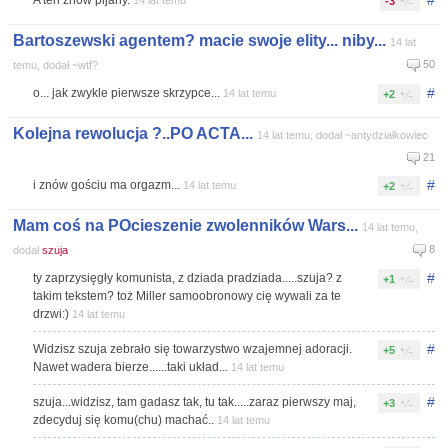
#
A ten znów pijany.
14 lat temu
-3
Bartoszewski agentem? macie swoje elity... niby...
14 lat
50
temu, dodał ~wtf?
#
o... jak zwykle pierwsze skrzypce...
14 lat temu
+2
Kolejna rewolucja ?..PO ACTA...
14 lat temu, dodał ~antydziałkowiec
21
#
i znów gościu ma orgazm...
14 lat temu
+2
Mam coś na POcieszenie zwolenników Wars...
14 lat temu,
8
dodał
szuja
#
ty zaprzysięgły komunista, z dziada pradziada.....szuja? z
+1
takim tekstem? toż Miller samoobronowy cię wywali za te
drzwi:)
14 lat temu
#
Widzisz szuja zebrało się towarzystwo wzajemnej adoracji.
+5
Nawet wadera bierze......taki układ...
14 lat temu
#
szuja...widzisz, tam gadasz tak, tu tak.....zaraz pierwszy maj,
+3
zdecyduj się komu(chu) machać..
14 lat temu