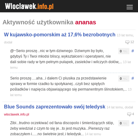
Aktywność użytkownika
ananas
W kujawsko-pomorskim aż 17,6% bezrobotnych
13 lat temu,
12
dodał
#
@~Serio proszę...nic w tym dziwnego. Dziwnym by było,
0
gdybyś Ty i Twoi młodsi bliscy, wykształceni i operatywni, nie
dali sobie rady w tym pełnym pułapek, zasieków i wilczych dołów,...
13 lat
temu
#
Serio proszę.....aha...i dałem Ci plusika za przedstawienie
0
sprawy w formie rzadko tu spotykanej...czyli bez spiętych
pośladków i napięcia objawiającego się permanentnym ślinotokiem,...
13
lat temu
Blue Sounds zaprezentowało swój teledysk
14 lat temu, dodał
4
wloclawek.info.pl
#
Zibi...trudno oczekiwać od fana discopolo i śmierdzących stóp,
0
żeby wiedział z czym to się je...to jest muzyka...Pierwszy raz
zobaczyłem i......no świetnie jest..i teledysk...
14 lat temu