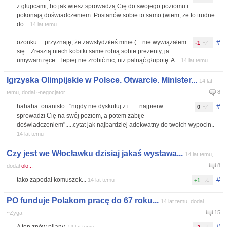
z głupcami, bo jak wiesz sprowadzą Cię do swojego poziomu i
pokonają doświadczeniem. Postanów sobie to samo (wiem, że to trudne
do...
14 lat temu
#
ozonku.....przyznaję, że zawstydziłeś mnie:(....nie wywiązałem
-1
się ...Zresztą niech kobitki same robią sobie prezenty, ja
umywam ręce....lepiej nie zrobić nic, niż palnąć głupotę. A...
14 lat temu
Igrzyska Olimpijskie w Polsce. Otwarcie. Minister...
14 lat
8
temu, dodał ~negocjator...
#
hahaha..onanisto..."nigdy nie dyskutuj z i.....: najpierw
0
sprowadzi Cię na swój poziom, a potem zabije
doświadczeniem".....cytat jak najbardziej adekwatny do twoich wypocin..
14 lat temu
Czy jest we Włocławku dzisiaj jakaś wystawa...
14 lat temu,
8
dodał
olo...
#
tako zapodał komuszek...
14 lat temu
+1
PO funduje Polakom pracę do 67 roku...
14 lat temu, dodał
15
~Zyga