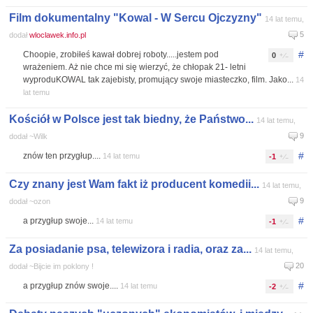
Film dokumentalny "Kowal - W Sercu Ojczyzny"
14 lat temu,
5
dodał
wloclawek.info.pl
#
Choopie, zrobiłeś kawał dobrej roboty.....jestem pod
0
wrażeniem. Aż nie chce mi się wierzyć, że chłopak 21- letni
wyproduKOWAL tak zajebisty, promujący swoje miasteczko, film. Jako...
14
lat temu
Kościół w Polsce jest tak biedny, że Państwo...
14 lat temu,
9
dodał ~Wilk
#
znów ten przygłup....
14 lat temu
-1
Czy znany jest Wam fakt iż producent komedii...
14 lat temu,
9
dodał ~ozon
#
a przygłup swoje...
14 lat temu
-1
Za posiadanie psa, telewizora i radia, oraz za...
14 lat temu,
20
dodał ~Bijcie im poklony !
#
a przygłup znów swoje....
14 lat temu
-2