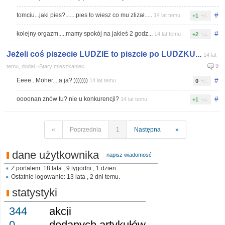
#
tomciu...jaki pies?.......pies to wiesz co mu zlizał.....
14 lat temu
+1
#
kolejny orgazm.....mamy spokój na jakieś 2 godz...
14 lat temu
+2
Jeżeli coś piszecie LUDZIE to piszcie po LUDZKU...
14 lat
9
temu, dodał ~Stary mieszkaniec
#
Eeee...Moher....a ja?:)))))))
14 lat temu
0
#
oooonan znów tu? nie u konkurencji?
14 lat temu
+1
«
Poprzednia
1
Następna
»
dane użytkownika
napisz wiadomosć
Z portalem: 18 lata , 9 tygodni , 1 dzien
Ostatnie logowanie: 13 lata , 2 dni temu.
statystyki
344
akcji
0
dodanych artykułów