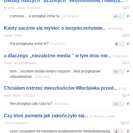
Debaty naszych "uczonych" ekonomistów, i miedzy...
14
5
lat temu, dodał ~Krystyna
#
o proszę......a przygłup znów tu...
14 lat temu
+5
Kiedy zacznie się myslec o bezpieczeństwie...
14 lat temu,
9
dodał ~Oliwia
#
A ty przygłupie znów tu?
14 lat temu
0
a dlaczego ,,niezależne media '' w tym dniu nie...
14 lat temu,
5
dodał ~antydziałkowiec
#
mim....oszołom dostał kolejny orgazm....ktoś przygłupowi
+2
odpowiedział..
14 lat temu
Chciałam ostrzec mieszkańców Włocławka przed...
14 lat
4
temu, dodał ~11111111
#
Ten przygłup cały czas tu?
14 lat temu
+1
Czy ktoś pamięta jak zakończyło się...
14 lat temu, dodał
16
~antydziałkowiec
#
ozon, przyjąłem od niedawna postanowienie niedyskutowania
-2