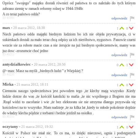
Oprócz "swojego" majątku dostali również od państwa to co należało do tych którym
zabrano ziemię w ramach reformy rolnej w 1944-1948r.
A co teraz państwo odda?
ID:40189
odpowiedz
max
• 20 marca 2012, 18:38
1
0
Niech państwo odda majątki biednym ludziom bo ich nie objeła prywatyzacja, ci w
sukienkach dostali za mało teraz chcą odpisy za ich nieróbstwo, nygustwo. Panowie czarni
wezcie sie za robote macie czas a nie żerujcie na już biednym społeczenstwie, mamy was
juz dosc -zrozumcie choć jedno
ID:40212
odpowiedz
antydziałkowiec
• 20 marca 2012, 20:50
0
1
@~max: Masz na myśli ,,biednych ludzi '' z Wiejskiej ?
ID:40220
odpowiedz
Mirka
• 21 marca 2012, 18:11
1
0
Ciemnota naszgo społeczeństwa jest powodem tego ,że klechy mają wszystko .Kiedy
ludzie dotrze do was ,że kościół katolicki to mafia ,że nic wspólnego z Bogiem nie ma
.Rząd widzi to zacofanie i wie ,że bez elektoratu sie nie utrzyma dlatego przyzwala się
kościolowi na to wszystko .Mam nadzieje ,że za kilka lat ,kiedy to młode pokolenie dojdzie
do władzy klecha pójdzie z torbami i bedzie jeżdził na osiołku .
ID:40255
odpowiedz
oczytany
• 21 marca 2012, 19:32
1
0
Kościół w Polsce nie miał nic. To co ma, to dzięki mieczowi, ognia i podstępnych