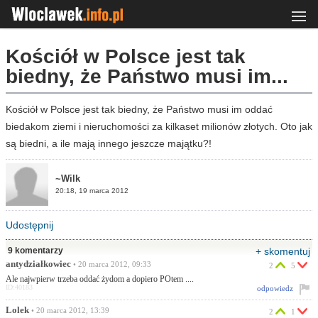
Kościół w Polsce jest tak
biedny, że Państwo musi im...
Kościół w Polsce jest tak biedny, że Państwo musi im oddać
biedakom ziemi i nieruchomości za kilkaset milionów złotych. Oto jak
są biedni, a ile mają innego jeszcze majątku?!
~Wilk
20:18, 19 marca 2012
Udostępnij
9 komentarzy
+ skomentuj
antydziałkowiec
• 20 marca 2012, 09:33
2
5
Ale najwpierw trzeba oddać żydom a dopiero POtem ....
ID:40183
odpowiedz
Lolek
• 20 marca 2012, 13:39
2
1