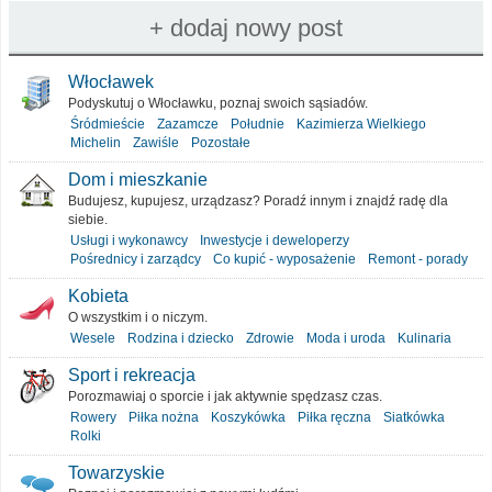
Włocławek
Podyskutuj o Włocławku, poznaj swoich sąsiadów.
Śródmieście
Zazamcze
Południe
Kazimierza Wielkiego
Michelin
Zawiśle
Pozostałe
Dom i mieszkanie
Budujesz, kupujesz, urządzasz? Poradź innym i znajdź radę dla
siebie.
Usługi i wykonawcy
Inwestycje i deweloperzy
Pośrednicy i zarządcy
Co kupić - wyposażenie
Remont - porady
Kobieta
O wszystkim i o niczym.
Wesele
Rodzina i dziecko
Zdrowie
Moda i uroda
Kulinaria
Sport i rekreacja
Porozmawiaj o sporcie i jak aktywnie spędzasz czas.
Rowery
Piłka nożna
Koszykówka
Piłka ręczna
Siatkówka
Rolki
Towarzyskie