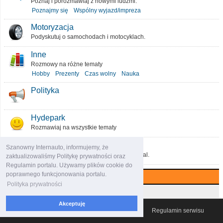
Poznaj i porozmawiaj z nowymi ludźmi.
Poznajmy się
Wspólny wyjazd/impreza
Motoryzacja
Podyskutuj o samochodach i motocyklach.
Inne
Rozmowy na różne tematy
Hobby
Prezenty
Czas wolny
Nauka
Polityka
Hydepark
Rozmawiaj na wszystkie tematy
O portalu
Szanowny Internauto, informujemy, że
Podziel się pomysłami, które ulepszą portal.
zaktualizowaliśmy Politykę prywatności oraz
Regulamin portalu. Używamy plików cookie do
poprawnego funkcjonowania portalu.
Najczęściej komentowane (7 dni)
Polityka prywatności
Najczęściej czytane (7 dni)
Akceptuję
© 2007-2026 Włocławski Portal informacyjny
Regulamin serwisu