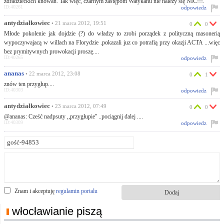
zdradzieckich knowań. Tak więc, czarnym zastępom Watykanu nie należy się NIC!!!.
ID:40261
odpowiedz
antydziałkowiec
• 21 marca 2012, 19:51
0
0
Młode pokolenie jak dojdzie (?) do władzy to zrobi porządek z polityczną masonerią
wypoczywajacą w willach na Florydzie .pokazali juz co potrafią przy okazji ACTA ...więc
bez prymitywnych prowokacji proszę....
ID:40265
odpowiedz
ananas
• 22 marca 2012, 23:08
0
1
znów ten przygłup....
ID:40303
odpowiedz
antydziałkowiec
• 23 marca 2012, 07:49
0
0
@ananas: Cześć nadpsuty ,,przygłupie'' ..pociągnij dalej ....
ID:40309
odpowiedz
Znam i akceptuję
regulamin portalu
włocławianie piszą