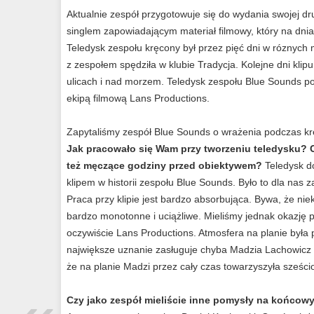
Aktualnie zespół przygotowuje się do wydania swojej drugi
singlem zapowiadającym materiał filmowy, który na dnia
Teledysk zespołu kręcony był przez pięć dni w róznych 
z zespołem spędziła w klubie Tradycja. Kolejne dni kli
ulicach i nad morzem. Teledysk zespołu Blue Sounds p
ekipą filmową Lans Productions.
Zapytaliśmy zespół Blue Sounds o wrażenia podczas kr
Jak pracowało się Wam przy tworzeniu teledysku? C
też męczące godziny przed obiektywem?
Teledysk do
klipem w historii zespołu Blue Sounds. Było to dla nas
Praca przy klipie jest bardzo absorbująca. Bywa, że niek
bardzo monotonne i uciążliwe. Mieliśmy jednak okazję
oczywiście Lans Productions. Atmosfera na planie była 
największe uznanie zasługuje chyba Madzia Lachowicz -
że na planie Madzi przez cały czas towarzyszyła sześc
Czy jako zespół mieliście inne pomysły na końcowy