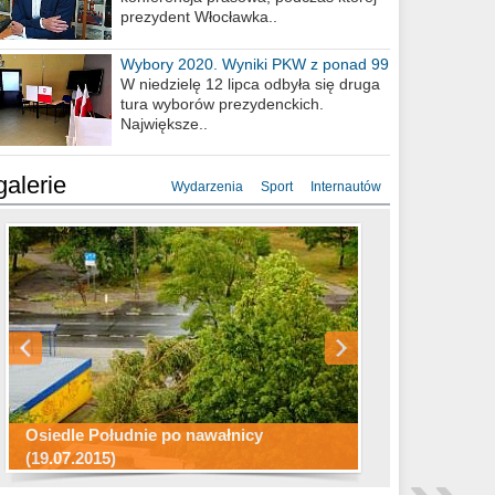
prezydent Włocławka..
Wybory 2020. Wyniki PKW z ponad 99
procent obwodów
W niedzielę 12 lipca odbyła się druga
tura wyborów prezydenckich.
Największe..
galerie
Wydarzenia
Sport
Internautów
Konkurs fotograficzny "Co to za
Miasto kładzie się do snu .
miejsca"
Ścieżka rowerowa w naszym mieście
Osiedle Południe po nawałnicy
(19.07.2015)
Wizytówka Włocławka
polowanie wigilijne 2014