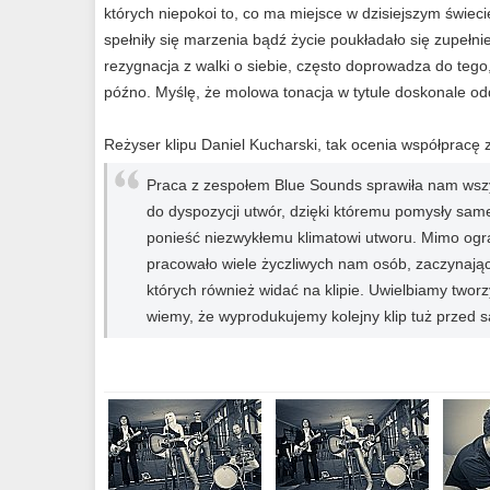
których niepokoi to, co ma miejsce w dzisiejszym świeci
spełniły się marzenia bądź życie poukładało się zupełnie
rezygnacja z walki o siebie, często doprowadza do tego, 
późno. Myślę, że molowa tonacja w tytule doskonale odda
Reżyser klipu Daniel Kucharski, tak ocenia współpracę
Praca z zespołem Blue Sounds sprawiła nam wszy
do dyspozycji utwór, dzięki któremu pomysły sam
ponieść niezwykłemu klimatowi utworu. Mimo ogra
pracowało wiele życzliwych nam osób, zaczynając 
których również widać na klipie. Uwielbiamy twor
wiemy, że wyprodukujemy kolejny klip tuż przed