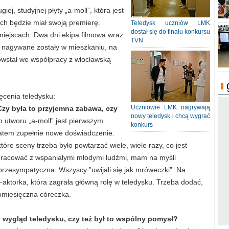
ej, studyjnej płyty „a-moll”, która jest
ch będzie miał swoją premierę.
Teledysk uczniów LMK
dostał się do finału konkursu
miejscach. Dwa dni ekipa filmowa wraz
TVN
pu nagywane zostały w mieszkaniu, na
owstał we współpracy z włocławską
ęcenia teledysku:
Uczniowie LMK nagrywają
zy była to przyjemna zabawa, czy
nowy teledysk i chcą wygrać
 utworu „a-moll” jest pierwszym
konkurs
 zatem zupełnie nowe doświadczenie.
tóre sceny trzeba było powtarzać wiele, wiele razy, co jest
 pracować z wspaniałymi młodymi ludźmi, mam na myśli
przesympatyczna. Wszyscy ”uwijali się jak mróweczki”. Na
aktorka, która zagrała główną rolę w teledysku. Trzeba dodać,
iomiesięczna córeczka.
 wygląd teledysku, czy też był to wspólny pomysł?