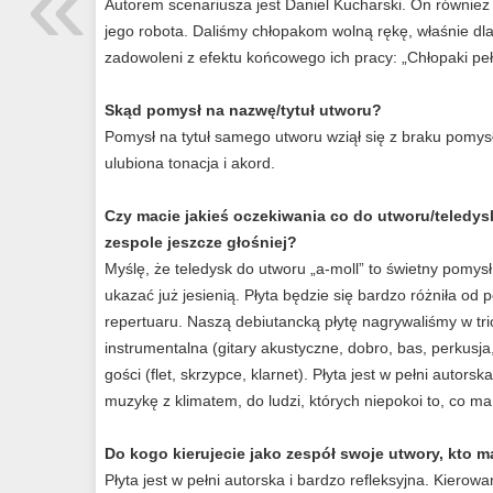
«
Autorem scenariusza jest Daniel Kucharski. On również
jego robota. Daliśmy chłopakom wolną rękę, właśnie dla
zadowoleni z efektu końcowego ich pracy: „Chłopaki peł
Skąd pomysł na nazwę/tytuł utworu?
Pomysł na tytuł samego utworu wziął się z braku pomysłu
ulubiona tonacja i akord.
Czy macie jakieś oczekiwania co do utworu/teledysk
zespole jeszcze głośniej?
Myślę, że teledysk do utworu „a-moll” to świetny pomysł
ukazać już jesienią. Płyta będzie się bardzo różniła od
repertuaru. Naszą debiutancką płytę nagrywaliśmy w tr
instrumentalna (gitary akustyczne, dobro, bas, perkusj
gości (flet, skrzypce, klarnet). Płyta jest w pełni autor
muzykę z klimatem, do ludzi, których niepokoi to, co ma
Do kogo kierujecie jako zespół swoje utwory, kto 
Płyta jest w pełni autorska i bardzo refleksyjna. Kierow