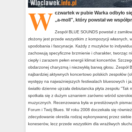
W
czwartek w pubie Warka odbyło si
„a-moll”, który powstał we współp
Zespół BLUE SOUNDS powstał z zamiłowa
złożony jest przede wszystkim z kompozycji własnych
upodobania i fascynacje. Każdy z muzyków to indywidua
zachowują specyficzne brzmienie i charakter, tworząc ni
ciepły i zarazem pełen energii klimat koncertów. Szczeg
obdarzonej charyzmą i niezwykłą barwą głosu. Zespół
najbardziej aktywnych koncertowo polskich zespołów (o
występy na najważniejszych festiwalach bluesowych i j
światło dzienne ujrzała debiutancka płyta zespołu "Tak 
spotkała się z dużym uznaniem zarówno wśród szerokiej
muzycznych. Recenzowana była w prestiżowych pismac
Forum i Twój Blues. W roku 2008 doczekała się również 
zdecydowanie określa rodzaj wykonywanej przez siebie 
koneserów, lecz przede wszystkim dla wrażliwych słuch