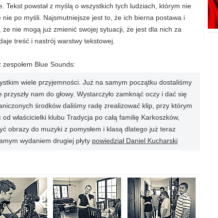
e. Tekst powstał z myślą o wszystkich tych ludziach, którym nie
 nie po myśli. Najsmutniejsze jest to, że ich bierna postawa i
że nie mogą już zmienić swojej sytuacji, że jest dla nich za
je treść i nastrój warstwy tekstowej.
 z zespołem Blue Sounds:
stkim wiele przyjemności. Już na samym początku dostaliśmy
e przyszły nam do głowy. Wystarczyło zamknąć oczy i dać się
niczonych środków daliśmy radę zrealizować klip, przy którym
od właścicielki klubu Tradycja po całą familię Karkoszków,
zyć obrazy do muzyki z pomysłem i klasą dlatego już teraz
 samym wydaniem drugiej płyty
powiedział Daniel Kucharski