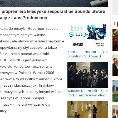
ę prapremiera teledysku zespołu Blue Sounds utworu
racy z Lans Productions.
nia do muzyki. Repertuar zespołu
, wnosząc tym samym własne
lność, ale utwory w ostatecznej formie
epowtarzalny styl zespołu, a także
Koncert zespołu Blue
ólnie urzeka postać wokalistki
Sounds w CK Browar B
 BLUE SOUNDS jest jednym z
koło stu koncertów rocznie, w tym
azzowych w Polsce). W roku 2006
naprawdę to wszystko z miłości", która
 rzeszy słuchaczy jak i krytyków
Włocławski zespół Keep
h muzycznych, między innymi w Jazz
Rockin’ nagrał nowy album
reedycji w Japonii. Zespół
muzyki - nie gra wyłącznie dla
aczy.