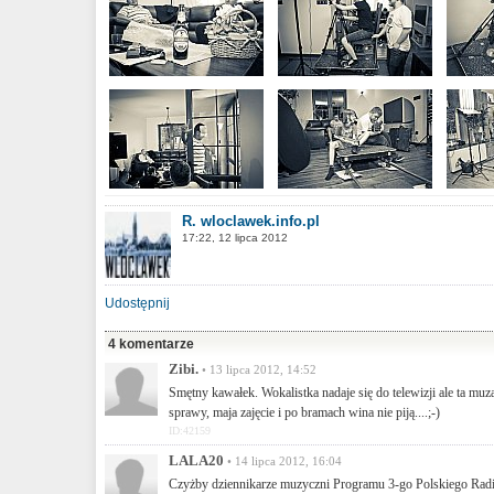
R. wloclawek.info.pl
17:22, 12 lipca 2012
Udostępnij
4 komentarze
Zibi.
• 13 lipca 2012, 14:52
Smętny kawałek. Wokalistka nadaje się do telewizji ale ta muza 
sprawy, maja zajęcie i po bramach wina nie piją....;-)
ID:42159
LALA20
• 14 lipca 2012, 16:04
Czyżby dziennikarze muzyczni Programu 3-go Polskiego Radi