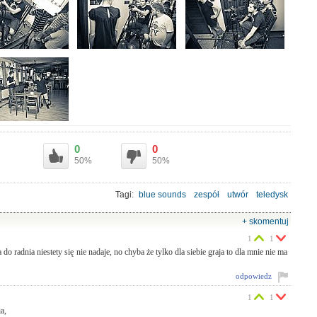
0
0
50%
50%
Tagi:
blue sounds
zespół
utwór
teledysk
+ skomentuj
1
1
do radnia niestety się nie nadaje, no chyba że tylko dla siebie graja to dla mnie nie ma
odpowiedz
1
1
a,