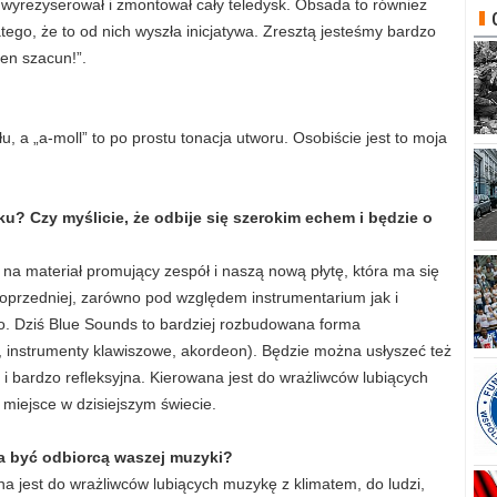
 wyreżyserował i zmontował cały teledysk. Obsada to również
tego, że to od nich wyszła inicjatywa. Zresztą jesteśmy bardzo
en szacun!”.
, a „a-moll” to po prostu tonacja utworu. Osobiście jest to moja
u? Czy myślicie, że odbije się szerokim echem i będzie o
 na materiał promujący zespół i naszą nową płytę, która ma się
 poprzedniej, zarówno pod względem instrumentarium jak i
io. Dziś Blue Sounds to bardziej rozbudowana forma
a, instrumenty klawiszowe, akordeon). Będzie można usłyszeć też
ska i bardzo refleksyjna. Kierowana jest do wrażliwców lubiących
 miejsce w dzisiejszym świecie.
ma być odbiorcą waszej muzyki?
ana jest do wrażliwców lubiących muzykę z klimatem, do ludzi,