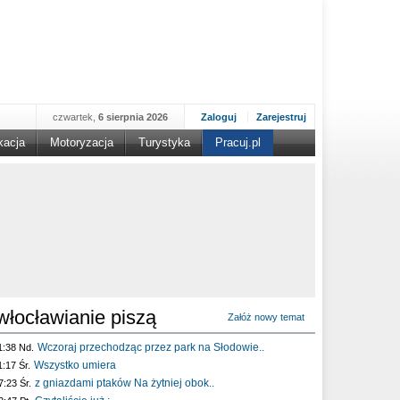
czwartek,
6 sierpnia 2026
Zaloguj
Zarejestruj
kacja
Motoryzacja
Turystyka
Pracuj.pl
włocławianie piszą
Załóż nowy temat
Wczoraj przechodząc przez park na Słodowie..
1:38 Nd.
Wszystko umiera
1:17 Śr.
z gniazdami ptaków Na żytniej obok..
7:23 Śr.