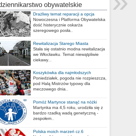
»
dziennikarstwo obywatelskie
Drażliwy temat reparacji a opcja
berlińska
Nowoczesna i Platforma Obywatelska
dość histerycznie oskarża
szeregowego posła..
Rewitalizacja Starego Miasta
Stała się ostatnio modna rewitalizacja
we Włocławku. Temat niewątpliwie
ciekawy...
Koszykówka dla najmłodszych
Poniedziałek, pogoda nie rozpieszcza,
pod Halą Mistrzów typowy dla
meczowego dnia..
Pomóż Martynce stanąć na nóżki
Martynka ma 4,5 roku, urodziła się z
bardzo rzadką wadą genetyczną -
zespołem..
Polska moich marzeń cz.6