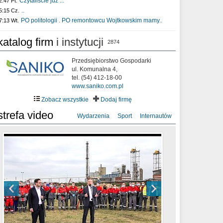
Czytaliście już :..
2:47 Pt.
..
5:15 Cz.
PO politologii . PO remontowcu Wojtkowskim mamy..
7:13 Wt.
katalog firm
i instytucji
2874
Przedsiębiorstwo Gospodarki
ul. Komunalna 4,
tel. (54) 412-18-00
www.saniko.com.pl
Zobacz wszystkie
Dodaj firmę
strefa video
Wydarzenia
Sport
Internautów
sixf33t .Last Year DRONE FOOTAGE
XXIII Sesja Rady Miasta Włocławek VIII
Ni To Ponk - W oczach mamy strach
Włocławek
kadencji w dniu 09.06.2020 r.