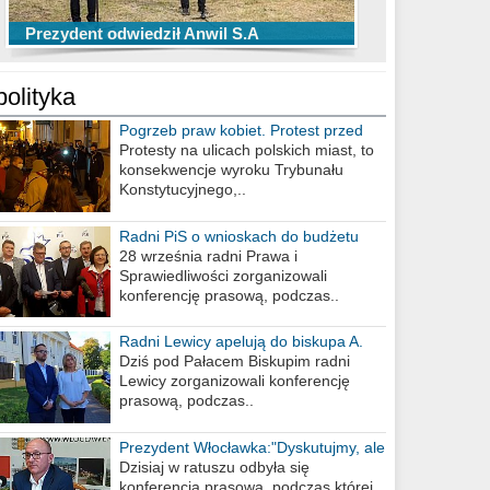
TOP 10 przechwytów Anwilu Włocławek
TOP 5 rzutów Anwilu Włocławek w BCL
Prezydent odwiedził Anwil S.A
w EBL w sezonie 2019/2020
w sezonie 2019/2020
polityka
Pogrzeb praw kobiet. Protest przed
biurem poselskim PiS
Protesty na ulicach polskich miast, to
konsekwencje wyroku Trybunału
Konstytucyjnego,..
Radni PiS o wnioskach do budżetu
miasta na 2021 rok
28 września radni Prawa i
Sprawiedliwości zorganizowali
konferencję prasową, podczas..
Radni Lewicy apelują do biskupa A.
Wiesława Meringa
Dziś pod Pałacem Biskupim radni
Lewicy zorganizowali konferencję
prasową, podczas..
Prezydent Włocławka:"Dyskutujmy, ale
nie obrażajmy się”
Dzisiaj w ratuszu odbyła się
konferencja prasowa, podczas której