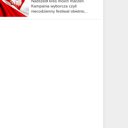
Nadszedł kres moich marzeń.
Kampania wyborcza czyli
niecodzienny festiwal obietnic,..