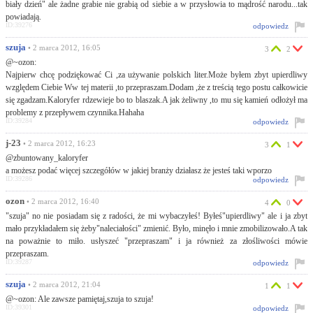
biały dzień" ale żadne grabie nie grabią od siebie a w przysłowia to mądrość narodu...tak
powiadają.
ID:39276
odpowiedz
szuja
• 2 marca 2012, 16:05
3
2
@~ozon:
Najpierw chcę podziękować Ci ,za używanie polskich liter.Może byłem zbyt upierdliwy
względem Ciebie Ww tej materii ,to przepraszam.Dodam ,że z treścią tego postu całkowicie
się zgadzam.Kaloryfer rdzewieje bo to blaszak.A jak żeliwny ,to mu się kamień odłożył ma
problemy z przepływem czynnika.Hahaha
ID:39284
odpowiedz
j-23
• 2 marca 2012, 16:23
3
1
@zbuntowany_kaloryfer
a możesz podać więcej szczegółów w jakiej branży działasz że jesteś taki wporzo
ID:39286
odpowiedz
ozon
• 2 marca 2012, 16:40
4
0
"szuja" no nie posiadam się z radości, że mi wybaczyłeś! Byłeś"upierdliwy" ale i ja zbyt
mało przykładałem się żeby"naleciałości" zmienić. Było, minęło i mnie zmobilizowało.A tak
na poważnie to miło. usłyszeć "przepraszam" i ja również za złośliwości mówie
przepraszam.
ID:39287
odpowiedz
szuja
• 2 marca 2012, 21:04
1
1
@~ozon: Ale zawsze pamiętaj,szuja to szuja!
ID:39301
odpowiedz