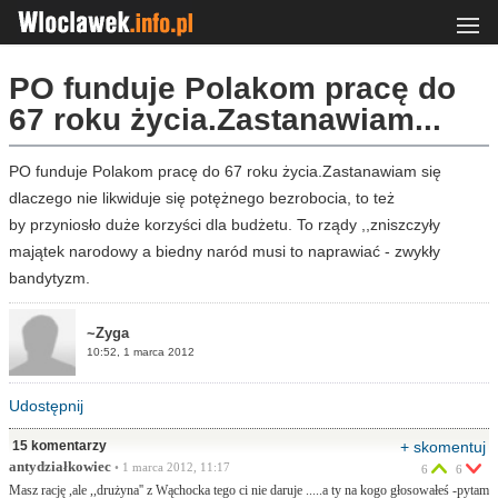
PO funduje Polakom pracę do
67 roku życia.Zastanawiam...
PO funduje Polakom pracę do 67 roku życia.Zastanawiam się
dlaczego nie likwiduje się potężnego bezrobocia, to też
by przyniosło duże korzyści dla budżetu. To rządy ,,zniszczyły
majątek narodowy a biedny naród musi to naprawiać - zwykły
bandytyzm.
~Zyga
10:52, 1 marca 2012
Udostępnij
15 komentarzy
+ skomentuj
antydziałkowiec
• 1 marca 2012, 11:17
6
6
Masz rację ,ale ,,drużyna'' z Wąchocka tego ci nie daruje .....a ty na kogo głosowałeś -pytam