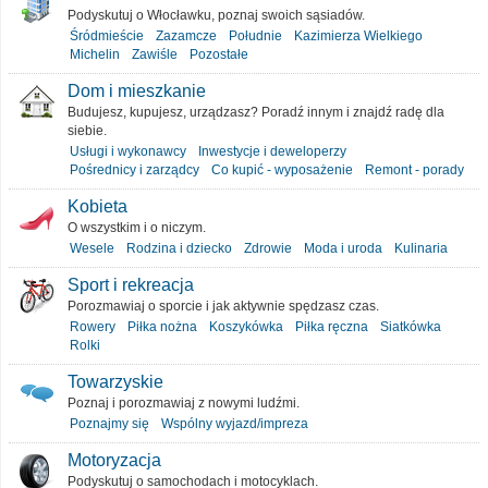
Podyskutuj o Włocławku, poznaj swoich sąsiadów.
Śródmieście
Zazamcze
Południe
Kazimierza Wielkiego
Michelin
Zawiśle
Pozostałe
Dom i mieszkanie
Budujesz, kupujesz, urządzasz? Poradź innym i znajdź radę dla
siebie.
Usługi i wykonawcy
Inwestycje i deweloperzy
Pośrednicy i zarządcy
Co kupić - wyposażenie
Remont - porady
Kobieta
O wszystkim i o niczym.
Wesele
Rodzina i dziecko
Zdrowie
Moda i uroda
Kulinaria
Sport i rekreacja
Porozmawiaj o sporcie i jak aktywnie spędzasz czas.
Rowery
Piłka nożna
Koszykówka
Piłka ręczna
Siatkówka
Rolki
Towarzyskie
Poznaj i porozmawiaj z nowymi ludźmi.
Poznajmy się
Wspólny wyjazd/impreza
Motoryzacja
Podyskutuj o samochodach i motocyklach.