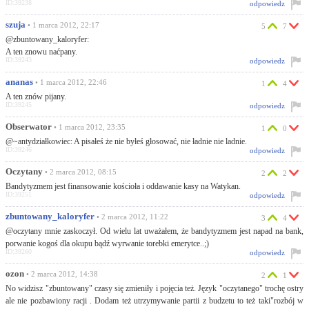
ID:39238
odpowiedz
szuja
• 1 marca 2012, 22:17
5
7
@zbuntowany_kaloryfer:
A ten znowu naćpany.
ID:39243
odpowiedz
ananas
• 1 marca 2012, 22:46
1
4
A ten znów pijany.
ID:39245
odpowiedz
Obserwator
• 1 marca 2012, 23:35
1
0
@~antydziałkowiec: A pisałeś że nie byłeś głosować, nie ładnie nie ladnie.
ID:39246
odpowiedz
Oczytany
• 2 marca 2012, 08:15
2
2
Bandytyzmem jest finansowanie kościoła i oddawanie kasy na Watykan.
ID:39251
odpowiedz
zbuntowany_kaloryfer
• 2 marca 2012, 11:22
3
4
@oczytany mnie zaskoczył. Od wielu lat uważałem, że bandytyzmem jest napad na bank,
porwanie kogoś dla okupu bądź wyrwanie torebki emerytce..;)
ID:39260
odpowiedz
ozon
• 2 marca 2012, 14:38
2
1
No widzisz "zbuntowany" czasy się zmieniły i pojęcia też. Język "oczytanego" trochę ostry
ale nie pozbawiony racji . Dodam też utrzymywanie partii z budzetu to też taki"rozbój w