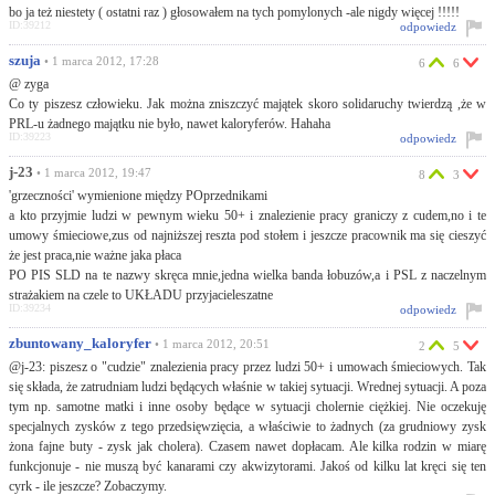
bo ja też niestety ( ostatni raz ) głosowałem na tych pomylonych -ale nigdy więcej !!!!!
ID:39212
odpowiedz
szuja
• 1 marca 2012, 17:28
6
6
@ zyga
Co ty piszesz człowieku. Jak można zniszczyć majątek skoro solidaruchy twierdzą ,że w
PRL-u żadnego majątku nie było, nawet kaloryferów. Hahaha
ID:39223
odpowiedz
j-23
• 1 marca 2012, 19:47
8
3
'grzeczności' wymienione między POprzednikami
a kto przyjmie ludzi w pewnym wieku 50+ i znalezienie pracy graniczy z cudem,no i te
umowy śmieciowe,zus od najniższej reszta pod stołem i jeszcze pracownik ma się cieszyć
że jest praca,nie ważne jaka płaca
PO PIS SLD na te nazwy skręca mnie,jedna wielka banda łobuzów,a i PSL z naczelnym
strażakiem na czele to UKŁADU przyjacieleszatne
ID:39234
odpowiedz
zbuntowany_kaloryfer
• 1 marca 2012, 20:51
2
5
@j-23: piszesz o "cudzie" znalezienia pracy przez ludzi 50+ i umowach śmieciowych. Tak
się składa, że zatrudniam ludzi będących właśnie w takiej sytuacji. Wrednej sytuacji. A poza
tym np. samotne matki i inne osoby będące w sytuacji cholernie ciężkiej. Nie oczekuję
specjalnych zysków z tego przedsięwzięcia, a właściwie to żadnych (za grudniowy zysk
żona fajne buty - zysk jak cholera). Czasem nawet dopłacam. Ale kilka rodzin w miarę
funkcjonuje - nie muszą być kanarami czy akwizytorami. Jakoś od kilku lat kręci się ten
cyrk - ile jeszcze? Zobaczymy.