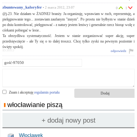
zbuntowany_kaloryfer
• 2 marca 2012, 23:07
0
1
@j-23. Nie działam w ŻADNEJ branży. Ja organizuję, wprawiam w ruch, reprezentuję, a
pielęgnowanie tego... zostawiam zaufanym "innym". Po prostu nie byłbym w stanie dzień
po dniu kontrolować, pielęgnować - z natury jestem leniwy i generalnie rzecz biorąc wolę z
córkami pobiegać w lesie..
Ta obrzydliwa systematyczność. Jestem w stanie zorganizować super akcję, super
przedsięwzięcie - ale Ty się o to dalej troszcz. Chcę tylko zyski na pewnym poziomie i
święty spokój.
ID:39313
odpowiedz
Znam i akceptuję
regulamin portalu
włocławianie piszą
Włocławek