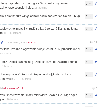
#
kolejny zajrzałem do monografii Włocławka, wg. mnie
0
ej w lewo czerwieni się...
16 lat temu
#
ziało się "b", trza wziąć odpowiedzialność za "c". Co nie? Skąd
0
#
opiować tej mapy i wrzucić na jakiś serwer? Dajmy na to na
0
 mnie...
16 lat temu
...
24
16 lat temu, dodał
ananas
#
st taka. Proszę o wyrażenie swojej opinii, a Ty, przedstawiciel
0
6 lat temu
#
słem z dzieciństwa zasadę, iż nie należy podawać ręki komuś,
0
.
16 lat temu
#
hciałem pokazać, że sondaże pomorskiej, to dupa blada.
0
ojarzy się z...
16 lat temu
7
dał
wloclawek.info.pl
#
 swoje spostrzeżenia straży miejskiej? Pewnie nie. Więc bądź
0
ę o...
16 lat temu