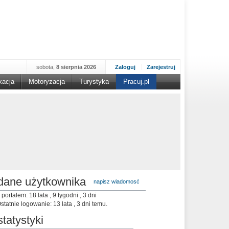
sobota,
8 sierpnia 2026
Zaloguj
Zarejestruj
kacja
Motoryzacja
Turystyka
Pracuj.pl
dane użytkownika
napisz wiadomosć
 portalem: 18 lata , 9 tygodni , 3 dni
statnie logowanie: 13 lata , 3 dni temu.
statystyki