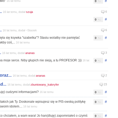
#
stwo"
16 lat temu
0
.
6
16 lat temu, dodał
szuja
#
0
.
6
16 lat temu, dodał ~Stasiek
#
ięła się ksywka "szabelka"? Stasiu wolałby nie pamiętać
0
kby coś,...
16 lat temu
.
3
16 lat temu, dodał
ananas
#
na moje serce. Niby głupich nie sieją, a tu PROFESOR :)))
16 lat
0
raz...
2
16 lat temu, dodał
ananas
d...
23
16 lat temu, dodał
zbuntowany_kaloryfer
#
luję) cudzymi informacjami?
16 lat temu
0
#
 takich jak Ty. Doskonale wpisujesz się w PIS-owską politykę
0
swoim idolem....
16 lat temu
#
m co chciałem, a wam wara! Jo han(dluję) zapomniałeś o czymś
0