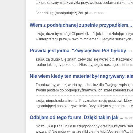
tak prozaicznym, jak zwykła przyzwoitość podawania kontekst
Johandluję (manipuluję?) Żal. pl.
16 lat temu
Wiem z podsłuchanej zupełnie przypadkiem...
szuja, dużo bym mógł Ci powiedzieć, jak kler, działając oczyw
w interpretacji praw, w swoim mniemaniu jedynie słusznych..
Prawda jest jedna. "Zwycięstwo PiS byłoby...
1
szuja, za długo Cię znam, żeby dać się wkręcić :). Kaczyński
realne jak nigdy przedtem. Niestety, część naszego...
16 lat t
Nie wiem kiedy ten materiał był nagrywany, ale.
Zbuntowany, wiesz, warto było chociaż dla Twojego wpisu, odw
swoim postem do bogoojczyźnianych. Ich szare komórki zwe
szuja, niepotrzebna ironia. Przyznałem rację gościowi, który
ogarniającej nas rzeczywistości. Brzydziłbym się natomiast 
Odbijam od tego forum. Dzięki takim jak ...
16 la
Nosz..., k a p i t a l n i e !!! szujopodobny grzejnik ksywka "
wyzwań? Nie moja wina , że nikt cię nie lubi:)A grzejnik?...
16