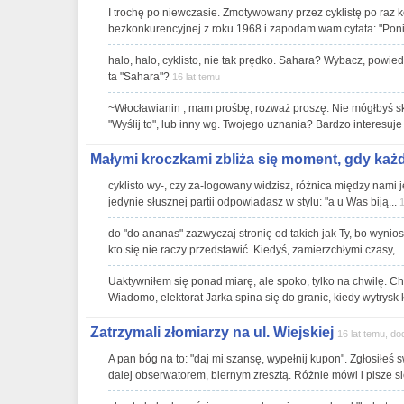
I trochę po niewczasie. Zmotywowany przez cyklistę po raz 
bezkonkurencyjnej z roku 1968 i zapodam wam cytata: "Poniż
halo, halo, cyklisto, nie tak prędko. Sahara? Wybacz, powied
ta "Sahara"?
16 lat temu
~Włocławianin , mam prośbę, rozważ proszę. Nie mógłbyś sk
"Wyślij to", lub inny wg. Twojego uznania? Bardzo interesuje
Małymi kroczkami zbliża się moment, gdy każdy
cyklisto wy-, czy za-logowany widzisz, różnica między nami je
jedynie słusznej partii odpowiadasz w stylu: "a u Was biją...
1
do "do ananas" zazwyczaj stronię od takich jak Ty, bo wynio
kto się nie raczy przedstawić. Kiedyś, zamierzchłymi czasy,..
Uaktywniłem się ponad miarę, ale spoko, tylko na chwilę. C
Wiadomo, elektorat Jarka spina się do granic, kiedy wytrysk k
Zatrzymali złomiarzy na ul. Wiejskiej
16 lat temu, do
A pan bóg na to: "daj mi szansę, wypełnij kupon". Zgłosiłeś
dalej obserwatorem, biernym zresztą. Różnie mówi i pisze si