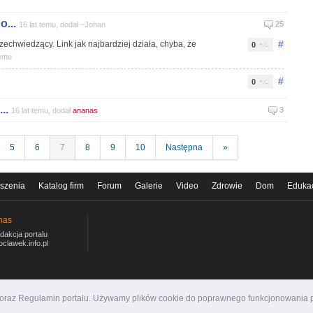
...
25
16 lat temu, dodał ~Johan
#
echwiedzący. Link jak najbardziej działa, chyba, że
0
temu
#
0
..
3
16 lat temu, dodał
ananas
5
6
7
8
9
10
Następna
»
szenia
Katalog firm
Forum
Galerie
Video
Zdrowie
Dom
Eduka
nas
dakcja portalu
oclawek.info.pl
i oraz Regulamin portalu. Używamy plików cookie do poprawnego funkcjonowania p
ormacyjny