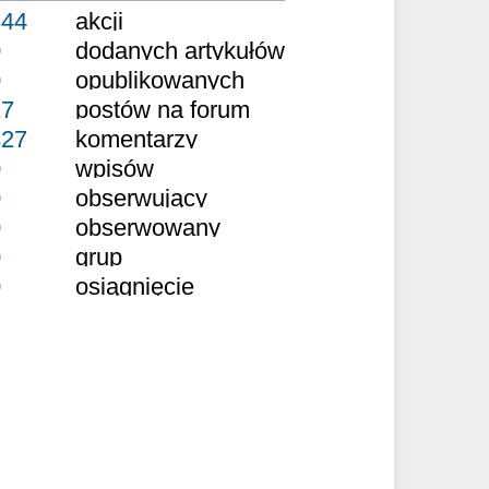
344
akcji
0
dodanych artykułów
0
opublikowanych
17
postów na forum
327
komentarzy
0
wpisów
0
obserwujący
0
obserwowany
0
grup
0
osiągnięcie