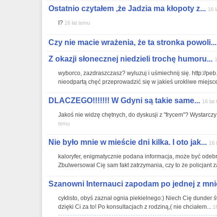
Ostatnio czytałem ,że Jadzia ma kłopoty z...
16 l
I?
16 lat temu
Czy nie macie wrażenia, że ta stronka powoli...
Z okazji słonecznej niedzieli trochę humoru...
1
wyborco, zazdraszczasz? wyluzuj i uśmiechnij się. http://p
nieodpartą chęć przeprowadzić się w jakieś urokliwe miejsc
DLACZEGO!!!!!!! W Gdyni są takie same...
16 lat
Jakoś nie widzę chętnych, do dyskusji z "frycem"? Wystarczy 
temu
Nie było mnie w mieście dni kilka. I oto jak...
16 
kaloryfer, enigmatycznie podana informacja, może być odebra
Zbulwersował Cię sam fakt zatrzymania, czy to że policjant z
Szanowni Internauci zapodam po jednej z mniej
cyklisto, obyś zaznał ognia piekielnego:) Niech Cię dunder 
dzięki Ci za to! Po konsultacjach z rodziną,( nie chciałem...
1