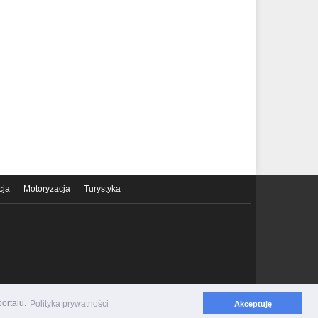
cja
Motoryzacja
Turystyka
ortalu.
Polityka prywatności
Akceptuję
Polityka prywatności
Regulamin serwisu