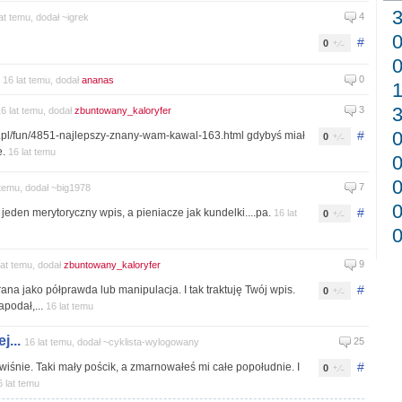
4
at temu, dodał ~igrek
#
0
0
16 lat temu, dodał
ananas
3
6 lat temu, dodał
zbuntowany_kaloryfer
#
eb.pl/fun/4851-najlepszy-znany-wam-kawal-163.html gdybyś miał
0
e.
16 lat temu
7
 temu, dodał ~big1978
#
jeden merytoryczny wpis, a pieniacze jak kundelki....pa.
16 lat
0
9
lat temu, dodał
zbuntowany_kaloryfer
#
na jako półprawda lub manipulacja. I tak traktuję Twój wpis.
0
apodał,...
16 lat temu
...
25
16 lat temu, dodał ~cyklista-wylogowany
#
świśnie. Taki mały pościk, a zmarnowałeś mi całe popołudnie. I
0
6 lat temu