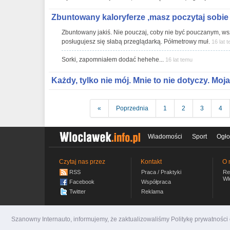
Zbuntowany kaloryferze ,masz poczytaj sobie o
Zbuntowany jakiś. Nie pouczaj, coby nie być pouczanym, wsz
posługujesz się słabą przeglądarką. Półmetrowy muł.
16 lat 
Sorki, zapomniałem dodać hehehe...
16 lat temu
Każdy, tylko nie mój. Mnie to nie dotyczy. Moja.
«
Poprzednia
1
2
3
4
Wiadomości
Sport
Ogło
Czytaj nas przez
Kontakt
O 
RSS
Praca / Praktyki
Re
Wl
Facebook
Współpraca
Twitter
Reklama
Szanowny Internauto, informujemy, że zaktualizowaliśmy Politykę prywatnośc
wloclawek.info.pl
© 2007-2026 Włocławski Portal inf