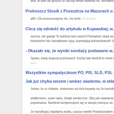
aha, to było do gościa co zaczął swoje wywody od "bohater
Proboszcz Stosik z Pozezdrza na Mazurach o..
aBc i DŁuuuuuuuugosz nic, na razie.
16 lat temu
Chcę się odnieść do artykułu w Kujawskiej, w..
syrena, nie gadaj! To byliśmy tam razem! Pamiętasz skąd wz
hehehehe! Ale świadkowie żyją i pamiętają buhahahaha!!! Ja
- Okazało się, że wyniki sondaży podawane w..
Spoko, lubię bogoojczyźnianych. Każdy taki tekścik to miód 
temu
Wszystkim sympatyczkom PO, PIS, SLD, PSL o
Jak już chyba wszem i wobec wiadomo, w skła
Johan, to co chłopie, zmieniasz od dziś ksywkę na Jo han(d
platformers, super wpis, dzięki serdeczne. Oby jak najwięcej
pojednania. Świetnie komponujesz się w swojej retoryce ze 
Jo han(dluję), kapitalna wolta, szacun wielki! Powiedziałe