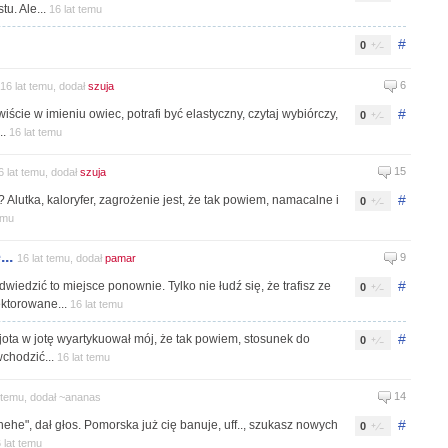
u. Ale...
16 lat temu
#
0
6
16 lat temu, dodał
szuja
#
iście w imieniu owiec, potrafi być elastyczny, czytaj wybiórczy,
0
..
16 lat temu
15
6 lat temu, dodał
szuja
#
? Alutka, kaloryfer, zagrożenie jest, że tak powiem, namacalne i
0
emu
..
9
16 lat temu, dodał
pamar
#
iedzić to miejsce ponownie. Tylko nie łudź się, że trafisz ze
0
ktorowane...
16 lat temu
#
 jota w jotę wyartykuował mój, że tak powiem, stosunek do
0
wchodzić...
16 lat temu
14
t temu, dodał ~ananas
#
hehehe", dał głos. Pomorska już cię banuje, uff.., szukasz nowych
0
 lat temu