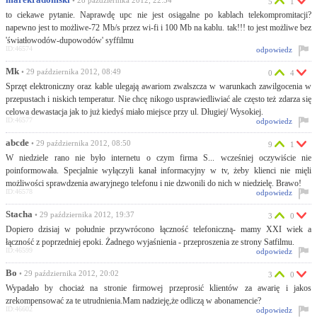
marekradomski
• 28 października 2012, 22:54
5
1
to ciekawe pytanie. Naprawdę upc nie jest osiągalne po kablach telekompromitacji?
napewno jest to możliwe-72 Mb/s przez wi-fi i 100 Mb na kablu. tak!!! to jest możliwe bez
'światłowodów-dupowodów' syffilmu
ID:46574
odpowiedz
Mk
• 29 października 2012, 08:49
0
4
Sprzęt elektroniczny oraz kable ulegają awariom zwalszcza w warunkach zawilgocenia w
przepustach i niskich temperatur. Nie chcę nikogo usprawiedliwiać ale często też zdarza się
celowa dewastacja jak to już kiedyś miało miejsce przy ul. Długiej/ Wysokiej.
ID:46577
odpowiedz
abcde
• 29 października 2012, 08:50
9
1
W niedziele rano nie było internetu o czym firma S... wcześniej oczywiście nie
poinformowała. Specjalnie wyłączyli kanał informacyjny w tv, żeby klienci nie mięli
możliwości sprawdzenia awaryjnego telefonu i nie dzwonili do nich w niedzielę. Brawo!
ID:46578
odpowiedz
Stacha
• 29 października 2012, 19:37
3
0
Dopiero dzisiaj w południe przywrócono łączność telefoniczną- mamy XXI wiek a
łączność z poprzedniej epoki. Żadnego wyjaśnienia - przeproszenia ze strony Satfilmu.
ID:46599
odpowiedz
Bo
• 29 października 2012, 20:02
3
0
Wypadało by chociaż na stronie firmowej przeprosić klientów za awarię i jakos
zrekompensować za te utrudnienia.Mam nadzieję,że odliczą w abonamencie?
ID:46602
odpowiedz