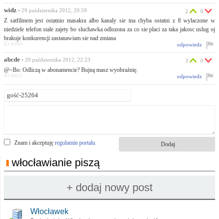
widz
• 29 października 2012, 20:59
2
0
Z satfilmem jest ostatnio masakra albo kanaly sie tna chyba ostatni z 8 wylaczone w
niedziele telefon stale zajety bo sluchawka odlozona za co sie placi za taka jakosc uslug oj
brakuje konkurencji zastanawiam sie nad zmiana
ID:46609
odpowiedz
abcde
• 29 października 2012, 22:23
3
0
@~Bo: Odliczą w abonamencie? Bujną masz wyobraźnię.
ID:46612
odpowiedz
Znam i akceptuję
regulamin portalu
włocławianie piszą
Włocławek