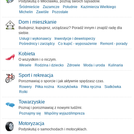
Podyskutuj o Włocławku, poznaj swoich sąsiadów.
Śródmieście
Zazamcze
Południe
Kazimierza Wielkiego
Michelin
Zawiśle
Pozostałe
Dom i mieszkanie
Budujesz, kupujesz, urządzasz? Poradź innym i znajdź radę dla
siebie.
Usługi i wykonawcy
Inwestycje i deweloperzy
Pośrednicy i zarządcy
Co kupić - wyposażenie
Remont - porady
Kobieta
O wszystkim i o niczym.
Wesele
Rodzina i dziecko
Zdrowie
Moda i uroda
Kulinaria
Sport i rekreacja
Porozmawiaj o sporcie i jak aktywnie spędzasz czas.
Rowery
Piłka nożna
Koszykówka
Piłka ręczna
Siatkówka
Rolki
Towarzyskie
Poznaj i porozmawiaj z nowymi ludźmi.
Poznajmy się
Wspólny wyjazd/impreza
Motoryzacja
Podyskutuj o samochodach i motocyklach.