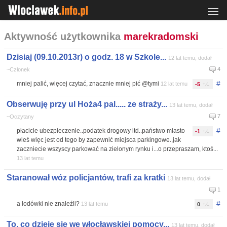
Aktywność użytkownika
marekradomski
Dzisiaj (09.10.2013r) o godz. 18 w Szkole...
12 lat temu, dodał
4
~Członek
#
mniej palić, więcej czytać, znacznie mniej pić @tymi
12 lat temu
-5
Obserwuję przy ul Hoża4 pal..... ze straży...
13 lat temu, dodał
7
~Oczytany
#
płacicie ubezpieczenie..podatek drogowy itd..państwo miasto
-1
wieś więc jest od tego by zapewnić miejsca parkingowe..jak
zaczniecie wszyscy parkować na zielonym rynku i...o przepraszam, ktoś...
13 lat temu
Staranował wóz policjantów, trafi za kratki
13 lat temu, dodał
1
#
a lodówki nie znaleźli?
13 lat temu
0
To, co dzieje się we włocławskiej pomocy...
13 lat temu, dodał