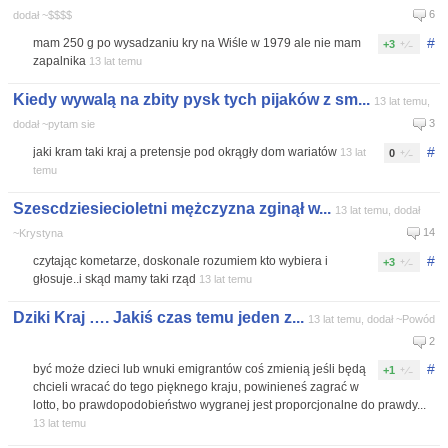
6
dodał ~$$$$
#
mam 250 g po wysadzaniu kry na Wiśle w 1979 ale nie mam
+3
zapalnika
13 lat temu
Kiedy wywalą na zbity pysk tych pijaków z sm...
13 lat temu,
3
dodał ~pytam sie
#
jaki kram taki kraj a pretensje pod okrągły dom wariatów
13 lat
0
temu
Szescdziesiecioletni mężczyzna zginął w...
13 lat temu, dodał
14
~Krystyna
#
czytając kometarze, doskonale rozumiem kto wybiera i
+3
głosuje..i skąd mamy taki rząd
13 lat temu
Dziki Kraj …. Jakiś czas temu jeden z...
13 lat temu, dodał ~Powód
2
#
być może dzieci lub wnuki emigrantów coś zmienią jeśli będą
+1
chcieli wracać do tego pięknego kraju, powinieneś zagrać w
lotto, bo prawdopodobieństwo wygranej jest proporcjonalne do prawdy...
13 lat temu