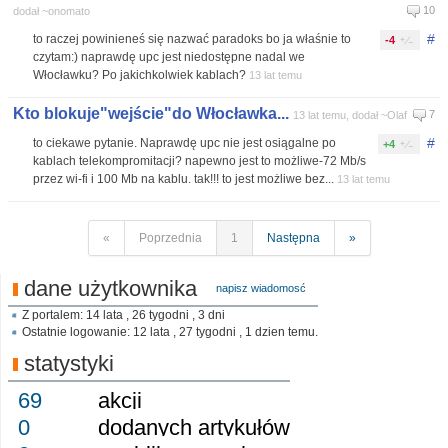
10
dodał ~onomato
#
to raczej powinieneś się nazwać paradoks bo ja właśnie to
-4
czytam:) naprawdę upc jest niedostępne nadal we
Włocławku? Po jakichkolwiek kablach?
13 lat temu
Kto blokuje"wejście"do Włocławka...
7
13 lat temu, dodał ~Olaf
#
to ciekawe pytanie. Naprawdę upc nie jest osiągalne po
+4
kablach telekompromitacji? napewno jest to możliwe-72 Mb/s
przez wi-fi i 100 Mb na kablu. tak!!! to jest możliwe bez...
13 lat temu
«
Poprzednia
1
Następna
»
dane użytkownika
napisz wiadomosć
Z portalem: 14 lata , 26 tygodni , 3 dni
Ostatnie logowanie: 12 lata , 27 tygodni , 1 dzien temu.
statystyki
69
akcji
0
dodanych artykułów