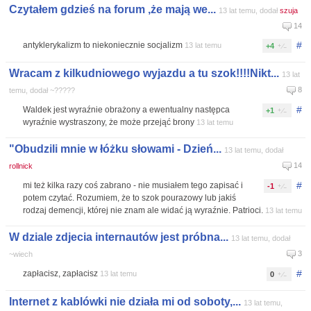
Czytałem gdzieś na forum ,że mają we...
13 lat temu, dodał
szuja
14
#
antyklerykalizm to niekoniecznie socjalizm
13 lat temu
+4
Wracam z kilkudniowego wyjazdu a tu szok!!!!Nikt...
13 lat
8
temu, dodał ~?????
#
Waldek jest wyraźnie obrażony a ewentualny następca
+1
wyraźnie wystraszony, że może przejąć brony
13 lat temu
"Obudzili mnie w łóżku słowami - Dzień...
13 lat temu, dodał
14
rollnick
#
mi też kilka razy coś zabrano - nie musiałem tego zapisać i
-1
potem czytać. Rozumiem, że to szok pourazowy lub jakiś
rodzaj demencji, której nie znam ale widać ją wyraźnie. Patrioci.
13 lat temu
W dziale zdjecia internautów jest próbna...
13 lat temu, dodał
3
~wiech
#
zapłacisz, zapłacisz
13 lat temu
0
Internet z kablówki nie działa mi od soboty,...
13 lat temu,