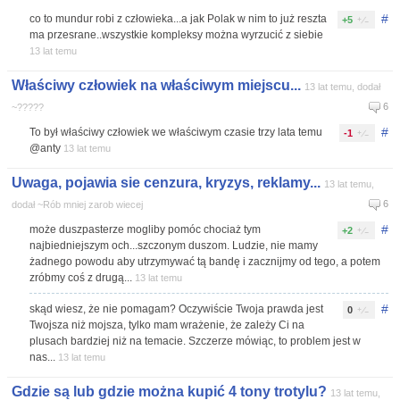
#
co to mundur robi z człowieka...a jak Polak w nim to już reszta
+5
ma przesrane..wszystkie kompleksy można wyrzucić z siebie
13 lat temu
Właściwy człowiek na właściwym miejscu...
13 lat temu, dodał
6
~?????
#
To był właściwy człowiek we właściwym czasie trzy lata temu
-1
@anty
13 lat temu
Uwaga, pojawia sie cenzura, kryzys, reklamy...
13 lat temu,
6
dodał ~Rób mniej zarob wiecej
#
może duszpasterze mogliby pomóc chociaż tym
+2
najbiedniejszym och...szczonym duszom. Ludzie, nie mamy
żadnego powodu aby utrzymywać tą bandę i zacznijmy od tego, a potem
zróbmy coś z drugą...
13 lat temu
#
skąd wiesz, że nie pomagam? Oczywiście Twoja prawda jest
0
Twojsza niż mojsza, tylko mam wrażenie, że zależy Ci na
plusach bardziej niż na temacie. Szczerze mówiąc, to problem jest w
nas...
13 lat temu
Gdzie są lub gdzie można kupić 4 tony trotylu?
13 lat temu,