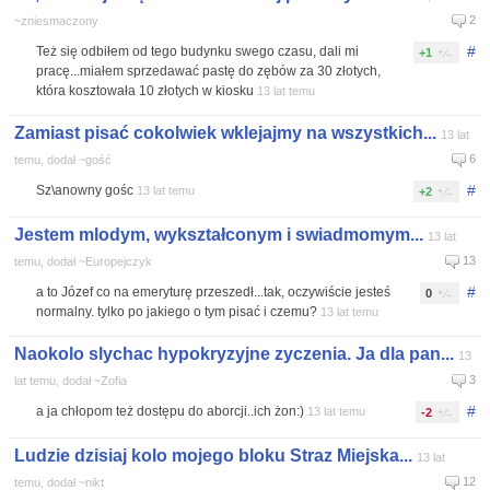
2
~zniesmaczony
#
Też się odbiłem od tego budynku swego czasu, dali mi
+1
pracę...miałem sprzedawać pastę do zębów za 30 złotych,
która kosztowała 10 złotych w kiosku
13 lat temu
Zamiast pisać cokolwiek wklejajmy na wszystkich...
13 lat
6
temu, dodał ~gość
#
Sz\anowny gośc
13 lat temu
+2
Jestem mlodym, wykształconym i swiadmomym...
13 lat
13
temu, dodał ~Europejczyk
#
a to Józef co na emeryturę przeszedł...tak, oczywiście jesteś
0
normalny. tylko po jakiego o tym pisać i czemu?
13 lat temu
Naokolo slychac hypokryzyjne zyczenia. Ja dla pan...
13
3
lat temu, dodał ~Zofia
#
a ja chłopom też dostępu do aborcji..ich żon:)
13 lat temu
-2
Ludzie dzisiaj kolo mojego bloku Straz Miejska...
13 lat
12
temu, dodał ~nikt