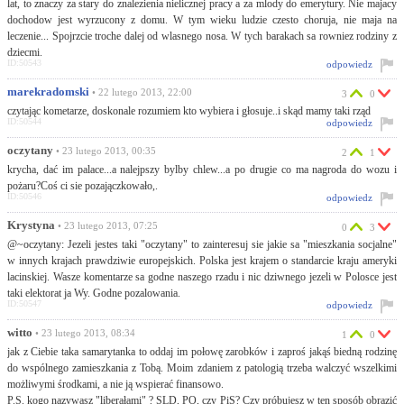
lat, to znaczy za stary do znalezienia nielicznej pracy a za mlody do emerytury. Nie majacy
dochodow jest wyrzucony z domu. W tym wieku ludzie czesto choruja, nie maja na
leczenie... Spojrzcie troche dalej od wlasnego nosa. W tych barakach sa rowniez rodziny z
dziecmi.
ID:50543
odpowiedz
marekradomski
• 22 lutego 2013, 22:00
3
0
czytając kometarze, doskonale rozumiem kto wybiera i głosuje..i skąd mamy taki rząd
ID:50544
odpowiedz
oczytany
• 23 lutego 2013, 00:35
2
1
krycha, dać im palace...a nalejpszy bylby chlew...a po drugie co ma nagroda do wozu i
pożaru?Coś ci sie pozajączkowało,.
ID:50546
odpowiedz
Krystyna
• 23 lutego 2013, 07:25
0
3
@~oczytany: Jezeli jestes taki "oczytany" to zainteresuj sie jakie sa "mieszkania socjalne"
w innych krajach prawdziwie europejskich. Polska jest krajem o standarcie kraju ameryki
lacinskiej. Wasze komentarze sa godne naszego rzadu i nic dziwnego jezeli w Polosce jest
taki elektorat ja Wy. Godne pozalowania.
ID:50547
odpowiedz
witto
• 23 lutego 2013, 08:34
1
0
jak z Ciebie taka samarytanka to oddaj im połowę zarobków i zaproś jakąś biedną rodzinę
do wspólnego zamieszkania z Tobą. Moim zdaniem z patologią trzeba walczyć wszelkimi
możliwymi środkami, a nie ją wspierać finansowo.
P.S. kogo nazywasz "liberałami" ? SLD, PO, czy PiS? Czy próbujesz w ten sposób obrazić