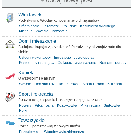
Włocławek
Podyskutuj o Włocławku, poznaj swoich sąsiadów.
Śródmieście
Zazamcze
Południe
Kazimierza Wielkiego
Michelin
Zawiśle
Pozostałe
Dom i mieszkanie
Budujesz, kupujesz, urządzasz? Poradź innym i znajdź radę dla
siebie.
Usługi i wykonawcy
Inwestycje i deweloperzy
Pośrednicy i zarządcy
Co kupić - wyposażenie
Remont - porady
Kobieta
O wszystkim i o niczym.
Wesele
Rodzina i dziecko
Zdrowie
Moda i uroda
Kulinaria
Sport i rekreacja
Porozmawiaj o sporcie i jak aktywnie spędzasz czas.
Rowery
Piłka nożna
Koszykówka
Piłka ręczna
Siatkówka
Rolki
Towarzyskie
Poznaj i porozmawiaj z nowymi ludźmi.
Poznajmy się
Wspólny wyjazd/impreza