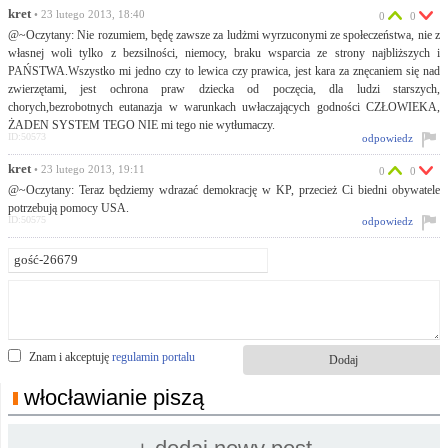
kret
• 23 lutego 2013, 18:40
0
0
@~Oczytany: Nie rozumiem, będę zawsze za ludżmi wyrzuconymi ze społeczeństwa, nie z
własnej woli tylko z bezsilności, niemocy, braku wsparcia ze strony najbliższych i
PAŃSTWA.Wszystko mi jedno czy to lewica czy prawica, jest kara za znęcaniem się nad
zwierzętami, jest ochrona praw dziecka od poczęcia, dla ludzi starszych,
chorych,bezrobotnych eutanazja w warunkach uwłaczających godności CZŁOWIEKA,
ŻADEN SYSTEM TEGO NIE mi tego nie wytłumaczy.
ID:50573
odpowiedz
kret
• 23 lutego 2013, 19:11
0
0
@~Oczytany: Teraz będziemy wdrazać demokrację w KP, przecież Ci biedni obywatele
potrzebują pomocy USA.
ID:50575
odpowiedz
Znam i akceptuję
regulamin portalu
włocławianie piszą