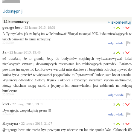
Udostępnij
14 komentarzy
+ skomentuj
george best
• 22 lutego 2013, 19:31
2
3
A Ty myslałas jak że będą im wille budować ?Socjal to socjal 90% ludzi mieszkających w
takich barakach to leniei ichlejtusy.
ID:50539
odpowiedz
Ja
• 22 lutego 2013, 19:46
4
1
też uważam, że to granda, żeby do budynków socjalnych wykwaterowywać ludzi
niepłacących czynszu, dewastujących mieszkania lub zakłócających porządek! Państwo
powinno im zapewnić komfortowe warunki mieszkaniowe i bezpłatnie ich utrzymywać do
końca życia ,przecież w większości przypadków to "spracowani" ludzie, sam kwiat narodu.
Wystarczy odwiedzić Zielony Rynek i okolice i zobaczyć steranych życiem osobników,
którzy chuchem mogą zabić, a jedynym ich zmartwieniem jest uzbieranie na kolejną
butelczyne!
ID:50540
odpowiedz
kret
• 22 lutego 2013, 19:59
2
0
Dywagacje, zaopiekuj się psem !!!
ID:50542
odpowiedz
Krystyna
• 22 lutego 2013, 21:27
2
1
@~george best: nie trzeba byc pewnym czy obecnie ten los nie spotka Was. Czlowiek 60