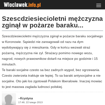
Szescdziesiecioletni mężczyzna
zginął w pożarze baraku...
Szescdziesiecioletni mężczyzna zginął w pożarze baraku socjalnego
w Koronowie. Sąsiedzi nie zareagowali od razu na dym
wydobywający się z mieszkania. Gdy w końcu wezwali straż
pożarną, mężczyzna nie zyl. Strażacy pomimo nowego wozu,
nagrod, nowych prawownikow dotarli na miejsce po godzinie i 15
minutach.
Te baraki socjalne czesto sa bez zadnych wygod, bez ogrzewania.
Czesto zwierzeta traktuje sie lepiej. To sa baraki antysocjalne a nie
socjalne. Oto jaki los zgotowali Polakom liberalowie. Inaczej mowiac
to jest masowa zaglada ludnosci polskiej.
~Krystyna
17:46, 22 lutego 2013