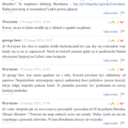
liberałów? Tu znajdziesz definicję liberalizmu -
http://pl.wikipedia.org/wiki/Liberalizm
.
Radzę przeczytaj, to zrozumiesz(?) jakie piszesz głupoty
ID:50549
odpowiedz
Oczytany
• 23 lutego 2013, 10:05
0
0
Krecie, nie po to ludzie modlili się w kiblach o upadek socjalizmu.
ID:50558
odpowiedz
george best
• 23 lutego 2013, 10:25
0
0
@~Krystyna: kto chce to znajdzie źródło dochodu,mieli też czas aby się wykształcić więc
każdy ma to na co zapracował .Niech im kościół pomoże gdzie są te pasibrzuchy?złotem
obwieszeni.Spojrzyj na Licheń i inne świątynie
ID:50559
odpowiedz
Krystyna
• 23 lutego 2013, 11:45
0
0
@~george best: tym razem zgadzam sie z toba. Kosciol powinien byc oddzielony od
panstwa. Niepotrzebnie utrzymujemy oprocz nadmiernej ilosci politykow jeszcze kosciol,
lekcje religii, kopertki podczas koled. Te pieniadze powinny byc przekazane na rzeczy
bardziej niezbedne.
ID:50562
odpowiedz
Krystyna
• 23 lutego 2013, 17:08
0
0
@~witto: obojetnie jak sie zwa wszyscy prowadzili i prowadza od 30 lat polityke liberalna.
Obrazic liberalow ? Przeciez nie maja zadnych uczuc ani zenady. Wolny rynek nie ma nic
wspolnego z prawami czlowieka. W imie liberalizmu niszczy sie wszystko.
ID:50570
odpowiedz