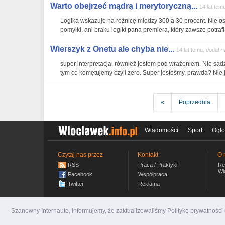
Warto obejrzeć mądrą i merytoryczną...
14 lat te
Logika wskazuje na różnicę między 300 a 30 procent. Nie os
pomyłki, ani braku logiki pana premiera, który zawsze potrafi
Wierszyk z Onetu ale chyba nie...
14 lat temu, dodał ~
super interpretacja, również jestem pod wrażeniem. Nie sądz
tym co komętujemy czyli zero. Super jesteśmy, prawda? Nie 
«
Poprzednia
Wiadomości
Sport
Ogło
Czytaj nas przez
Kontakt
O 
RSS
Praca / Praktyki
Re
Wl
Facebook
Współpraca
Twitter
Reklama
Szanowny Internauto, informujemy, że zaktualizowaliśmy Politykę prywatnośc
wloclawek.info.pl
© 2007-2026 Włocławski Portal inf