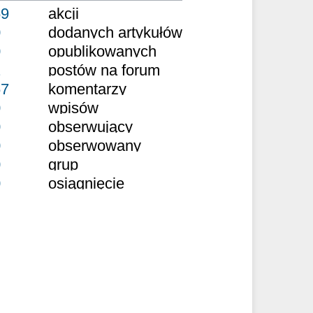
69
akcji
0
dodanych artykułów
0
opublikowanych
2
postów na forum
67
komentarzy
0
wpisów
0
obserwujący
0
obserwowany
0
grup
0
osiągnięcie