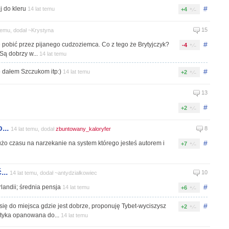
#
j do kleru
14 lat temu
+4
15
 temu, dodał ~Krystyna
#
ię pobić przez pijanego cudzoziemca. Co z tego że Brytyjczyk?
-4
Są dobrzy w...
14 lat temu
#
ro dałem Szczukom itp:)
14 lat temu
+2
13
#
+2
...
8
14 lat temu, dodał
zbuntowany_kaloryfer
#
o czasu na narzekanie na system którego jesteś autorem i
+7
..
10
14 lat temu, dodał ~antydziałkowiec
#
rlandii; średnia pensja
14 lat temu
+6
#
ę do miejsca gdzie jest dobrze, proponuję Tybet-wyciszysz
+2
rytyka opanowana do...
14 lat temu