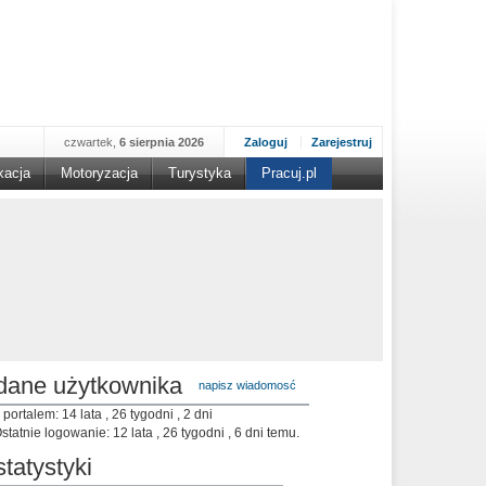
czwartek,
6 sierpnia 2026
Zaloguj
Zarejestruj
kacja
Motoryzacja
Turystyka
Pracuj.pl
dane użytkownika
napisz wiadomosć
 portalem: 14 lata , 26 tygodni , 2 dni
statnie logowanie: 12 lata , 26 tygodni , 6 dni temu.
statystyki