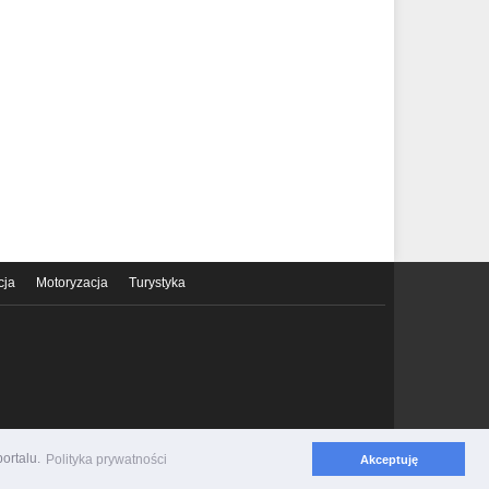
cja
Motoryzacja
Turystyka
ortalu.
Polityka prywatności
Akceptuję
Polityka prywatności
Regulamin serwisu