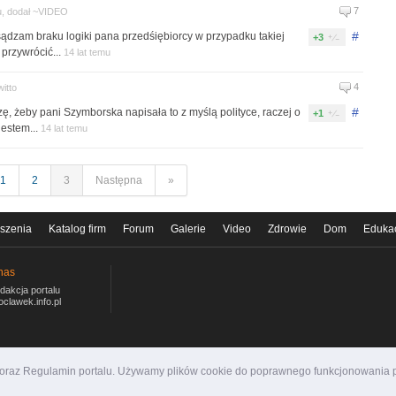
7
mu, dodał ~VIDEO
#
ądzam braku logiki pana przedśiębiorcy w przypadku takiej
+3
 przywrócić...
14 lat temu
4
witto
#
ę, żeby pani Szymborska napisała to z myślą polityce, raczej o
+1
jestem...
14 lat temu
1
2
3
Następna
»
szenia
Katalog firm
Forum
Galerie
Video
Zdrowie
Dom
Eduka
nas
dakcja portalu
oclawek.info.pl
i oraz Regulamin portalu. Używamy plików cookie do poprawnego funkcjonowania p
ormacyjny