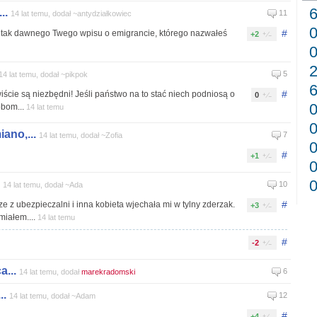
..
11
14 lat temu, dodał ~antydziałkowiec
#
 tak dawnego Twego wpisu o emigrancie, którego nazwałeś
+2
5
14 lat temu, dodał ~pikpok
#
cie są niezbędni! Jeśli państwo na to stać niech podniosą o
0
obom...
14 lat temu
ano,...
7
14 lat temu, dodał ~Zofia
#
+1
10
14 lat temu, dodał ~Ada
#
e z ubezpieczalni i inna kobieta wjechała mi w tylny zderzak.
+3
miałem....
14 lat temu
#
-2
...
6
14 lat temu, dodał
marekradomski
..
12
14 lat temu, dodał ~Adam
#
+4