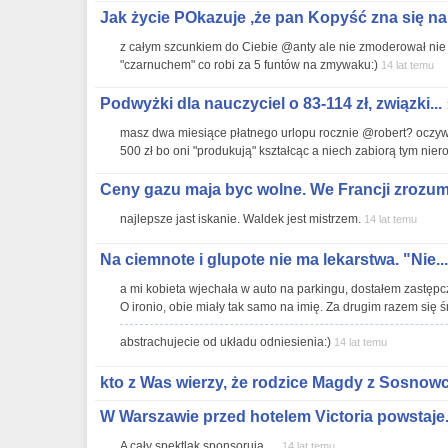
Jak życie POkazuje ,że pan Kopyść zna się na.
z całym szcunkiem do Ciebie @anty ale nie zmoderował nie
"czarnuchem" co robi za 5 funtów na zmywaku:)
14 lat temu
Podwyżki dla nauczyciel o 83-114 zł, związki...
masz dwa miesiące płatnego urlopu rocznie @robert? oczywiś
500 zł bo oni "produkują" kształcąc a niech zabiorą tym nier
Ceny gazu maja byc wolne. We Francji zrozumi
najlepsze jast iskanie. Waldek jest mistrzem.
14 lat temu
Na ciemnote i glupote nie ma lekarstwa. "Nie...
a mi kobieta wjechała w auto na parkingu, dostałem zastępcz
O ironio, obie miały tak samo na imię. Za drugim razem się ś
abstrachujecie od układu odniesienia:)
14 lat temu
kto z Was wierzy, że rodzice Magdy z Sosnowca
W Warszawie przed hotelem Victoria powstaje.
A cały spektlak sponsorują.....
14 lat temu