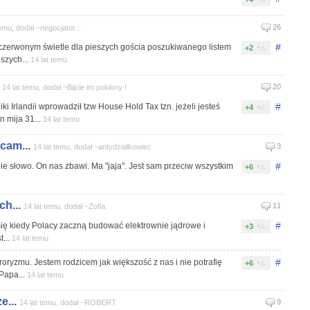
26
temu, dodał ~negocjator...
#
na czerwonym świetle dla pieszych gościa poszukiwanego listem
+2
szych...
14 lat temu
20
14 lat temu, dodał ~Bijcie im poklony !
#
i Irlandii wprowadził tzw House Hold Tax tzn. jeżeli jesteś
+4
 mija 31...
14 lat temu
cam...
3
14 lat temu, dodał ~antydziałkowiec
#
gie słowo. On nas zbawi. Ma "jaja". Jest sam przeciw wszystkim
+6
ch...
11
14 lat temu, dodał ~Zofia
#
 się kiedy Polacy zaczną budować elektrownie jądrowe i
+3
t...
14 lat temu
#
roryzmu. Jestem rodzicem jak większość z nas i nie potrafię
+6
Papa...
14 lat temu
e...
9
14 lat temu, dodał ~ROBERT