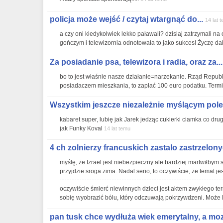
policja może wejść / czytaj wtargnąć do...
14 lat 
a czy oni kiedykolwiek lekko paławali? dzisiaj zatrzymali 
gończym i telewizornia odnotowała to jako sukces! Życzę dal
Za posiadanie psa, telewizora i radia, oraz za...
bo to jest właśnie nasze działanie=narzekanie. Rząd Republik
posiadaczem mieszkania, to zapłać 100 euro podatku. Termin
Wszystkim jeszcze niezależnie myślącym pole
kabaret super, lubię jak Jarek jedząc cukierki ciamka co dru
jak Funky Koval
14 lat temu
4 ch zolnierzy francuskich zastalo zastrzelony
myślę, że Izrael jest niebezpieczny ale bardziej martwiłbym
przyjdzie sroga zima. Nadal serio, to oczywiście, że temat jes
oczywiście śmierć niewinnych dzieci jest aktem zwykłego ter
sobię wyobrazić bólu, który odczuwają pokrzywdzeni. Może 
pan tusk chce wydłuża wiek emerytalny, a moz