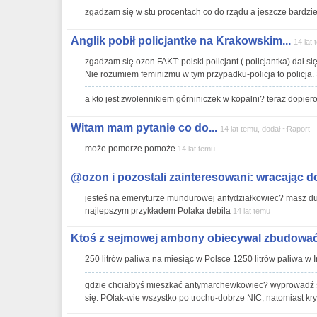
zgadzam się w stu procentach co do rządu a jeszcze bardzie
Anglik pobił policjantke na Krakowskim...
14 lat
zgadzam się ozon.FAKT: polski policjant ( policjantka) dał s
Nie rozumiem feminizmu w tym przypadku-policja to policja. 
a kto jest zwolennikiem górniniczek w kopalni? teraz dopie
Witam mam pytanie co do...
14 lat temu, dodał ~Raport
może pomorze pomoże
14 lat temu
@ozon i pozostali zainteresowani: wracając do
jesteś na emeryturze mundurowej antydziałkowiec? masz duż
najlepszym przykładem Polaka debila
14 lat temu
Ktoś z sejmowej ambony obiecywal zbudować.
250 litrów paliwa na miesiąc w Polsce 1250 litrów paliwa w I
gdzie chciałbyś mieszkać antymarchewkowiec? wyprowadź si
się. POlak-wie wszystko po trochu-dobrze NIC, natomiast k