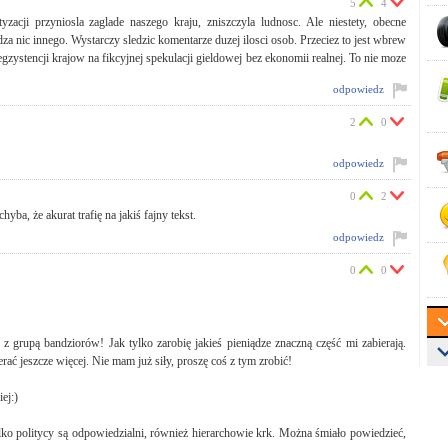
5
4
zacji przyniosla zaglade naszego kraju, zniszczyla ludnosc. Ale niestety, obecne
idza nic innego. Wystarczy sledzic komentarze duzej ilosci osob. Przeciez to jest wbrew
egzystencji krajow na fikcyjnej spekulacji gieldowej bez ekonomii realnej. To nie moze
odpowiedz
2
0
odpowiedz
0
2
ba, że akurat trafię na jakiś fajny tekst.
odpowiedz
0
0
z grupą bandziorów! Jak tylko zarobię jakieś pieniądze znaczną część mi zabierają.
erać jeszcze więcej. Nie mam już siły, proszę coś z tym zrobić!
ej:)
ko politycy są odpowiedzialni, również hierarchowie krk. Można śmiało powiedzieć,