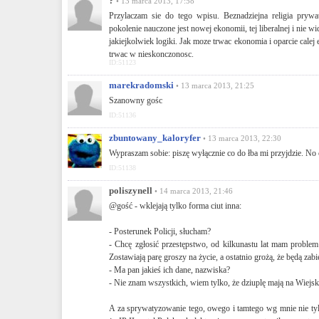
?
• 13 marca 2013, 17:58
Przylaczam sie do tego wpisu. Beznadziejna religia prywaty
pokolenie nauczone jest nowej ekonomii, tej liberalnej i nie w
jakiejkolwiek logiki. Jak moze trwac ekonomia i oparcie calej 
trwac w nieskonczonosc.
ID:51123
marekradomski
• 13 marca 2013, 21:25
Szanowny gośc
ID:51136
zbuntowany_kaloryfer
• 13 marca 2013, 22:30
Wypraszam sobie: piszę wyłącznie co do łba mi przyjdzie. No chy
ID:51138
poliszynell
• 14 marca 2013, 21:46
@gość - wklejają tylko forma ciut inna:
- Posterunek Policji, słucham?
- Chcę zgłosić przestępstwo, od kilkunastu lat mam problem 
Zostawiają parę groszy na życie, a ostatnio grożą, że będą zabi
- Ma pan jakieś ich dane, nazwiska?
- Nie znam wszystkich, wiem tylko, że dziuplę mają na Wiejski
A za sprywatyzowanie tego, owego i tamtego wg mnie nie tyl