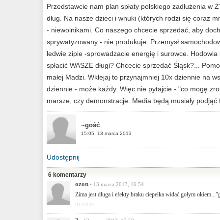
Przedstawcie nam plan spłaty polskiego zadłużenia 
dług. Na nasze dzieci i wnuki (których rodzi się coraz mn
- niewolnikami. Co naszego chcecie sprzedać, aby doch
sprywatyzowany - nie produkuje. Przemysł samochodow
ledwie zipie -sprowadzacie energię i surowce. Hodowla
spłacić WASZE długi? Chcecie sprzedać Śląsk?... Pomor
małej Madzi. Wklejaj to przynajmniej 10x dziennie na wsz
dziennie - może każdy. Więc nie pytajcie - "co mogę zrobi
marsze, czy demonstracje. Media będą musiały podjąć te
~gość
15:05, 13 marca 2013
Udostępnij
6 komentarzy
ozon
• 13 marca 2013, 16:54
Zima jest długa i efekty braku ciepełka widać gołym okiem..."
ID:51120