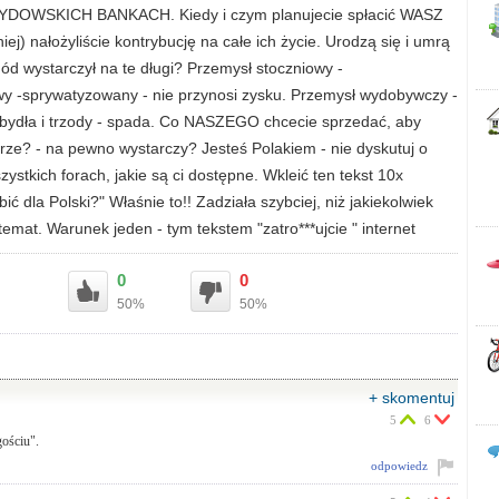
w ŻYDOWSKICH BANKACH. Kiedy i czym planujecie spłacić WASZ
iej) nałożyliście kontrybucję na całe ich życie. Urodzą się i umrą
ód wystarczył na te długi? Przemysł stoczniowy -
y -sprywatyzowany - nie przynosi zysku. Przemysł wydobywczy -
 bydła i trzody - spada. Co NASZEGO chcecie sprzedać, aby
ze? - na pewno wystarczy? Jesteś Polakiem - nie dyskutuj o
ystkich forach, jakie są ci dostępne. Wkleić ten tekst 10x
ć dla Polski?" Właśnie to!! Zadziała szybciej, niż jakiekolwiek
mat. Warunek jeden - tym tekstem "zatro***ujcie " internet
0
0
50%
50%
+ skomentuj
5
6
gościu".
odpowiedz