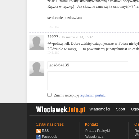
że JP II zastał Polskę skolektywizowaną a zostawił sprywaty
Rączka w rączkę:) - Jak słusznie zauważył Szanowny@~? "rel
serdecznie pozdrawiam
ID:51157
?????
• 15 marca 2013, 15:43
@~poliszynell: Dobre ...takiej dziupli jeszcze w Polsce nie by
POdziuple w zasięgu ....to powinnismy je natychmiast unieszko
ID:51180
Znam i akceptuję
regulamin portalu
Wiadomości
Sport
Ogło
Czytaj nas przez
Kontakt
O 
RSS
Praca / Praktyki
Re
Wl
Facebook
Współpraca