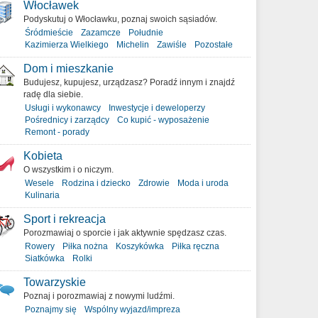
Włocławek
Podyskutuj o Włocławku, poznaj swoich sąsiadów.
Śródmieście
Zazamcze
Południe
Kazimierza Wielkiego
Michelin
Zawiśle
Pozostałe
Dom i mieszkanie
Budujesz, kupujesz, urządzasz? Poradź innym i znajdź
radę dla siebie.
Usługi i wykonawcy
Inwestycje i deweloperzy
Pośrednicy i zarządcy
Co kupić - wyposażenie
Remont - porady
Kobieta
O wszystkim i o niczym.
Wesele
Rodzina i dziecko
Zdrowie
Moda i uroda
Kulinaria
Sport i rekreacja
Porozmawiaj o sporcie i jak aktywnie spędzasz czas.
Rowery
Piłka nożna
Koszykówka
Piłka ręczna
Siatkówka
Rolki
Towarzyskie
Poznaj i porozmawiaj z nowymi ludźmi.
Poznajmy się
Wspólny wyjazd/impreza