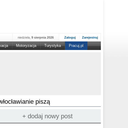
niedziela,
9 sierpnia 2026
Zaloguj
Zarejestruj
kacja
Motoryzacja
Turystyka
Pracuj.pl
włocławianie piszą