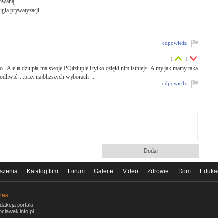
zowaną.
igia prywatyzacji"
odpowiedz
1
1
ło . Ale ta dziupla ma swoje POdziuple i tylko dzięki nim istnieje .A my jak mamy taka
dliwić ....przy najbliższych wyborach ....
odpowiedz
szenia
Katalog firm
Forum
Galerie
Video
Zdrowie
Dom
Eduka
nas
dakcja portalu
oclawek.info.pl