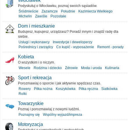
Włocławek
Podyskutuj o Włocławku, poznaj swoich sąsiadów.
Śródmieście
Zazamcze
Południe
Kazimierza Wielkiego
Michelin
Zawiśle
Pozostałe
Dom i mieszkanie
Budujesz, kupujesz, urządzasz? Poradź innym i znajdź radę dla
siebie.
Usługi i wykonawcy
Inwestycje i deweloperzy
Pośrednicy i zarządcy
Co kupić - wyposażenie
Remont - porady
Kobieta
O wszystkim i o niczym.
Wesele
Rodzina i dziecko
Zdrowie
Moda i uroda
Kulinaria
Sport i rekreacja
Porozmawiaj o sporcie i jak aktywnie spędzasz czas.
Rowery
Piłka nożna
Koszykówka
Piłka ręczna
Siatkówka
Rolki
Towarzyskie
Poznaj i porozmawiaj z nowymi ludźmi.
Poznajmy się
Wspólny wyjazd/impreza
Motoryzacja