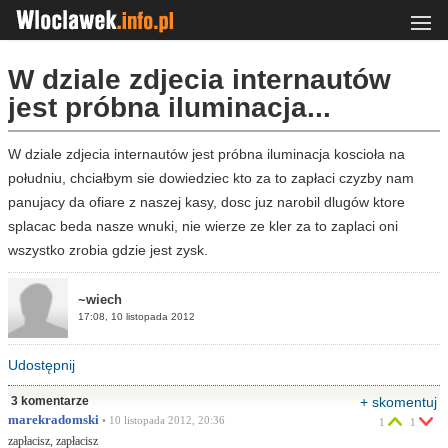
W dziale zdjecia internautów
jest próbna iluminacja...
W dziale zdjecia internautów jest próbna iluminacja koscioła na
południu, chciałbym sie dowiedziec kto za to zapłaci czyzby nam
panujacy da ofiare z naszej kasy, dosc juz narobil dlugów ktore
splacac beda nasze wnuki, nie wierze ze kler za to zaplaci oni
wszystko zrobia gdzie jest zysk.
~wiech
17:08, 10 listopada 2012
Udostępnij
3 komentarze
+ skomentuj
marekradomski
• 10 listopada 2012, 20:36
1
1
zapłacisz, zapłacisz