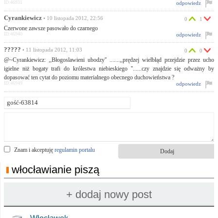
ID:46931
odpowiedz
Cyrankiewicz
• 10 listopada 2012, 22:56
0
1
Czerwone zawsze pasowało do czarnego
ID:46940
odpowiedz
?????
• 11 listopada 2012, 11:03
0
0
@~Cyrankiewicz: ,,Błogoslawieni ubodzy'' .......,,prędzej wielbłąd przejdzie przez ucho
igielne niż bogaty trafi do królestwa niebieskiego ''......czy znajdzie się odważny by
dopasować ten cytat do poziomu materialnego obecnego duchowieństwa ?
ID:46949
odpowiedz
Znam i akceptuję
regulamin portalu
włocławianie piszą