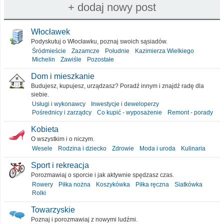
Włocławek
Podyskutuj o Włocławku, poznaj swoich sąsiadów.
Śródmieście
Zazamcze
Południe
Kazimierza Wielkiego
Michelin
Zawiśle
Pozostałe
Dom i mieszkanie
Budujesz, kupujesz, urządzasz? Poradź innym i znajdź radę dla
siebie.
Usługi i wykonawcy
Inwestycje i deweloperzy
Pośrednicy i zarządcy
Co kupić - wyposażenie
Remont - porady
Kobieta
O wszystkim i o niczym.
Wesele
Rodzina i dziecko
Zdrowie
Moda i uroda
Kulinaria
Sport i rekreacja
Porozmawiaj o sporcie i jak aktywnie spędzasz czas.
Rowery
Piłka nożna
Koszykówka
Piłka ręczna
Siatkówka
Rolki
Towarzyskie
Poznaj i porozmawiaj z nowymi ludźmi.