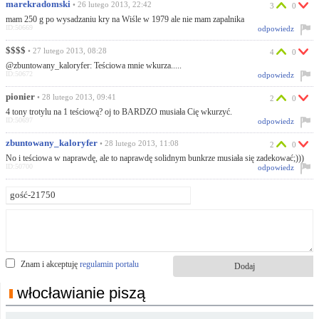
marekradomski
• 26 lutego 2013, 22:42
3
0
mam 250 g po wysadzaniu kry na Wiśle w 1979 ale nie mam zapalnika
ID:50669
odpowiedz
$$$$
• 27 lutego 2013, 08:28
4
0
@zbuntowany_kaloryfer: Teściowa mnie wkurza.....
ID:50672
odpowiedz
pionier
• 28 lutego 2013, 09:41
2
0
4 tony trotylu na 1 teściową? oj to BARDZO musiała Cię wkurzyć.
ID:50697
odpowiedz
zbuntowany_kaloryfer
• 28 lutego 2013, 11:08
2
0
No i teściowa w naprawdę, ale to naprawdę solidnym bunkrze musiała się zadekować;)))
ID:50700
odpowiedz
Znam i akceptuję
regulamin portalu
włocławianie piszą