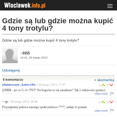
Gdzie są lub gdzie można kupić
4 tony trotylu?
Gdzie są lub gdzie można kupić 4 tony trotylu?
~$$$$
14:31, 26 lutego 2013
Udostępnij
6 komentarzy
+ skomentuj
zbuntowany_kaloryfer
• 26 lutego 2013, 17:47
5
0
@$$$$ - po co Ci 4 t TNT? Na kogo/na co się zasadzasz? Tak z ciekawości pytam;)
ID:50655
odpowiedz
~ sp
• 26 lutego 2013, 20:46
4
0
Przynajmniej połowa naszego społeczeństwa ?????, zadaje to pytanie.
ID:50665
odpowiedz