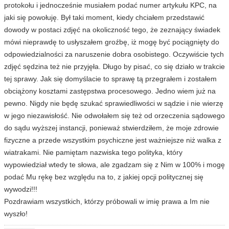
protokołu i jednocześnie musiałem podać numer artykułu KPC, na
jaki się powołuję. Był taki moment, kiedy chciałem przedstawić
dowody w postaci zdjęć na okoliczność tego, że zeznający świadek
mówi nieprawdę to usłyszałem groźbę, iż mogę być pociągnięty do
odpowiedzialności za naruszenie dobra osobistego. Oczywiście tych
zdjęć sędzina też nie przyjęła. Długo by pisać, co się działo w trakcie
tej sprawy. Jak się domyślacie to sprawę tą przegrałem i zostałem
obciążony kosztami zastępstwa procesowego. Jedno wiem już na
pewno. Nigdy nie będę szukać sprawiedliwości w sądzie i nie wierzę
w jego niezawisłość. Nie odwołałem się też od orzeczenia sądowego
do sądu wyższej instancji, ponieważ stwierdziłem, że moje zdrowie
fizyczne a przede wszystkim psychiczne jest ważniejsze niż walka z
wiatrakami. Nie pamiętam nazwiska tego polityka, który
wypowiedział wtedy te słowa, ale zgadzam się z Nim w 100% i mogę
podać Mu rękę bez względu na to, z jakiej opcji politycznej się
wywodzi!!!
Pozdrawiam wszystkich, którzy próbowali w imię prawa a Im nie
wyszło!