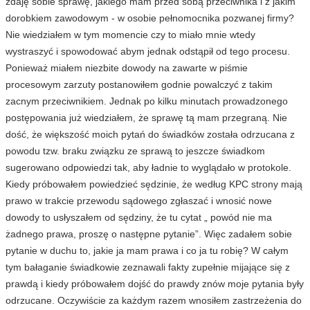
zdaję sobie sprawę, jakiego mam przed sobą przeciwnika i z jakim
dorobkiem zawodowym - w osobie pełnomocnika pozwanej firmy?
Nie wiedziałem w tym momencie czy to miało mnie wtedy
wystraszyć i spowodować abym jednak odstąpił od tego procesu.
Ponieważ miałem niezbite dowody na zawarte w piśmie
procesowym zarzuty postanowiłem godnie powalczyć z takim
zacnym przeciwnikiem. Jednak po kilku minutach prowadzonego
postępowania już wiedziałem, że sprawę tą mam przegraną. Nie
dość, że większość moich pytań do świadków została odrzucana z
powodu tzw. braku związku ze sprawą to jeszcze świadkom
sugerowano odpowiedzi tak, aby ładnie to wyglądało w protokole.
Kiedy próbowałem powiedzieć sędzinie, że według KPC strony mają
prawo w trakcie przewodu sądowego zgłaszać i wnosić nowe
dowody to usłyszałem od sędziny, że tu cytat „ powód nie ma
żadnego prawa, proszę o następne pytanie”. Więc zadałem sobie
pytanie w duchu to, jakie ja mam prawa i co ja tu robię? W całym
tym bałaganie świadkowie zeznawali fakty zupełnie mijające się z
prawdą i kiedy próbowałem dojść do prawdy znów moje pytania były
odrzucane. Oczywiście za każdym razem wnosiłem zastrzeżenia do