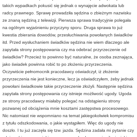
takich wypadkach pokusić się jednak o wynajęcie adwokata lub
radcy prawnego. Sprawę prowadziła sędzina o zbieżnym nazwisku
ze znaną sędziną z telewizji. Pierwsza sprawa tradycyjnie polegała
na ogólnym wyjaśnieniu przyczyny sporu. Druga sprawa to już
kwestia zbierania dowodów, przesłuchiwania powołanych świadków
itd. Przed wysłuchaniem świadków sędzina nie wiem dlaczego ale
zapytała strony postępowania czy ma odebrać przyrzeczenie od
świadków? Przecież to powinno być naturalne, że osoba zeznająca,
jako świadek powinna robić to po złożeniu przyrzeczenia.
Oczywiście pełnomocnik pracodawcy oświadczył, iż złożenie
przyrzeczenia nie jest konieczne, lecz ja oświadczyłem, żeby jednak
powołani świadkowie takie przyrzeczenie złożyli. Następnie sędzina
zapytała strony postępowania czy istnieje możliwość ugody. Ugoda
ze strony pracodawcy miałaby polegać na odstąpieniu strony
pozwanej od obciążenia mnie kosztami zastępstwa procesowego.
Nic natomiast nie wspomniano na temat jakiegokolwiek kompromisu
z tytułu odszkodowania, o jakie wystąpiłem. Więc do ugody nie
doszło. I tu już zaczęła się tzw. jazda. Sędzina zadała mi pytanie czy