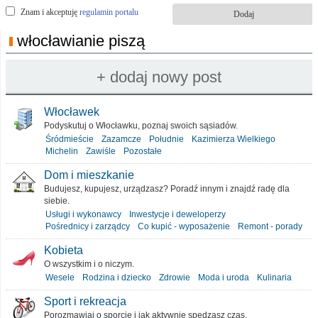
Znam i akceptuję
regulamin portalu
włocławianie piszą
Włocławek
Podyskutuj o Włocławku, poznaj swoich sąsiadów.
Śródmieście
Zazamcze
Południe
Kazimierza Wielkiego
Michelin
Zawiśle
Pozostałe
Dom i mieszkanie
Budujesz, kupujesz, urządzasz? Poradź innym i znajdź radę dla
siebie.
Usługi i wykonawcy
Inwestycje i deweloperzy
Pośrednicy i zarządcy
Co kupić - wyposażenie
Remont - porady
Kobieta
O wszystkim i o niczym.
Wesele
Rodzina i dziecko
Zdrowie
Moda i uroda
Kulinaria
Sport i rekreacja
Porozmawiaj o sporcie i jak aktywnie spędzasz czas.