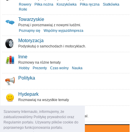
Rowery
Piłka nożna
Koszykówka
Piłka ręczna
Siatkówka
Rolki
Towarzyskie
Poznaj i porozmawiaj z nowymi ludźmi.
Poznajmy się
Wspólny wyjazd/impreza
Motoryzacja
Podyskutuj o samochodach i motocyklach.
Inne
Rozmowy na różne tematy
Hobby
Prezenty
Czas wolny
Nauka
Polityka
Hydepark
Rozmawiaj na wszystkie tematy
O portalu
Szanowny Internauto, informujemy, że
Podziel się pomysłami, które ulepszą portal.
zaktualizowaliśmy Politykę prywatności oraz
Regulamin portalu. Używamy plików cookie do
poprawnego funkcjonowania portalu.
Najczęściej komentowane (7 dni)