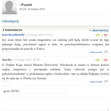
~Powód
23:10, 12 lutego 2013
Udostępnij
2 komentarze
+ skomentuj
marekradomski
• 12 lutego 2013, 23:52
1
0
być może dzieci lub wnuki emigrantów coś zmienią jeśli będą chcieli wracać do tego
pięknego kraju, powinieneś zagrać w lotto, bo prawdopodobieństwo wygranej jest
proporcjonalne do prawdy w Polsce..
ID:50250
odpowiedz
Stacha
• 13 lutego 2013, 09:50
3
1
O Dzikim Kraju mówił Minister Drzewiecki. Włocławek to miasto w którym kolesie
rządzą ,znajomości i powiązania rodzinne. Szary człowiek przegra już w
policji/dochodzenie/ w prokuraturze,sądzie włocławskim.- tam są układy.Najlepiej zwrócić
się do sądu np. w Płocku czy Toruniu.
ID:50257
odpowiedz