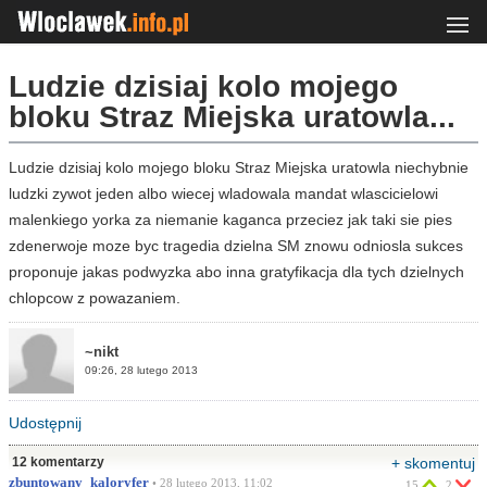
Ludzie dzisiaj kolo mojego
bloku Straz Miejska uratowla...
Ludzie dzisiaj kolo mojego bloku Straz Miejska uratowla niechybnie
ludzki zywot jeden albo wiecej wladowala mandat wlascicielowi
malenkiego yorka za niemanie kaganca przeciez jak taki sie pies
zdenerwoje moze byc tragedia dzielna SM znowu odniosla sukces
proponuje jakas podwyzka abo inna gratyfikacja dla tych dzielnych
chlopcow z powazaniem.
~nikt
09:26, 28 lutego 2013
Udostępnij
12 komentarzy
+ skomentuj
zbuntowany_kaloryfer
• 28 lutego 2013, 11:02
15
2