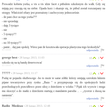
Prowadzi kobieta yorka, a vis a vis idzie facet z pitbulem szkolonym do walk. Gdy się
mijają psy rzucają się na siebie. Opada kurz i okazuje się, że pitbul został rozszarpany na
strzępy. Właściciel ofiary jest przerażony i zachwycony jednocześnie.
- ile pani chce za tego yorka???
- nie sprzedaję
- daję 3 tysiące
- nie
- 5 tysięcy!!!
- nie
- no 10 tysięcy!!!
- panie... daj pan spokój. Wiesz pan ile kosztowała operacja plastyczna tego krokodyla?
ID:50698
odpowiedz
george best
• 28 lutego 2013, 11:03
10
3
szkoda się na tą bandę denerwować
ID:50699
odpowiedz
?????
• 28 lutego 2013, 11:17
12
4
Podaj nr pojazdu służbowego -bo to może te same zółtki którzy omijają szerokim łukiem
pijane towarzystwo przy rynku ,,Baza '' a przypiepszaja się do spokojnych ludzi
przechodzących prawidłowo przez ulicę z dzieckiem w wózku ? Pijak ich wyzwie i moga
mu skoczyć a do matki z dzieckiem startują z mandatem parodia ... - ,,rycerze z duszą na
ramieniu''.
ID:50701
odpowiedz
Radio_Moskwa
• 28 lutego 2013, 12:48
13
5