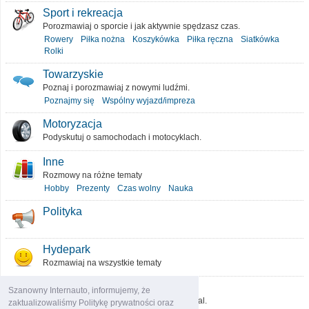
Sport i rekreacja
Porozmawiaj o sporcie i jak aktywnie spędzasz czas.
Rowery
Piłka nożna
Koszykówka
Piłka ręczna
Siatkówka
Rolki
Towarzyskie
Poznaj i porozmawiaj z nowymi ludźmi.
Poznajmy się
Wspólny wyjazd/impreza
Motoryzacja
Podyskutuj o samochodach i motocyklach.
Inne
Rozmowy na różne tematy
Hobby
Prezenty
Czas wolny
Nauka
Polityka
Hydepark
Rozmawiaj na wszystkie tematy
O portalu
Szanowny Internauto, informujemy, że
Podziel się pomysłami, które ulepszą portal.
zaktualizowaliśmy Politykę prywatności oraz