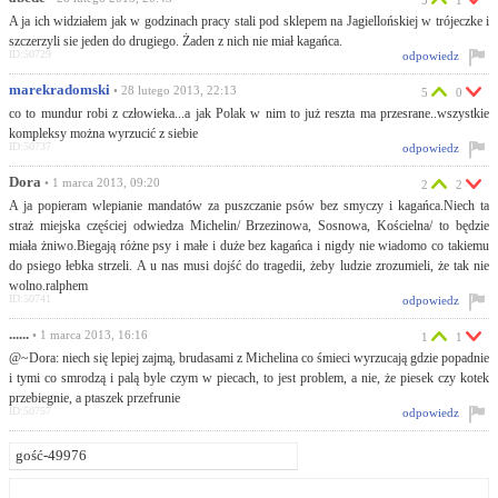
5
1
A ja ich widziałem jak w godzinach pracy stali pod sklepem na Jagiellońskiej w trójeczke i
szczerzyli sie jeden do drugiego. Żaden z nich nie miał kagańca.
ID:50729
odpowiedz
marekradomski
• 28 lutego 2013, 22:13
5
0
co to mundur robi z człowieka...a jak Polak w nim to już reszta ma przesrane..wszystkie
kompleksy można wyrzucić z siebie
ID:50737
odpowiedz
Dora
• 1 marca 2013, 09:20
2
2
A ja popieram wlepianie mandatów za puszczanie psów bez smyczy i kagańca.Niech ta
straż miejska częściej odwiedza Michelin/ Brzezinowa, Sosnowa, Kościelna/ to będzie
miała żniwo.Biegają różne psy i małe i duże bez kagańca i nigdy nie wiadomo co takiemu
do psiego łebka strzeli. A u nas musi dojść do tragedii, żeby ludzie zrozumieli, że tak nie
wolno.ralphem
ID:50741
odpowiedz
......
• 1 marca 2013, 16:16
1
1
@~Dora: niech się lepiej zajmą, brudasami z Michelina co śmieci wyrzucają gdzie popadnie
i tymi co smrodzą i palą byle czym w piecach, to jest problem, a nie, że piesek czy kotek
przebiegnie, a ptaszek przefrunie
ID:50757
odpowiedz