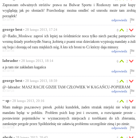
Zapraszam odważnych stróżów prawa na Bulwar Sportu i Rozkoszy tam psie kupy
wyglądają jak po słoniach! Przechodząc można omdleć od smrodu może tam zrobią
porządek!
ID:50704
odpowiedz
george best
• 28 lutego 2013, 17:24
8
2
@~Radio_Moskwa: zaproś ich lepiej na śródmieście noca tylko niech paczkę pampersów
wezmą dziady przebrzydłe.Starcą ,kobietą z psami oraz dzieciakom wypisują mandaty a żuli
się boja i dostają od razu miękkich nóg.A kto ich broni to Ci którzy daja minusy.
ID:50716
odpowiedz
labrador
• 28 lutego 2013, 18:14
6
2
a ja tam nie zakładam kagańca
ID:50718
odpowiedz
george best
• 28 lutego 2013, 18:59
5
1
@~labrador: MASZ RACJE GDZIE TAM CZŁOWIEK W KAGAŃCU-POPIERAM
ID:50723
odpowiedz
~ sp
• 28 lutego 2013, 20:16
4
0
Mam małego psa,rasowy piesek ,polski kundelek, żaden strażak miejski nie wlepi mi
mandatu będąc w pobliżu. Problem psich kup jest i owszem, a rozwiązanie proste -
postawienie pojemników w wyznaczonych miejscach z torebkami do ich zbierania,
zamknięte pergole przez Spółdzielnię nie załatwią problemu szczególnie zimą i po zimie.
ID:50728
odpowiedz
abcde
• 28 lutego 2013, 20:43