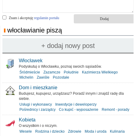
Znam i akceptuję
regulamin portalu
włocławianie piszą
Włocławek
Podyskutuj o Włocławku, poznaj swoich sąsiadów.
Śródmieście
Zazamcze
Południe
Kazimierza Wielkiego
Michelin
Zawiśle
Pozostałe
Dom i mieszkanie
Budujesz, kupujesz, urządzasz? Poradź innym i znajdź radę dla
siebie.
Usługi i wykonawcy
Inwestycje i deweloperzy
Pośrednicy i zarządcy
Co kupić - wyposażenie
Remont - porady
Kobieta
O wszystkim i o niczym.
Wesele
Rodzina i dziecko
Zdrowie
Moda i uroda
Kulinaria