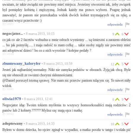
uważam, że takie związki nie powinny mieć miejsca. Jesteśmy stworzeni tak, żeby związek
był pomiędzy kobietą i mężczyzną. Jednak każdy ma prawo wyboru. Pragnę jednak
zauważyć, że panom nie przeszkadza widok dwóch kobiet trzymających się za rękę, a
czasami wręcz przeciwnie :)
ID:50939
odpowiedz
negocjator...
• 8 marca 2013, 10:15
9
6
co jak co ale 2 facetów wzbudza u mnie odruch wymiotny ... są śmieszni a zarazem obleśni
... bo jak pomyślę..... i maja radość to mam cofkę ... takie osoby nigdy nie powinny mieć
ani adoptować dzieci ! bo co z nich wyrośnie ? kolejne pedały ?
ID:50940
odpowiedz
zbuntowany_kaloryfer
• 8 marca 2013, 10:59
12
5
Jesteś jak najbardziej normalny. Nikt nie zamyka pedziów w obozach. Żyją jak chcą. Byle
się nie obnosili ze swoimi chorymi skłonnościami.
@Daniel poruszył istotną sprawę. Nie mam nic przeciw paniom tulącym się. To nawet miły
widok.
ID:50941
odpowiedz
oliwia1979
• 8 marca 2013, 12:41
6
9
Negocjator idąc Twoim tokiem myślenia to wszyscy homoseksualiści mają rodziców: 2
panów lub 2 kobiety.?????? Mylisz się: mają ojca i matkę.
ID:50942
odpowiedz
adoptowany
• 8 marca 2013, 14:33
10
5
Byłem w domu dziecka, bo ojciec zginął w wypadku, a matka poszła w tango i wolała pić