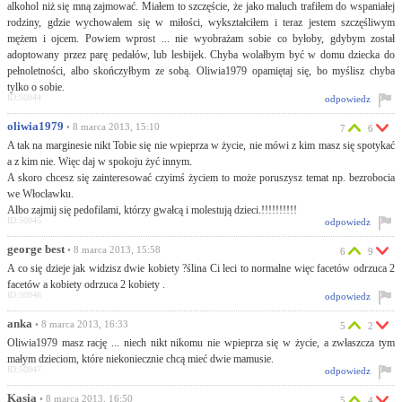
alkohol niż się mną zajmować. Miałem to szczęście, że jako maluch trafiłem do wspaniałej
rodziny, gdzie wychowałem się w miłości, wykształciłem i teraz jestem szczęśliwym
mężem i ojcem. Powiem wprost ... nie wyobrażam sobie co byłoby, gdybym został
adoptowany przez parę pedałów, lub lesbijek. Chyba wolałbym być w domu dziecka do
pełnoletności, albo skończyłbym ze sobą. Oliwia1979 opamiętaj się, bo myślisz chyba
tylko o sobie.
ID:50944
odpowiedz
oliwia1979
• 8 marca 2013, 15:10
7
6
A tak na marginesie nikt Tobie się nie wpieprza w życie, nie mówi z kim masz się spotykać
a z kim nie. Więc daj w spokoju żyć innym.
A skoro chcesz się zainteresować czyimś życiem to może poruszysz temat np. bezrobocia
we Włocławku.
Albo zajmij się pedofilami, którzy gwałcą i molestują dzieci.!!!!!!!!!!
ID:50945
odpowiedz
george best
• 8 marca 2013, 15:58
6
9
A co się dzieje jak widzisz dwie kobiety ?ślina Ci leci to normalne więc facetów odrzuca 2
facetów a kobiety odrzuca 2 kobiety .
ID:50946
odpowiedz
anka
• 8 marca 2013, 16:33
5
2
Oliwia1979 masz rację ... niech nikt nikomu nie wpieprza się w życie, a zwłaszcza tym
małym dzieciom, które niekoniecznie chcą mieć dwie mamusie.
ID:50947
odpowiedz
Kasia
• 8 marca 2013, 16:50
5
4