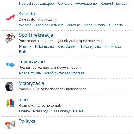
Pośrednicy i zarządcy
Co kupić - wyposażenie
Remont - porady
Kobieta
O wszystkim i o niczym.
Wesele
Rodzina i dziecko
Zdrowie
Moda i uroda
Kulinaria
Sport i rekreacja
Porozmawiaj o sporcie i jak aktywnie spędzasz czas.
Rowery
Piłka nożna
Koszykówka
Piłka ręczna
Siatkówka
Rolki
Towarzyskie
Poznaj i porozmawiaj z nowymi ludźmi.
Poznajmy się
Wspólny wyjazd/impreza
Motoryzacja
Podyskutuj o samochodach i motocyklach.
Inne
Rozmowy na różne tematy
Hobby
Prezenty
Czas wolny
Nauka
Polityka