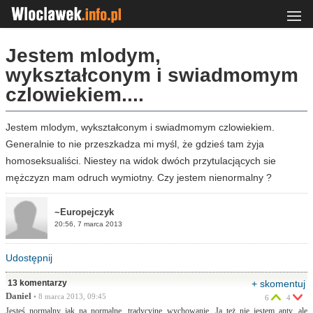
Jestem mlodym,
wykształconym i swiadmomym
czlowiekiem....
Jestem mlodym, wykształconym i swiadmomym czlowiekiem.
Generalnie to nie przeszkadza mi myśl, że gdzieś tam żyja
homoseksualiści. Niestey na widok dwóch przytulacjących sie
mężczyzn mam odruch wymiotny. Czy jestem nienormalny ?
~Europejczyk
20:56, 7 marca 2013
Udostępnij
13 komentarzy
+ skomentuj
Daniel
• 8 marca 2013, 09:45
6
4
Jesteś normalny jak na normalne, tradycyjne wychowanie. Ja też nie jestem anty, ale