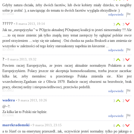
Gdyby natura chciała, żeby dwóch facetów, lub dwie kobiety miały dziecko, to mogliby
sobie je zrobić :), a nawiązując do tematu to dwóch facetów wygląda obrzydliwie :)
ID:50948
odpowiedz
?????
• 8 marca 2013, 19:14
3
3
Jak na ,,europejczyka '' w POjęciu aktualnej POtajtanej koalicji to jesteś nienormalny !!! Ale
......to się moze zmienic jak tylko znajdą inny temat zastepczy by ogłupiać polskie owce
przed strzyżeniem ....więc się nie załamuj . Oni chodza na pasku Brukseli a tam zmienia sie
wszystko w zależności od tego który starozakonny napełnia im kieszenie ...
ID:50950
odpowiedz
?
• 8 marca 2013, 19:32
7
3
Powiem raczej Europejczyku, ze jestes raczej aktualnie normalnym Polakiem a nie
Europejczykiem. Polacy jeszcze nie akceptuja homoseksualizmu, trzeba jeszcze zaczekac
kilka lat, zeby mentalosc u przecietnego Polaka zmienila sie.. Kler jest
wszechobecny.Zgadzam sie z Oliwia 1979. Badzcie raczej oburzeni na bezrobocie, brak
pracy, obecnej nedzy i niesprawiedliwosci, przeciwko pedofili.
ID:50952
odpowiedz
wadera
• 9 marca 2013, 10:26
3
2
@~?:
Za kilka lat to Polski nie będzie.
ID:50966
odpowiedz
marekradomski
• 9 marca 2013, 23:15
0
0
a to Józef co na emeryturę przeszedł...tak, oczywiście jesteś normalny. tylko po jakiego o