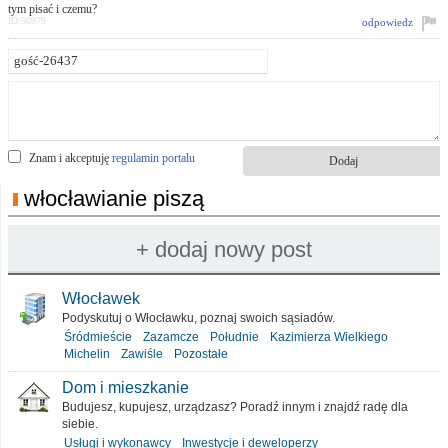
tym pisać i czemu?
ID:50979
odpowiedz
Znam i akceptuję
regulamin portalu
włocławianie piszą
Włocławek
Podyskutuj o Włocławku, poznaj swoich sąsiadów.
Śródmieście
Zazamcze
Południe
Kazimierza Wielkiego
Michelin
Zawiśle
Pozostałe
Dom i mieszkanie
Budujesz, kupujesz, urządzasz? Poradź innym i znajdź radę dla
siebie.
Usługi i wykonawcy
Inwestycje i deweloperzy