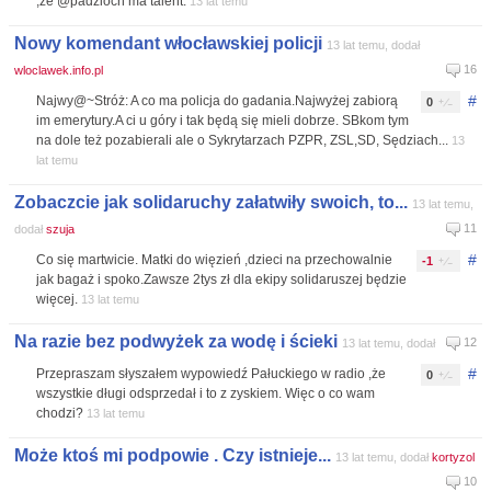
,że @padzioch ma talent.
13 lat temu
Nowy komendant włocławskiej policji
13 lat temu, dodał
16
wloclawek.info.pl
#
Najwy@~Stróż: A co ma policja do gadania.Najwyżej zabiorą
0
im emerytury.A ci u góry i tak będą się mieli dobrze. SBkom tym
na dole też pozabierali ale o Sykrytarzach PZPR, ZSL,SD, Sędziach...
13
lat temu
Zobaczcie jak solidaruchy załatwiły swoich, to...
13 lat temu,
11
dodał
szuja
#
Co się martwicie. Matki do więzień ,dzieci na przechowalnie
-1
jak bagaż i spoko.Zawsze 2tys zł dla ekipy solidaruszej będzie
więcej.
13 lat temu
Na razie bez podwyżek za wodę i ścieki
12
13 lat temu, dodał
#
Przepraszam słyszałem wypowiedź Pałuckiego w radio ,że
0
wszystkie długi odsprzedał i to z zyskiem. Więc o co wam
chodzi?
13 lat temu
Może ktoś mi podpowie . Czy istnieje...
13 lat temu, dodał
kortyzol
10