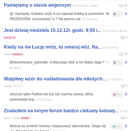
Pamiętamy o stanie wojennym
15
13 lat temu, dodał
#
@~Samanta: Kobieto myśl. A co napisali traktuj w przenośni. W
0
PRZENOŚNI- zrozumiała? a ? Na pewno nie.
13 lat temu
Jest dzisiaj niedziela 15.12.12r. godz. 9;50 i...
13 lat temu, dodał
3
kortyzol
Kiedy na św Łucję mróz, to smaruj wóz. Na...
13 lat temu,
14
dodał
wadera
#
@zbuntowany_kaloryfer: A dlaczego słoń a nie Baba Jaga ?
13
0
lat temu
Wątpliwy wzór do naśladowania dla młodych...
13 lat temu,
5
dodał ~?????
#
Jeszcze tylko Palikot nie boi się czarnej zarazy ,która
-3
opanowała kraj.
13 lat temu
Znalazłem na innym forum bardzo ciekawy ludowy...
13 lat
2
temu, dodał
amityr
#
Można by zmienić imiona i dopasować stanowiska. Zdaje się
+2