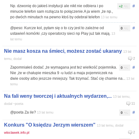
#
Np. dzwonię do jakieś instytucji ale nikt nie odbiera i po
+2
minucie telefon sam rozłącza to połączenie.A ja wiem ,że np.,
po dwóch minutach na pewno ktoś by odebrał telefon
13 lat temu
#
@peso: Kurcze kol, pytam się o to czy jest to zależne od
0
ustawień komórki ,czy operatorzy sieci np Play już tak mają.
13
lat temu
Nie masz kosza na śmieci, możesz zostać ukarany
13 lat
2
temu, dodał
#
Zapomniałeś dodać ,że wymagana jest też wielkość pojemnika.
0
Nie ,że w chałupie mieszka 9 -u ludzi a maja pojemniczek na
dwie osoby albo jeszcze mniejszy. Tak trzymać. Stać cię chamie na...
13 lat
temu
Na fali weny tworczej i aktualnych wydarzen,...
13 lat temu,
11
dodał ~poeta
#
@poeta Za ile?
13 lat temu
0
Konkurs "O księdzu Jerzym wierszem"
13 lat temu, dodał
2
wloclawek.info.pl