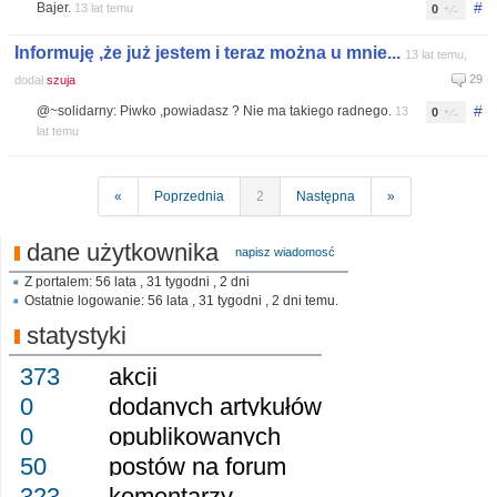
#
Bajer.
13 lat temu
0
Informuję ,że już jestem i teraz można u mnie...
13 lat temu,
29
dodał
szuja
#
@~solidarny: Piwko ,powiadasz ? Nie ma takiego radnego.
13
0
lat temu
«
Poprzednia
2
Następna
»
dane użytkownika
napisz wiadomosć
Z portalem: 56 lata , 31 tygodni , 2 dni
Ostatnie logowanie: 56 lata , 31 tygodni , 2 dni temu.
statystyki
373
akcji
0
dodanych artykułów
0
opublikowanych
50
postów na forum
323
komentarzy