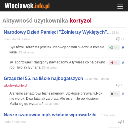
Aktywność użytkownika
kortyzol
Narodowy Dzień Pamięci "Żołnierzy Wyklętych"...
13 lat
14
temu, dodał ~Oliwia
#
Byli różni. Teraz też jest tak. Ideowcy dostali piłeczki a kolesie
+2
kasę.
13 lat temu
#
@~sportowiec: Następny nawiedzony. A ty wiesz co na pewno
-4
robi Twoja? Buhaha
13 lat temu
Grządziel 55. na liście najbogatszych
13 lat temu, dodał
13
wloclawek.info.pl
#
Ale temu senatorowi biznesmenowi Stokłosie przywalili.Rok
0
nie wyrok. Dwa lata jak za brata. Ale osiem ,to po kłosiem.
Mafia się go wyparła?
13 lat temu
Nasze szanowne mpk właśnie wprowadziło...
13 lat temu,
2
dodał ~ktosssss