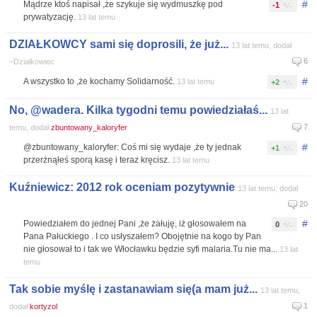
#
Mądrze ktoś napisał ,że szykuje się wydmuszkę pod
-1
prywatyzację.
13 lat temu
DZIAŁKOWCY sami się doprosili, że już...
13 lat temu, dodał
6
~Działkowiec
#
A wszystko to ,że kochamy Solidarność.
13 lat temu
+2
No, @wadera. Kilka tygodni temu powiedziałaś...
13 lat
7
temu, dodał
zbuntowany_kaloryfer
#
@zbuntowany_kaloryfer: Coś mi się wydaje ,że ty jednak
+1
przerżnąłeś sporą kasę i teraz kręcisz.
13 lat temu
Kuźniewicz: 2012 rok oceniam pozytywnie
13 lat temu, dodał
20
#
Powiedziałem do jednej Pani ,że żałuję, iż głosowałem na
0
Pana Pałuckiego . I co usłyszałem? Obojętnie na kogo by Pan
nie głosował to i tak we Włocławku będzie syfi malaria.Tu nie ma...
13 lat
temu
Tak sobie myślę i zastanawiam się(a mam już...
13 lat temu,
1
dodał
kortyzol