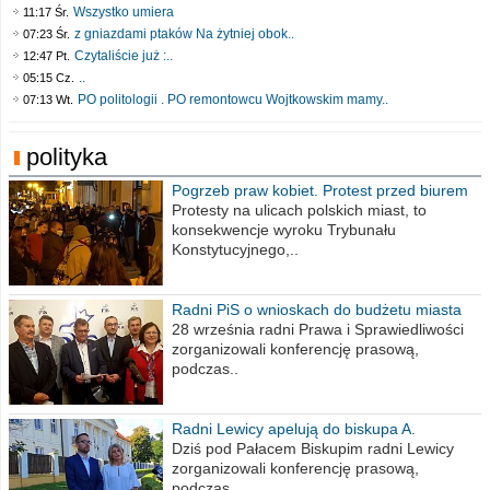
Wszystko umiera
11:17 Śr.
z gniazdami ptaków Na żytniej obok..
07:23 Śr.
Czytaliście już :..
12:47 Pt.
..
05:15 Cz.
PO politologii . PO remontowcu Wojtkowskim mamy..
07:13 Wt.
polityka
Pogrzeb praw kobiet. Protest przed biurem
poselskim PiS
Protesty na ulicach polskich miast, to
konsekwencje wyroku Trybunału
Konstytucyjnego,..
Radni PiS o wnioskach do budżetu miasta
na 2021 rok
28 września radni Prawa i Sprawiedliwości
zorganizowali konferencję prasową,
podczas..
Radni Lewicy apelują do biskupa A.
Wiesława Meringa
Dziś pod Pałacem Biskupim radni Lewicy
zorganizowali konferencję prasową,
podczas..