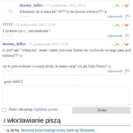
dzonny_killer
• 25 października 2012, 20:25
1
1
@kortyzol: ile ty masz lat? 10??? ty mu jeszcze wierzysz??? :p
odpowiedz
ID:44950
?????
• 25 października 2012, 21:08
1
1
Z zyskiem czy z ...mieszkańcami ?
odpowiedz
ID:44959
dzonny_killer
• 27 października 2012, 15:33
1
1
co jest? taki "wdzięczny" temat i żaden czerwony klakier nie wychwala swojego pana pod
niebiosa??? :p
czy to potwierdzenie z waszej strony, że mamy rację? coś jak Sejm Niemy? :p
odpowiedz
ID:45037
Znam i akceptuję
regulamin portalu
włocławianie piszą
Wczoraj przechodząc przez park na Słodowie..
11:38 Nd.