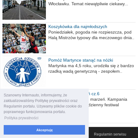
Włocławku. Temat niewątpliwie ciekawy...
Koszykówka dla najmłodszych
Poniedziałek, pogoda nie rozpieszcza, pod
Halą Mistrzów typowy dla meczowego dnia..
Pomóż Martynce stanąć na nóżki
Martynka ma 4,5 roku, urodziła się z bardzo
rzadką wadą genetyczną - zespołem..
Polska moich marzeń cz.6
Szanowny Internauto, informujemy, że
Nadszedł kres moich marzeń. Kampania
zaktualizowaliśmy Politykę prywatności oraz
wyborcza czyli niecodzienny festiwal
Regulamin portalu. Używamy plików cookie do
obietnic,..
poprawnego funkcjonowania portalu.
Polityka prywatności
Akceptuję
© 2007-2026 Włocławski Portal informacyjny
Regulamin serwisu