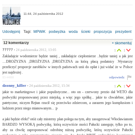
11:44, 24 października 2012
Udostępnij
Tagi:
MPWiK
podwyżka
woda
ścieki
propozycja
prezydent
12 komentarzy
+ skomentuj
?????
• 24 października 2012, 13:05
1
1
Zakladajcie wodomierze będzie taniej , zakładajcie ciepłomierze ..będzie taniej a jak jest
....DROŻYZNA ,DROŻYZNA ,DROŻYZNA za którą płacą podatnicy .Wystarczy
przeliczyć proporcje zarobków w innych państwach unii do opłat i już widać że w Polsce
jest najdrożej .
odpowiedz
ID:44888
dzonny_killer
• 24 października 2012, 15:34
1
1
jakie to marketingowe i jakie populistyczne... oto on - czerwony prezio dał WETO dla
podwyżki proponowanej przez miejską, a więc jego spółkę... jakie to chwalebne, jakie
patetyczne, niczym Rejtan rzucił się przeciwko zdziercom, a zarazem jego kumplusiom i
ludziom przez niego mianowanym... :p
a jaki będzie efekt? otóż cały misterny plan polega na tym, aby zasugerować Włocławianom
BARDZO WYSOKĄ podwyżkę, którą oczywiście mości Pałucki zaneguje, tylko po to,
aby za chwilę zaproponować odrobinę niższą podwyżkę, którą oczywiście Pałucki