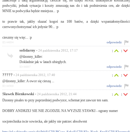
zaakcetuje z taką argumentacją: cieszcie się, bo dzięki MNIE uniknęliście kosmicznej
podwyżki, jednak sytuacja i koszty zmuszają nas do i tak podniesienia cen, ale dzięki
MNIE ta podwyżka będzie mniejsza... :p
to prawie tak, jakby skazać kogoś na 100 batów, a dzięki wspaniałomyślności
czerwonychotrzymać ich jedynie 90... :p
cieszmy się więc... :p
odpowiedz
ID:44894
solidarny
• 24 października 2012, 17:17
1
1
@dzonny_killer:
Dokładnie jak w latach ubiegłych.
odpowiedz
ID:44897
?????
• 24 października 2012, 17:40
1
1
@dzonny_killer: A owce się cieszą ...
odpowiedz
ID:44900
Sławek Bienkowski
• 24 października 2012, 21:44
1
1
Dzonny pisales to przy poprzedniej podwyzce, schemat jest zawsze ten sam.
DOBRY ANDRZEJ SIE NIE ZGODZIL NA WYZSZE STAWKI - ograny numer
socjotechnika iscie sowiecka, ale jakby nie patrzec absolwent
http://pl.wikipedia.org/wiki/Wy%C5%BCsza_Szko%C5%82a_Nauk_Spo%C5%82ecznyc