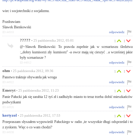
wiec i socjotechniki z socjalizmu.
Pozdrawiam
Slawek Bienkowski
odpowiedz
ID:44910
?????
• 25 października 2012, 05:01
1
1
@~Sławek Bienkowski: To prawda zupelnie jak w scenariuszu śledztwa
:,,dobry kumisorzi zły kumisorz'' -a owce mają się cieszyć ..a wcześniej jakie
były scenariusze ?
odpowiedz
ID:44912
ohm
• 25 października 2012, 09:36
1
1
Panstwo traktuje obywatela jak wroga
odpowiedz
ID:44922
Emeryt
• 25 października 2012, 11:23
1
1
Panie Pałucki jak się zarabia 12 tyś zł i zadłużyło miasto to teraz trzeba dobić mieszkańców
podwyżkami
odpowiedz
ID:44926
kortyzol
• 25 października 2012, 17:53
1
1
Przepraszam słyszałem wypowiedź Pałuckiego w radio ,że wszystkie długi odsprzedał i to
z zyskiem. Więc o co wam chodzi?
odpowiedz
ID:44938