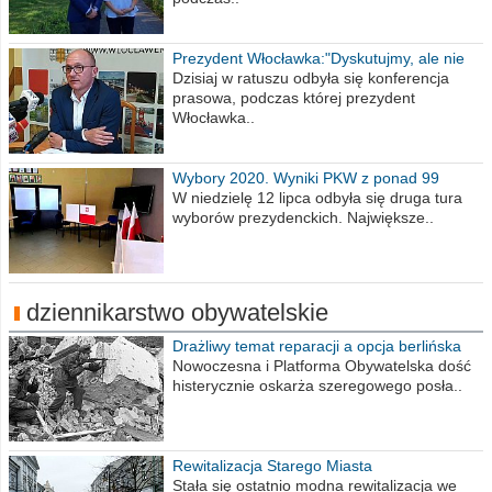
Prezydent Włocławka:"Dyskutujmy, ale nie
obrażajmy się”
Dzisiaj w ratuszu odbyła się konferencja
prasowa, podczas której prezydent
Włocławka..
Wybory 2020. Wyniki PKW z ponad 99
procent obwodów
W niedzielę 12 lipca odbyła się druga tura
wyborów prezydenckich. Największe..
dziennikarstwo obywatelskie
Drażliwy temat reparacji a opcja berlińska
Nowoczesna i Platforma Obywatelska dość
histerycznie oskarża szeregowego posła..
Rewitalizacja Starego Miasta
Stała się ostatnio modna rewitalizacja we