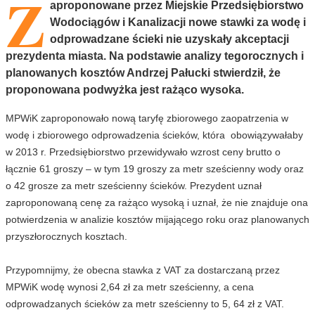
Z
aproponowane przez Miejskie Przedsiębiorstwo
Wodociągów i Kanalizacji nowe stawki za wodę i
odprowadzane ścieki nie uzyskały akceptacji
prezydenta miasta. Na podstawie analizy tegorocznych i
planowanych kosztów Andrzej Pałucki stwierdził, że
proponowana podwyżka jest rażąco wysoka.
MPWiK zaproponowało nową taryfę zbiorowego zaopatrzenia w
wodę i zbiorowego odprowadzenia ścieków, która obowiązywałaby
w 2013 r. Przedsiębiorstwo przewidywało wzrost ceny brutto o
łącznie 61 groszy – w tym 19 groszy za metr sześcienny wody oraz
o 42 grosze za metr sześcienny ścieków. Prezydent uznał
zaproponowaną cenę za rażąco wysoką i uznał, że nie znajduje ona
potwierdzenia w analizie kosztów mijającego roku oraz planowanych
przyszłorocznych kosztach.
Przypomnijmy, że obecna stawka z VAT za dostarczaną przez
MPWiK wodę wynosi 2,64 zł za metr sześcienny, a cena
odprowadzanych ścieków za metr sześcienny to 5, 64 zł z VAT.