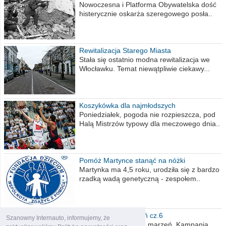
Nowoczesna i Platforma Obywatelska dość
histerycznie oskarża szeregowego posła..
Rewitalizacja Starego Miasta
Stała się ostatnio modna rewitalizacja we
Włocławku. Temat niewątpliwie ciekawy...
Koszykówka dla najmłodszych
Poniedziałek, pogoda nie rozpieszcza, pod
Halą Mistrzów typowy dla meczowego dnia..
Pomóż Martynce stanąć na nóżki
Martynka ma 4,5 roku, urodziła się z bardzo
rzadką wadą genetyczną - zespołem..
Polska moich marzeń cz.6
Szanowny Internauto, informujemy, że
Nadszedł kres moich marzeń. Kampania