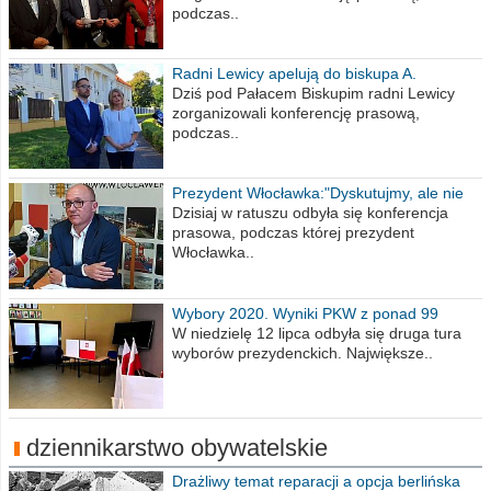
podczas..
Radni Lewicy apelują do biskupa A.
Wiesława Meringa
Dziś pod Pałacem Biskupim radni Lewicy
zorganizowali konferencję prasową,
podczas..
Prezydent Włocławka:"Dyskutujmy, ale nie
obrażajmy się”
Dzisiaj w ratuszu odbyła się konferencja
prasowa, podczas której prezydent
Włocławka..
Wybory 2020. Wyniki PKW z ponad 99
procent obwodów
W niedzielę 12 lipca odbyła się druga tura
wyborów prezydenckich. Największe..
dziennikarstwo obywatelskie
Drażliwy temat reparacji a opcja berlińska