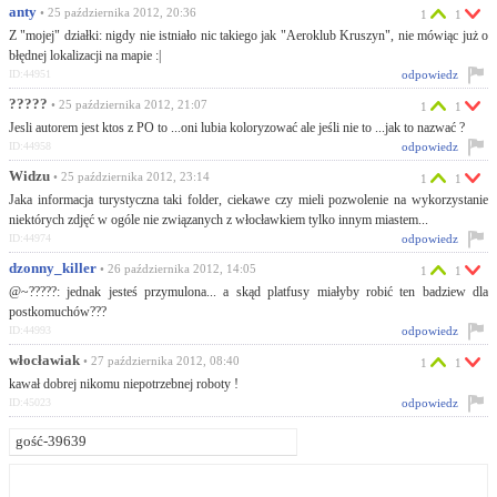
anty
• 25 października 2012, 20:36
1
1
Z "mojej" działki: nigdy nie istniało nic takiego jak "Aeroklub Kruszyn", nie mówiąc już o
błędnej lokalizacji na mapie :|
odpowiedz
ID:44951
?????
• 25 października 2012, 21:07
1
1
Jesli autorem jest ktos z PO to ...oni lubia koloryzować ale jeśli nie to ...jak to nazwać ?
odpowiedz
ID:44958
Widzu
• 25 października 2012, 23:14
1
1
Jaka informacja turystyczna taki folder, ciekawe czy mieli pozwolenie na wykorzystanie
niektórych zdjęć w ogóle nie związanych z włocławkiem tylko innym miastem...
odpowiedz
ID:44974
dzonny_killer
• 26 października 2012, 14:05
1
1
@~?????: jednak jesteś przymulona... a skąd platfusy miałyby robić ten badziew dla
postkomuchów???
odpowiedz
ID:44993
włocławiak
• 27 października 2012, 08:40
1
1
kawał dobrej nikomu niepotrzebnej roboty !
odpowiedz
ID:45023