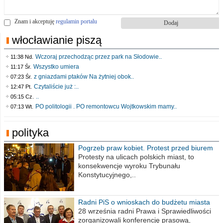
Znam i akceptuję
regulamin portalu
włocławianie piszą
Wczoraj przechodząc przez park na Słodowie..
11:38 Nd.
Wszystko umiera
11:17 Śr.
z gniazdami ptaków Na żytniej obok..
07:23 Śr.
Czytaliście już :..
12:47 Pt.
..
05:15 Cz.
PO politologii . PO remontowcu Wojtkowskim mamy..
07:13 Wt.
polityka
Pogrzeb praw kobiet. Protest przed biurem
poselskim PiS
Protesty na ulicach polskich miast, to
konsekwencje wyroku Trybunału
Konstytucyjnego,..
Radni PiS o wnioskach do budżetu miasta
na 2021 rok
28 września radni Prawa i Sprawiedliwości
zorganizowali konferencję prasową,