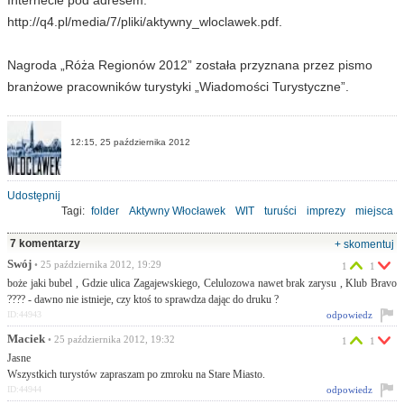
Internecie pod adresem:
http://q4.pl/media/7/pliki/aktywny_wloclawek.pdf.
Nagroda „Róża Regionów 2012” została przyznana przez pismo
branżowe pracowników turystyki „Wiadomości Turystyczne”.
12:15, 25 października 2012
Udostępnij
Tagi:
folder
Aktywny Włocławek
WIT
turuści
imprezy
miejsca
zdjęcia
7 komentarzy
+ skomentuj
Swój
• 25 października 2012, 19:29
1
1
boże jaki bubel , Gdzie ulica Zagajewskiego, Celulozowa nawet brak zarysu , Klub Bravo
???? - dawno nie istnieje, czy ktoś to sprawdza dając do druku ?
odpowiedz
ID:44943
Maciek
• 25 października 2012, 19:32
1
1
Jasne
Wszystkich turystów zapraszam po zmroku na Stare Miasto.
odpowiedz
ID:44944