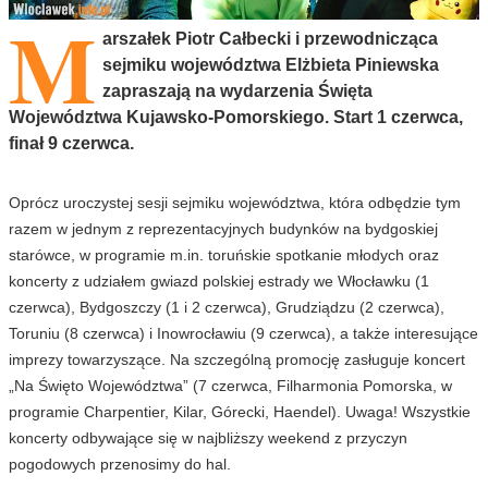
M
arszałek Piotr Całbecki i przewodnicząca
sejmiku województwa Elżbieta Piniewska
zapraszają na wydarzenia Święta
Województwa Kujawsko-Pomorskiego. Start 1 czerwca,
finał 9 czerwca.
Oprócz uroczystej sesji sejmiku województwa, która odbędzie tym
razem w jednym z reprezentacyjnych budynków na bydgoskiej
starówce, w programie m.in. toruńskie spotkanie młodych oraz
koncerty z udziałem gwiazd polskiej estrady we Włocławku (1
czerwca), Bydgoszczy (1 i 2 czerwca), Grudziądzu (2 czerwca),
Toruniu (8 czerwca) i Inowrocławiu (9 czerwca), a także interesujące
imprezy towarzyszące. Na szczególną promocję zasługuje koncert
„Na Święto Województwa” (7 czerwca, Filharmonia Pomorska, w
programie Charpentier, Kilar, Górecki, Haendel). Uwaga! Wszystkie
koncerty odbywające się w najbliższy weekend z przyczyn
pogodowych przenosimy do hal.