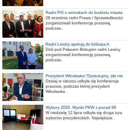
Radni PiS o wnioskach do budżetu miasta
na 2021 rok
28 września radni Prawa i Sprawiedliwości
zorganizowali konferencję prasową,
podczas..
Radni Lewicy apelują do biskupa A.
Wiesława Meringa
Dziś pod Pałacem Biskupim radni Lewicy
zorganizowali konferencję prasową,
podczas..
Prezydent Włocławka:"Dyskutujmy, ale nie
obrażajmy się”
Dzisiaj w ratuszu odbyła się konferencja
prasowa, podczas której prezydent
Włocławka..
Wybory 2020. Wyniki PKW z ponad 99
procent obwodów
W niedzielę 12 lipca odbyła się druga tura
wyborów prezydenckich. Największe..