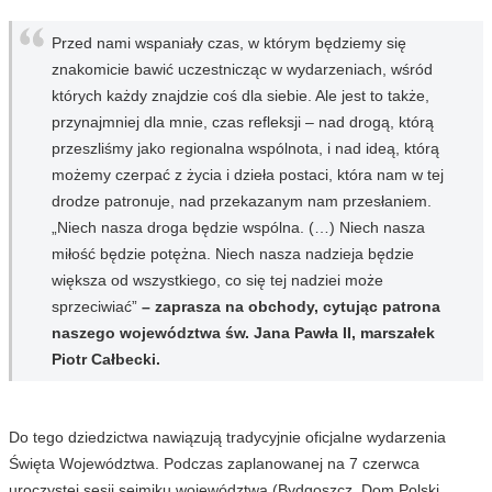
Przed nami wspaniały czas, w którym będziemy się
znakomicie bawić uczestnicząc w wydarzeniach, wśród
których każdy znajdzie coś dla siebie. Ale jest to także,
przynajmniej dla mnie, czas refleksji – nad drogą, którą
przeszliśmy jako regionalna wspólnota, i nad ideą, którą
możemy czerpać z życia i dzieła postaci, która nam w tej
drodze patronuje, nad przekazanym nam przesłaniem.
„Niech nasza droga będzie wspólna. (…) Niech nasza
miłość będzie potężna. Niech nasza nadzieja będzie
większa od wszystkiego, co się tej nadziei może
sprzeciwiać”
– zaprasza na obchody, cytując patrona
naszego województwa św. Jana Pawła II, marszałek
Piotr Całbecki.
Do tego dziedzictwa nawiązują tradycyjnie oficjalne wydarzenia
Święta Województwa. Podczas zaplanowanej na 7 czerwca
uroczystej sesji sejmiku województwa (Bydgoszcz, Dom Polski