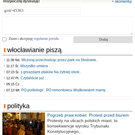
Rozpocznij dyskusję!
+ skomentuj
Znam i akceptuję
regulamin portalu
włocławianie piszą
Wczoraj przechodząc przez park na Słodowie..
11:38 Nd.
Wszystko umiera
11:17 Śr.
z gniazdami ptaków Na żytniej obok..
07:23 Śr.
Czytaliście już :..
12:47 Pt.
..
05:15 Cz.
PO politologii . PO remontowcu Wojtkowskim mamy..
07:13 Wt.
polityka
Pogrzeb praw kobiet. Protest przed biurem
poselskim PiS
Protesty na ulicach polskich miast, to
konsekwencje wyroku Trybunału
Konstytucyjnego,..