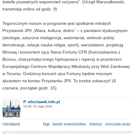
świetle prywatnych wspomnień reżysera”. (Urząd Marszałkowski,
transmisja online od godz. 9)
Tegorocznym novum w programie jest spotkanie młodych
Przystanek JPII „Wiara, kultura, dobro” – z panelami dyskusyjnymi
(ekologia, sztuczna inteligencja, wolontariat, wolność-pokój-
demokracja, relacje nauka-religia, sport), warsztatami, projekcją
filmową i koncertem ojca Stana Fortuny CFR (franciszkanina z
Bronxu, charyzmatycznego hiphopowca i rapera) w przestrzeni
Europejskiego Centrum Współpracy Młodzieży przy Woli Zamkowej
w Toruniu. Godzinny koncert ojca Fortuny będzie mocnym
akcentem na koniec Przystanku JPII. To trzeba zobaczyć! (6
czerwca, początek godz. 15).
P. wloclawek.info.pl
15:38, 31 maja 2024
Udostępnij
Tagi:
święto województwa
imprezy
uroczysta sesja