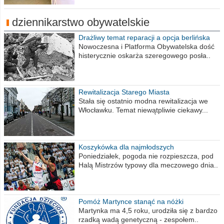
dziennikarstwo obywatelskie
Drażliwy temat reparacji a opcja berlińska
Nowoczesna i Platforma Obywatelska dość
histerycznie oskarża szeregowego posła..
Rewitalizacja Starego Miasta
Stała się ostatnio modna rewitalizacja we
Włocławku. Temat niewątpliwie ciekawy...
Koszykówka dla najmłodszych
Poniedziałek, pogoda nie rozpieszcza, pod
Halą Mistrzów typowy dla meczowego dnia..
Pomóż Martynce stanąć na nóżki
Martynka ma 4,5 roku, urodziła się z bardzo
rzadką wadą genetyczną - zespołem..