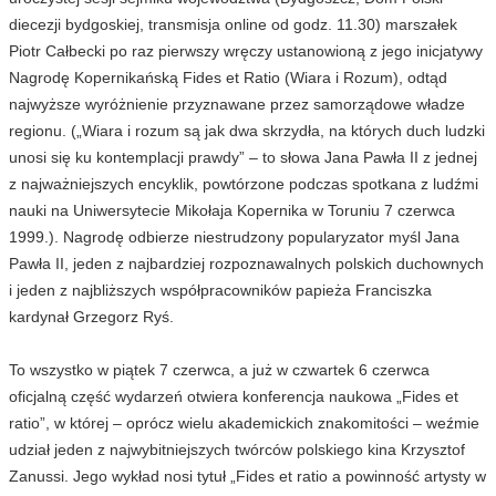
diecezji bydgoskiej, transmisja online od godz. 11.30) marszałek
Piotr Całbecki po raz pierwszy wręczy ustanowioną z jego inicjatywy
Nagrodę Kopernikańską Fides et Ratio (Wiara i Rozum), odtąd
najwyższe wyróżnienie przyznawane przez samorządowe władze
regionu. („Wiara i rozum są jak dwa skrzydła, na których duch ludzki
unosi się ku kontemplacji prawdy” – to słowa Jana Pawła II z jednej
z najważniejszych encyklik, powtórzone podczas spotkana z ludźmi
nauki na Uniwersytecie Mikołaja Kopernika w Toruniu 7 czerwca
1999.). Nagrodę odbierze niestrudzony popularyzator myśl Jana
Pawła II, jeden z najbardziej rozpoznawalnych polskich duchownych
i jeden z najbliższych współpracowników papieża Franciszka
kardynał Grzegorz Ryś.
To wszystko w piątek 7 czerwca, a już w czwartek 6 czerwca
oficjalną część wydarzeń otwiera konferencja naukowa „Fides et
ratio”, w której – oprócz wielu akademickich znakomitości – weźmie
udział jeden z najwybitniejszych twórców polskiego kina Krzysztof
Zanussi. Jego wykład nosi tytuł „Fides et ratio a powinność artysty w