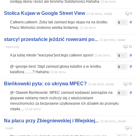
zostają skóra i kości ale bronimy Solidarności.Hahaha
13 lat temu
Stolica Kujaw w Google Street View
9
13 lat temu, dodał
#
Całkiem,całkiem. Żeby tak zamiast tego słupa na na środku
0
Placu Wolności zrobiono wielka fontannę.
13 lat temu
starcy! przestańcie jeździć rowerami po...
13 lat temu, dodał
15
~stareosły
#
A ja lubię młode "warzywa"jest tego całkiem sporo!
13 lat temu
0
#
@~george best: Stąd zamiast głowy kalafior a w środku
0
kalafiora.........? Hahaha
13 lat temu
Bieńkowski pyta: co ukrywa MPEC?
32
13 lat temu, dodał
#
@~Sławek Bieńkowski: MPEC zamiast wydawać pieniądze na
0
głupawe reklamy niech rozliczy się z właścicielami
nieruchomości za bezprawne użytkowanie ich działek do przesyłu
ciepła....
13 lat temu
Na placu przy Zbiegniewskiej i Wiejskiej...
13 lat temu, dodał
1
~malin