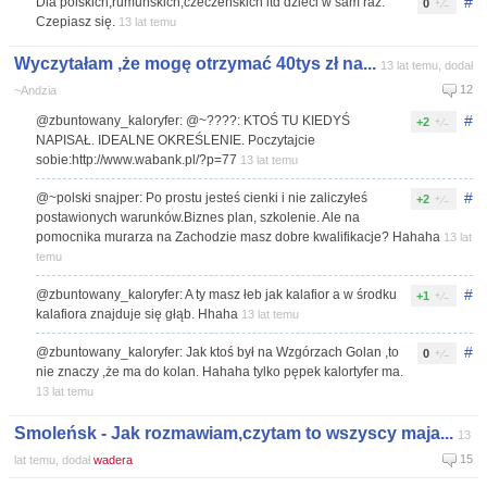
#
Dla polskich,rumuńskich,czeczeńskich itd dzieci w sam raz.
0
Czepiasz się.
13 lat temu
Wyczytałam ,że mogę otrzymać 40tys zł na...
13 lat temu, dodał
12
~Andzia
#
@zbuntowany_kaloryfer: @~????: KTOŚ TU KIEDYŚ
+2
NAPISAŁ. IDEALNE OKREŚLENIE. Poczytajcie
sobie:http://www.wabank.pl/?p=77
13 lat temu
#
@~polski snajper: Po prostu jesteś cienki i nie zaliczyłeś
+2
postawionych warunków.Biznes plan, szkolenie. Ale na
pomocnika murarza na Zachodzie masz dobre kwalifikacje? Hahaha
13 lat
temu
#
@zbuntowany_kaloryfer: A ty masz łeb jak kalafior a w środku
+1
kalafiora znajduje się głąb. Hhaha
13 lat temu
#
@zbuntowany_kaloryfer: Jak ktoś był na Wzgórzach Golan ,to
0
nie znaczy ,że ma do kolan. Hahaha tylko pępek kalortyfer ma.
13 lat temu
Smoleńsk - Jak rozmawiam,czytam to wszyscy maja...
13
15
lat temu, dodał
wadera