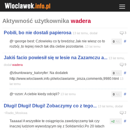
Aktywność użytkownika
wadera
Pobili, bo nie dostali papierosa
3
13 lat temu, dodał
#
@~george best: Człowieku co ty bredzisz.Jak nie wiesz co to
0
rozbój ,to lepiej niech tak dla ciebie pozostanie.
13 lat temu
Jakiś facio powiesił się w lesie na Zazamczu a...
13 lat temu,
9
dodał
wadera
#
@zbuntowany_kaloryfer: Na dodatek
0
http://www.wloclawek.info.pl/wloclawianie_pisza,comments,9980.html
13
lat temu
#
@~ozon: A ciebie kiedy odcięli?
13 lat temu
0
Długi! Długi! Długi! Zobaczymy co z tego...
13 lat temu, dodał
2
~Radio_Moskwa
#
Taaaaa! A wszystkie te osiągnięcia zawdzięczamy tak czy
+2
inaczej ludziom wywodzącym się z Solidarniści.Po 20 latach