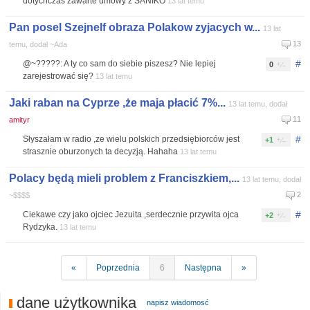
dotychczas zawarte umowy z SANIKO
13 lat temu
Pan posel Szejnelf obraza Polakow zyjacych w...
13 lat
13
temu, dodał ~Ada
#
@~?????: A ty co sam do siebie piszesz? Nie lepiej
0
zarejestrować się?
13 lat temu
Jaki raban na Cyprze ,że maja płacić 7%...
13 lat temu, dodał
11
amityr
#
Słyszałam w radio ,ze wielu polskich przedsiębiorców jest
+1
strasznie oburzonych ta decyzją. Hahaha
13 lat temu
Polacy będą mieli problem z Franciszkiem,...
13 lat temu, dodał
2
~$$$$
#
Ciekawe czy jako ojciec Jezuita ,serdecznie przywita ojca
+2
Rydzyka.
13 lat temu
«
Poprzednia
6
Następna
»
dane użytkownika
napisz wiadomosć