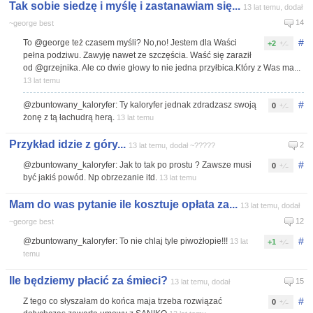
Tak sobie siedzę i myślę i zastanawiam się...
13 lat temu, dodał
14
~george best
#
To @george też czasem myśli? No,no! Jestem dla Waści
+2
pełna podziwu. Zawyję nawet ze szczęścia. Waść się zaraził
od @grzejnika. Ale co dwie głowy to nie jedna przyłbica.Który z Was ma...
13 lat temu
#
@zbuntowany_kaloryfer: Ty kaloryfer jednak zdradzasz swoją
0
żonę z tą łachudrą herą.
13 lat temu
Przykład idzie z góry...
2
13 lat temu, dodał ~?????
#
@zbuntowany_kaloryfer: Jak to tak po prostu ? Zawsze musi
0
być jakiś powód. Np obrzezanie itd.
13 lat temu
Mam do was pytanie ile kosztuje opłata za...
13 lat temu, dodał
12
~george best
#
@zbuntowany_kaloryfer: To nie chlaj tyle piwożłopie!!!
13 lat
+1
temu
Ile będziemy płacić za śmieci?
15
13 lat temu, dodał
#
Z tego co słyszałam do końca maja trzeba rozwiązać
0