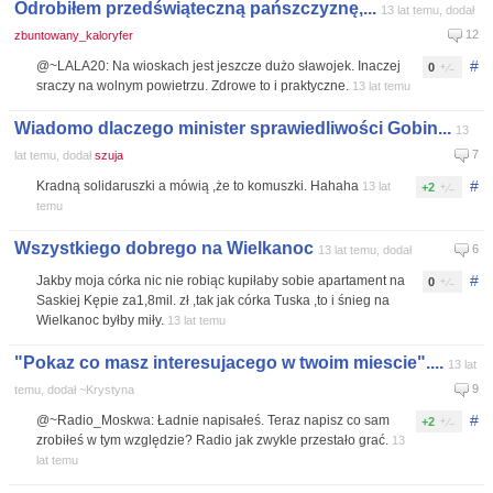
Odrobiłem przedświąteczną pańszczyznę,...
13 lat temu, dodał
12
zbuntowany_kaloryfer
#
@~LALA20: Na wioskach jest jeszcze dużo sławojek. Inaczej
0
sraczy na wolnym powietrzu. Zdrowe to i praktyczne.
13 lat temu
Wiadomo dlaczego minister sprawiedliwości Gobin...
13
7
lat temu, dodał
szuja
#
Kradną solidaruszki a mówią ,że to komuszki. Hahaha
13 lat
+2
temu
Wszystkiego dobrego na Wielkanoc
6
13 lat temu, dodał
#
Jakby moja córka nic nie robiąc kupiłaby sobie apartament na
0
Saskiej Kępie za1,8mil. zł ,tak jak córka Tuska ,to i śnieg na
Wielkanoc byłby miły.
13 lat temu
"Pokaz co masz interesujacego w twoim miescie"....
13 lat
9
temu, dodał ~Krystyna
#
@~Radio_Moskwa: Ładnie napisałeś. Teraz napisz co sam
+2
zrobiłeś w tym względzie? Radio jak zwykle przestało grać.
13
lat temu