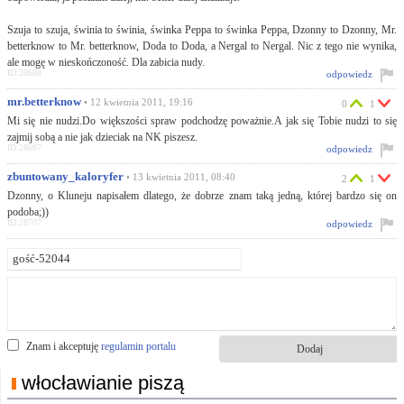
Szuja to szuja, świnia to świnia, świnka Peppa to świnka Peppa, Dzonny to Dzonny, Mr.
betterknow to Mr. betterknow, Doda to Doda, a Nergal to Nergal. Nic z tego nie wynika,
ale mogę w nieskończoność. Dla zabicia nudy.
ID:28688
odpowiedz
mr.betterknow
• 12 kwietnia 2011, 19:16
0
1
Mi się nie nudzi.Do większości spraw podchodzę poważnie.A jak się Tobie nudzi to się
zajmij sobą a nie jak dzieciak na NK piszesz.
ID:28697
odpowiedz
zbuntowany_kaloryfer
• 13 kwietnia 2011, 08:40
2
1
Dzonny, o Kluneju napisałem dlatego, że dobrze znam taką jedną, której bardzo się on
podoba;))
ID:28707
odpowiedz
Znam i akceptuję
regulamin portalu
włocławianie piszą