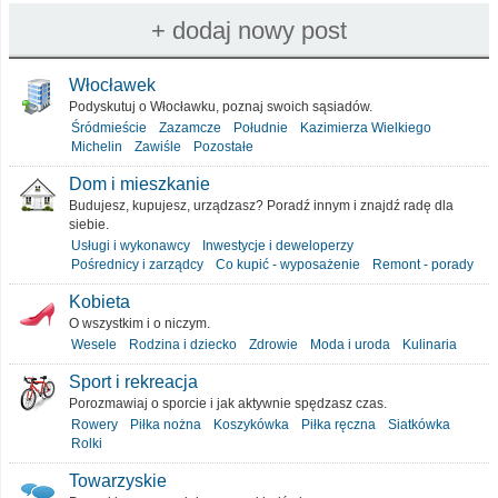
Włocławek
Podyskutuj o Włocławku, poznaj swoich sąsiadów.
Śródmieście
Zazamcze
Południe
Kazimierza Wielkiego
Michelin
Zawiśle
Pozostałe
Dom i mieszkanie
Budujesz, kupujesz, urządzasz? Poradź innym i znajdź radę dla
siebie.
Usługi i wykonawcy
Inwestycje i deweloperzy
Pośrednicy i zarządcy
Co kupić - wyposażenie
Remont - porady
Kobieta
O wszystkim i o niczym.
Wesele
Rodzina i dziecko
Zdrowie
Moda i uroda
Kulinaria
Sport i rekreacja
Porozmawiaj o sporcie i jak aktywnie spędzasz czas.
Rowery
Piłka nożna
Koszykówka
Piłka ręczna
Siatkówka
Rolki
Towarzyskie