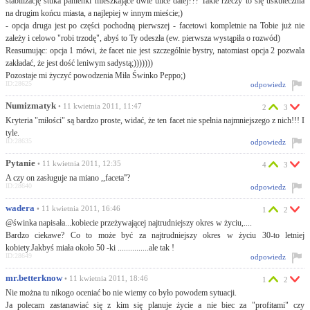
stabilizację stuka panienki mieszkające dwie ulice dalej??? Takie rzeczy to się uskutecznia
na drugim końcu miasta, a najlepiej w innym mieście;)
- opcja druga jest po części pochodną pierwszej - facetowi kompletnie na Tobie już nie
zależy i celowo "robi trzodę", abyś to Ty odeszła (ew. pierwsza wystąpiła o rozwód)
Reasumując: opcja 1 mówi, że facet nie jest szczególnie bystry, natomiast opcja 2 pozwala
zakładać, że jest dość leniwym sadystą;)))))))
Pozostaje mi życzyć powodzenia Miła Świnko Peppo;)
ID:28625
odpowiedz
Numizmatyk
• 11 kwietnia 2011, 11:47
2
3
Kryteria "miłości" są bardzo proste, widać, że ten facet nie spełnia najmniejszego z nich!!! I
tyle.
ID:28635
odpowiedz
Pytanie
• 11 kwietnia 2011, 12:35
4
3
A czy on zasługuje na miano ,,faceta''?
ID:28640
odpowiedz
wadera
• 11 kwietnia 2011, 16:46
1
2
@świnka napisała...kobiecie przeżywającej najtrudniejszy okres w życiu,....
Bardzo ciekawe? Co to może być za najtrudniejszy okres w życiu 30-to letniej
kobiety.Jakbyś miała około 50 -ki ...............ale tak !
ID:28649
odpowiedz
mr.betterknow
• 11 kwietnia 2011, 18:46
1
2
Nie można tu nikogo oceniać bo nie wiemy co było powodem sytuacji.
Ja polecam zastanawiać się z kim się planuje życie a nie biec za "profitami" czy