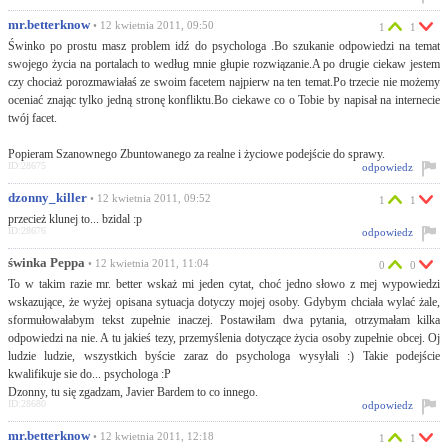
mr.betterknow
• 12 kwietnia 2011, 09:50
1
1
Świnko po prostu masz problem idź do psychologa .Bo szukanie odpowiedzi na temat
swojego życia na portalach to według mnie głupie rozwiązanie.A po drugie ciekaw jestem
czy chociaż porozmawiałaś ze swoim facetem najpierw na ten temat.Po trzecie nie możemy
oceniać znając tylko jedną stronę konfliktu.Bo ciekawe co o Tobie by napisał na internecie
twój facet.
Popieram Szanownego Zbuntowanego za realne i życiowe podejście do sprawy.
ID:28675
odpowiedz
dzonny_killer
• 12 kwietnia 2011, 09:52
1
1
przecież klunej to... bzidal :p
ID:28676
odpowiedz
świnka Peppa
• 12 kwietnia 2011, 11:04
0
0
To w takim razie mr. better wskaż mi jeden cytat, choć jedno słowo z mej wypowiedzi
wskazujące, że wyżej opisana sytuacja dotyczy mojej osoby. Gdybym chciała wylać żale,
sformułowałabym tekst zupełnie inaczej. Postawiłam dwa pytania, otrzymałam kilka
odpowiedzi na nie. A tu jakieś tezy, przemyślenia dotyczące życia osoby zupełnie obcej. Oj
ludzie ludzie, wszystkich byście zaraz do psychologa wysyłali :) Takie podejście
kwalifikuje sie do... psychologa :P
Dzonny, tu się zgadzam, Javier Bardem to co innego.
ID:28680
odpowiedz
mr.betterknow
• 12 kwietnia 2011, 12:18
1
1