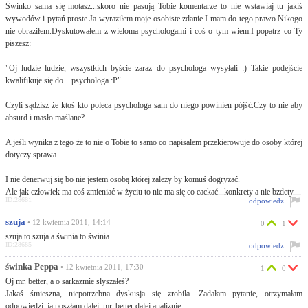
Świnko sama się motasz...skoro nie pasują Tobie komentarze to nie wstawiaj tu jakiś
wywodów i pytań proste.Ja wyraziłem moje osobiste zdanie.I mam do tego prawo.Nikogo
nie obraziłem.Dyskutowałem z wieloma psychologami i coś o tym wiem.I popatrz co Ty
piszesz:
"Oj ludzie ludzie, wszystkich byście zaraz do psychologa wysyłali :) Takie podejście
kwalifikuje się do... psychologa :P"
Czyli sądzisz że ktoś kto poleca psychologa sam do niego powinien pójść.Czy to nie aby
absurd i masło maślane?
A jeśli wynika z tego że to nie o Tobie to samo co napisałem przekierowuje do osoby której
dotyczy sprawa.
I nie denerwuj się bo nie jestem osobą której zależy by komuś dogryzać.
Ale jak człowiek ma coś zmieniać w życiu to nie ma się co cackać...konkrety a nie bzdety....
ID:28681
odpowiedz
szuja
• 12 kwietnia 2011, 14:14
0
1
szuja to szuja a świnia to świnia.
ID:28685
odpowiedz
świnka Peppa
• 12 kwietnia 2011, 17:30
1
0
Oj mr. better, a o sarkazmie słyszałeś?
Jakaś śmieszna, niepotrzebna dyskusja się zrobiła. Zadałam pytanie, otrzymałam
odpowiedzi, ja poszłam dalej, mr. better dalej analizuje.