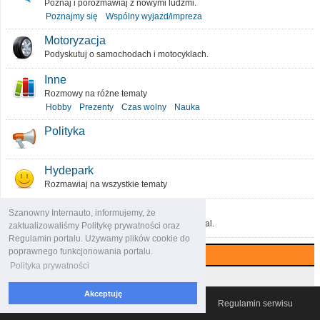
Poznaj i porozmawiaj z nowymi ludźmi.
Poznajmy się
Wspólny wyjazd/impreza
Motoryzacja
Podyskutuj o samochodach i motocyklach.
Inne
Rozmowy na różne tematy
Hobby
Prezenty
Czas wolny
Nauka
Polityka
Hydepark
Rozmawiaj na wszystkie tematy
O portalu
Szanowny Internauto, informujemy, że
Podziel się pomysłami, które ulepszą portal.
zaktualizowaliśmy Politykę prywatności oraz
Regulamin portalu. Używamy plików cookie do
poprawnego funkcjonowania portalu.
Najczęściej komentowane (7 dni)
Polityka prywatności
Najczęściej czytane (7 dni)
Akceptuję
© 2007-2026 Włocławski Portal informacyjny
Regulamin serwisu