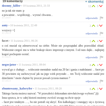
19 komentarzy
+ skomentuj
dzonny_killer
• 10 kwietnia 2011, 21:33
12
5
no ja tak nie mam :p
a poważnie... współczuję... wyrzuć chwasta...
ID:28609
odpowiedz
anty
• 10 kwietnia 2011, 22:49
2
0
wszyscy =]
ID:28614
odpowiedz
facet
• 11 kwietnia 2011, 06:26
2
4
o coś musiał się zdenerwować na ciebie. Może nie posprzątałaś albo przesoliłaś obiad.
Widocznie czegoś mu w tobie brakuje skoro imprezuje z innymi. I od razu dajki... najlepiej
kogoś pochopnie ocenić.
ID:28621
odpowiedz
negocjator
• 11 kwietnia 2011, 09:04
8
4
wywal go z chałupy ... widocznie mentalnie nadal ma 20 lat i gania z małolatami ... facet po
30 powinien się zachowywać jak na jego wiek przystało ... ten Twój widocznie nadal jest
dzieckiem ! może chętnie by jeszcze possał cycusia mamusi ?
ID:28624
odpowiedz
zbuntowany_kaloryfer
• 11 kwietnia 2011, 09:20
8
3
Takiego faceta możesz nazwać: "W przeszłości dokonałam niewłaściwego wyboru";)))
Inna sprawa, że w całej historii możemy zwrócić uwagę na dwie opcje:
- facet jest totalnym ....., bo nie potrafi się ukryć. Kto kalkulujący i starający się o życiową