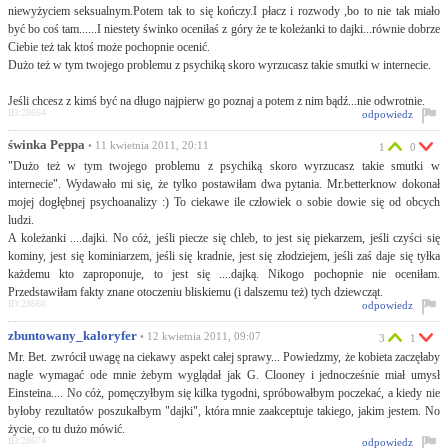
niewyżyciem seksualnym.Potem tak to się kończy.I płacz i rozwody ,bo to nie tak miało
być bo coś tam......I niestety świnko oceniłaś z góry że te koleżanki to dajki...równie dobrze
Ciebie też tak ktoś może pochopnie ocenić.
Dużo też w tym twojego problemu z psychiką skoro wyrzucasz takie smutki w internecie.
Jeśli chcesz z kimś być na długo najpierw go poznaj a potem z nim bądź...nie odwrotnie.
ID:28654
odpowiedz
świnka Peppa
• 11 kwietnia 2011, 20:11
1
0
"Dużo też w tym twojego problemu z psychiką skoro wyrzucasz takie smutki w
internecie". Wydawało mi się, że tylko postawiłam dwa pytania. Mr.betterknow dokonał
mojej dogłębnej psychoanalizy :) To ciekawe ile człowiek o sobie dowie się od obcych
ludzi.
A koleżanki ....dajki. No cóż, jeśli piecze się chleb, to jest się piekarzem, jeśli czyści się
kominy, jest się kominiarzem, jeśli się kradnie, jest się złodziejem, jeśli zaś daje się tyłka
każdemu kto zaproponuje, to jest się ....dajką. Nikogo pochopnie nie oceniłam.
Przedstawiłam fakty znane otoczeniu bliskiemu (i dalszemu też) tych dziewcząt.
ID:28660
odpowiedz
zbuntowany_kaloryfer
• 12 kwietnia 2011, 09:07
3
1
Mr. Bet. zwrócił uwagę na ciekawy aspekt całej sprawy... Powiedzmy, że kobieta zaczęłaby
nagle wymagać ode mnie żebym wyglądał jak G. Clooney i jednocześnie miał umysł
Einsteina.... No cóż, pomęczyłbym się kilka tygodni, spróbowałbym poczekać, a kiedy nie
byłoby rezultatów poszukałbym "dajki", która mnie zaakceptuje takiego, jakim jestem. No
życie, co tu dużo mówić.
ID:28674
odpowiedz