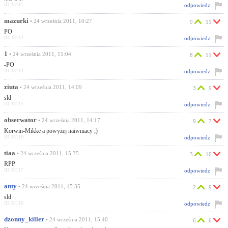
ID:33111
odpowiedz
mazurki
• 24 września 2011, 10:27
9
11
PO
ID:33113
odpowiedz
1
• 24 września 2011, 11:04
8
11
-PO
ID:33114
odpowiedz
ziuta
• 24 września 2011, 14:09
3
9
sld
ID:33115
odpowiedz
obserwator
• 24 września 2011, 14:17
9
7
Korwin-Mikke a powyżej naiwniacy ;)
ID:33116
odpowiedz
tiaa
• 24 września 2011, 15:35
3
10
RPP
ID:33117
odpowiedz
anty
• 24 września 2011, 15:35
2
9
sld
ID:33118
odpowiedz
dzonny_killer
• 24 września 2011, 15:40
6
6