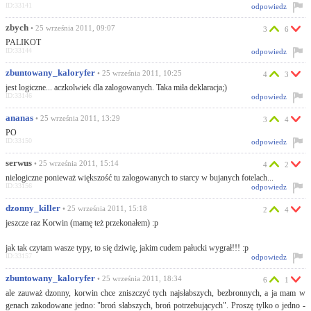
ID:33141
odpowiedz
zbych
• 25 września 2011, 09:07
3
6
PALIKOT
ID:33144
odpowiedz
zbuntowany_kaloryfer
• 25 września 2011, 10:25
4
3
jest logiczne... aczkolwiek dla zalogowanych. Taka miła deklaracja;)
ID:33146
odpowiedz
ananas
• 25 września 2011, 13:29
3
4
PO
ID:33150
odpowiedz
serwus
• 25 września 2011, 15:14
4
2
nielogiczne ponieważ większość tu zalogowanych to starcy w bujanych fotelach...
ID:33156
odpowiedz
dzonny_killer
• 25 września 2011, 15:18
2
4
jeszcze raz Korwin (mamę też przekonałem) :p
jak tak czytam wasze typy, to się dziwię, jakim cudem pałucki wygrał!!! :p
ID:33157
odpowiedz
zbuntowany_kaloryfer
• 25 września 2011, 18:34
6
1
ale zauważ dzonny, korwin chce zniszczyć tych najsłabszych, bezbronnych, a ja mam w
genach zakodowane jedno: "broń słabszych, broń potrzebujących". Proszę tylko o jedno -