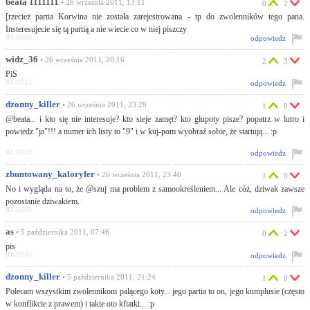
beata 1111111
• 26 września 2011, 13:11
0
2
[rzecież partia Korwina nie została zarejestrowana - tp do zwolenników tego pana.
Insteresujecie się tą partią a nie wiecie co w niej piszczy
ID:33200
odpowiedz
widz_36
• 26 września 2011, 20:16
2
3
PiS
ID:33215
odpowiedz
dzonny_killer
• 26 września 2011, 23:28
1
0
@beata... i kto się nie interesuje? kto sieje zamęt? kto głupoty pisze? popatrz w lutro i
powiedz "ja"!!! a numer ich listy to "9" i w kuj-pom wyobraź sobie, że startują... :p
ID:33228
odpowiedz
zbuntowany_kaloryfer
• 26 września 2011, 23:40
1
0
No i wygląda na to, że @szuj ma problem z samookreśleniem... Ale cóż, dziwak zawsze
pozostanie dziwakiem.
ID:33231
odpowiedz
as
• 5 października 2011, 07:46
0
2
pis
ID:33543
odpowiedz
dzonny_killer
• 5 października 2011, 21:24
1
0
Polecam wszystkim zwolennikom palącego koty... jego partia to on, jego kumplusie (często
w konflikcie z prawem) i takie oto kfiatki... :p