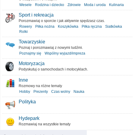
Wesele
Rodzina i dziecko
Zdrowie
Moda i uroda
Kulinaria
Sport i rekreacja
Porozmawiaj o sporcie i jak aktywnie spędzasz czas.
Rowery
Piłka nożna
Koszykówka
Piłka ręczna
Siatkówka
Rolki
Towarzyskie
Poznaj i porozmawiaj z nowymi ludźmi.
Poznajmy się
Wspólny wyjazd/impreza
Motoryzacja
Podyskutuj o samochodach i motocyklach.
Inne
Rozmowy na różne tematy
Hobby
Prezenty
Czas wolny
Nauka
Polityka
Hydepark
Rozmawiaj na wszystkie tematy
O portalu