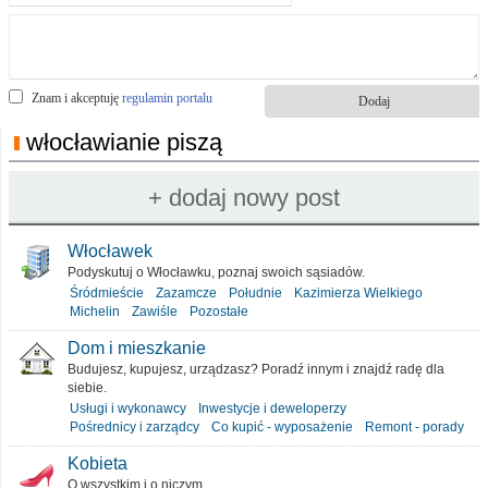
Znam i akceptuję
regulamin portalu
włocławianie piszą
Włocławek
Podyskutuj o Włocławku, poznaj swoich sąsiadów.
Śródmieście
Zazamcze
Południe
Kazimierza Wielkiego
Michelin
Zawiśle
Pozostałe
Dom i mieszkanie
Budujesz, kupujesz, urządzasz? Poradź innym i znajdź radę dla
siebie.
Usługi i wykonawcy
Inwestycje i deweloperzy
Pośrednicy i zarządcy
Co kupić - wyposażenie
Remont - porady
Kobieta
O wszystkim i o niczym.