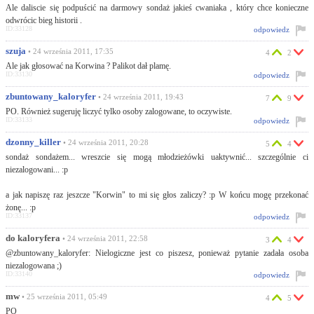
Ale daliscie się podpuścić na darmowy sondaż jakieś cwaniaka , który chce konieczne
odwrócic bieg historii .
ID:33128
odpowiedz
szuja
• 24 września 2011, 17:35
4
2
Ale jak głosować na Korwina ? Palikot dał plamę.
ID:33130
odpowiedz
zbuntowany_kaloryfer
• 24 września 2011, 19:43
7
9
PO. Również sugeruję liczyć tylko osoby zalogowane, to oczywiste.
ID:33133
odpowiedz
dzonny_killer
• 24 września 2011, 20:28
5
4
sondaż sondażem... wreszcie się mogą młodzieżówki uaktywnić... szczególnie ci
niezalogowani... :p
a jak napiszę raz jeszcze "Korwin" to mi się głos zaliczy? :p W końcu mogę przekonać
żonę... :p
ID:33137
odpowiedz
do kaloryfera
• 24 września 2011, 22:58
3
4
@zbuntowany_kaloryfer: Nielogiczne jest co piszesz, ponieważ pytanie zadała osoba
niezalogowana ;)
ID:33140
odpowiedz
mw
• 25 września 2011, 05:49
4
5
PO