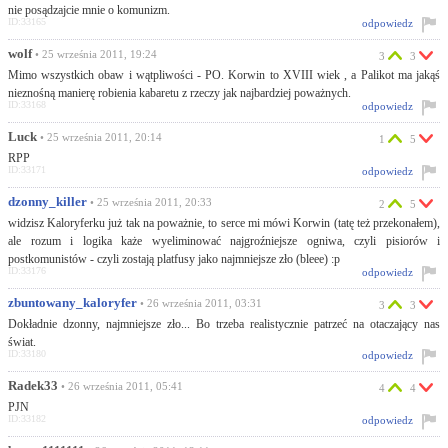
nie posądzajcie mnie o komunizm.
ID:33165
odpowiedz
wolf
• 25 września 2011, 19:24
3
3
Mimo wszystkich obaw i wątpliwości - PO. Korwin to XVIII wiek , a Palikot ma jakąś
nieznośną manierę robienia kabaretu z rzeczy jak najbardziej poważnych.
ID:33168
odpowiedz
Luck
• 25 września 2011, 20:14
1
5
RPP
ID:33171
odpowiedz
dzonny_killer
• 25 września 2011, 20:33
2
5
widzisz Kaloryferku już tak na poważnie, to serce mi mówi Korwin (tatę też przekonałem),
ale rozum i logika każe wyeliminować najgroźniejsze ogniwa, czyli pisiorów i
postkomunistów - czyli zostają platfusy jako najmniejsze zło (bleee) :p
ID:33176
odpowiedz
zbuntowany_kaloryfer
• 26 września 2011, 03:31
3
3
Dokładnie dzonny, najmniejsze zło... Bo trzeba realistycznie patrzeć na otaczający nas
świat.
ID:33180
odpowiedz
Radek33
• 26 września 2011, 05:41
4
4
PJN
ID:33182
odpowiedz