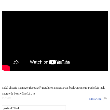
nadal chcecie na niego głosować? gratuluję samozaparcia, bezkrytycznego podejścia i tak
naprawdę bezmyślności... :p
ID:33559
odpowiedz