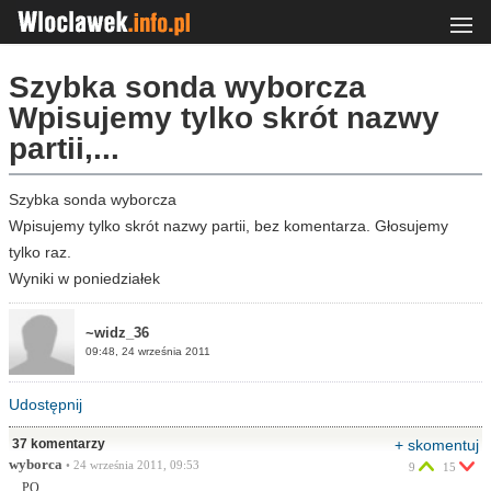
Szybka sonda wyborcza
Wpisujemy tylko skrót nazwy
partii,...
Szybka sonda wyborcza
Wpisujemy tylko skrót nazwy partii, bez komentarza. Głosujemy
tylko raz.
Wyniki w poniedziałek
~widz_36
09:48, 24 września 2011
Udostępnij
37 komentarzy
+ skomentuj
wyborca
• 24 września 2011, 09:53
9
15
....PO...