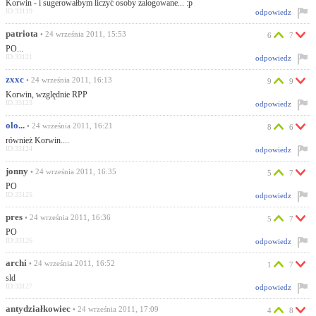
Korwin - i sugerowałbym liczyć osoby zalogowane... :p
ID:33119
odpowiedz
patriota
• 24 września 2011, 15:53
6
7
PO...
ID:33121
odpowiedz
zxxc
• 24 września 2011, 16:13
9
9
Korwin, względnie RPP
ID:33123
odpowiedz
olo...
• 24 września 2011, 16:21
8
6
również Korwin....
ID:33124
odpowiedz
jonny
• 24 września 2011, 16:35
5
7
PO
ID:33125
odpowiedz
pres
• 24 września 2011, 16:36
5
7
PO
ID:33126
odpowiedz
archi
• 24 września 2011, 16:52
1
7
sld
ID:33127
odpowiedz
antydziałkowiec
• 24 września 2011, 17:09
4
8