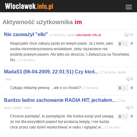
Aktywność użytkownika
im
Nie zauważył "elki"
13
17 lat temu, dodał
wloclawek.info.pl
#
Negocjator chce zakazu jazdy po lewym pasie. Ja z kolei, jako
0
osoba niezmotoryzowana wolałabym, żeby ciężarowce nie
jeździły prawym pasem. Ale tylko po deszczu :) Zwłaszcza na Toruńskiej.
No...
17 lat temu
Mada53 (06-04-2009, 22:01:51) Czy ktoś...
17 lat temu, dodał
9
~eko
#
Cytując reklamę pewną: ...ale o co chodzi?
17 lat temu
0
Bardzo ładne zachowanie RADIA HIT, jechałem...
17 lat
3
temu, dodał ~mark
#
Chcecie pamiętać, to pamiętajcie. Ale trzeba wziąć pod uwagę,
0
że nie dla wszystkich papież był postacią świętą. I nie każdy
chce przez cały dzień wysłuchiwać w radiu i oglądać w...
17 lat temu