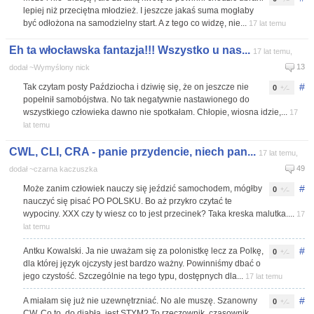
lepiej niż przeciętna młodzież. I jeszcze jakaś suma mogłaby
być odłożona na samodzielny start. A z tego co widzę, nie...
17 lat temu
Eh ta włocławska fantazja!!! Wszystko u nas...
17 lat temu,
13
dodał ~Wymyślony nick
#
Tak czytam posty Paździocha i dziwię się, że on jeszcze nie
0
popełnił samobójstwa. No tak negatywnie nastawionego do
wszystkiego człowieka dawno nie spotkałam. Chłopie, wiosna idzie,...
17
lat temu
CWL, CLI, CRA - panie przydencie, niech pan...
17 lat temu,
49
dodał ~czarna kaczuszka
#
Może zanim człowiek nauczy się jeździć samochodem, mógłby
0
nauczyć się pisać PO POLSKU. Bo aż przykro czytać te
wypociny. XXX czy ty wiesz co to jest przecinek? Taka kreska malutka....
17
lat temu
#
Antku Kowalski. Ja nie uważam się za polonistkę lecz za Polkę,
0
dla której język ojczysty jest bardzo ważny. Powinniśmy dbać o
jego czystość. Szczególnie na tego typu, dostępnych dla...
17 lat temu
#
A miałam się już nie uzewnętrzniać. No ale muszę. Szanowny
0
CW. Co to, do diabła, jest STYM? To rzeczownik, czasownik,