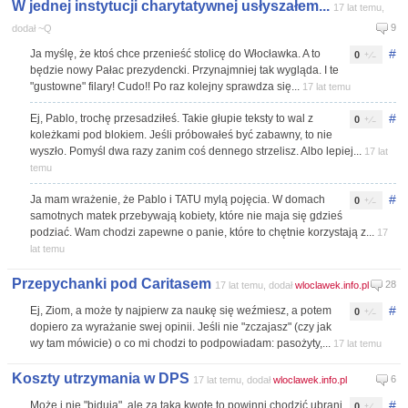
W jednej instytucji charytatywnej usłyszałem...
17 lat temu,
9
dodał ~Q
#
Ja myślę, że ktoś chce przenieść stolicę do Włocławka. A to
0
będzie nowy Pałac prezydencki. Przynajmniej tak wygląda. I te
"gustowne" filary! Cudo!! Po raz kolejny sprawdza się...
17 lat temu
#
Ej, Pablo, trochę przesadziłeś. Takie głupie teksty to wal z
0
koleżkami pod blokiem. Jeśli próbowałeś być zabawny, to nie
wyszło. Pomyśl dwa razy zanim coś dennego strzelisz. Albo lepiej...
17 lat
temu
#
Ja mam wrażenie, że Pablo i TATU mylą pojęcia. W domach
0
samotnych matek przebywają kobiety, które nie maja się gdzieś
podziać. Wam chodzi zapewne o panie, które to chętnie korzystają z...
17
lat temu
Przepychanki pod Caritasem
28
17 lat temu, dodał
wloclawek.info.pl
#
Ej, Ziom, a może ty najpierw za naukę się weźmiesz, a potem
0
dopiero za wyrażanie swej opinii. Jeśli nie "zczajasz" (czy jak
wy tam mówicie) o co mi chodzi to podpowiadam: pasożyty,...
17 lat temu
Koszty utrzymania w DPS
6
17 lat temu, dodał
wloclawek.info.pl
#
Może i nie "bidują", ale za taką kwotę to powinni chodzić ubrani
0