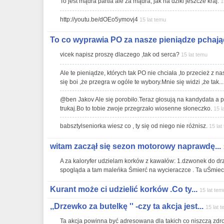
To jest mądra partia ale za mądra, jak na dziki jeszcze kraj.
1
http://youtu.be/dOEo5ymovj4
15 lat temu
To co wyprawia PO za nasze pieniądze pchając
vicek napisz proszę dlaczego ,tak od serca?
15 lat temu
Ale te pieniądze, których tak PO nie chciała ,to przecież z 
się boi ,że przegra w ogóle te wybory.Mnie się widzi ,że tak..
@ben Jakov Ale się porobiło.Teraz głosują na kandydata a p
trukaj.Bo to tobie zwoje przegrzało wiosenne słoneczko.
15 l
babsztylseniorka wiesz co , ty się od niego nie różnisz.
15 lat
witam zaczął się sezon motorowy naprawdę...
A za kaloryfer udzielam korków z kawałów: 1.dzwonek do drzwi
spogląda a tam maleńka Śmierć na wycieraczce . Ta uŚmiech
Kurant może ci udzielić korków .Co ty...
15 lat tem
,,Drzewko za butelkę '' -czy ta akcja jest...
15 lat 
Ta akcja powinna być adresowana dla takich co niszczą zdr