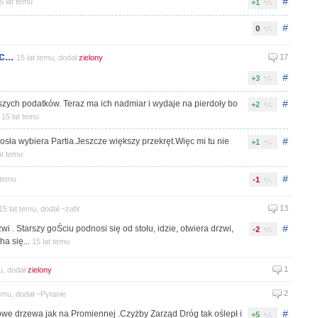
#
5 lat temu
+1
#
0
...
17
15 lat temu, dodał
zielony
#
+3
#
naszych podatków. Teraz ma ich nadmiar i wydaje na pierdoły bo
+2
.
15 lat temu
#
osła wybiera Partia.Jeszcze większy przekręt.Więc mi tu nie
+1
at temu
#
 temu
-1
13
15 lat temu, dodał ~zafir
#
 . Starszy goŚciu podnosi się od stołu, idzie, otwiera drzwi,
-2
a się...
15 lat temu
1
u, dodał
zielony
2
temu, dodał ~Pytanie
#
owe drzewa jak na Promiennej .Czyżby Zarząd Dróg tak oślepł i
+5