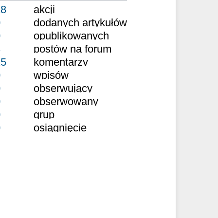
18
akcji
0
dodanych artykułów
0
opublikowanych
3
postów na forum
15
komentarzy
0
wpisów
0
obserwujący
0
obserwowany
0
grup
0
osiągnięcie