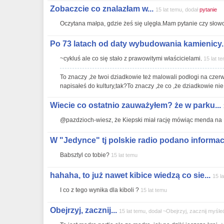
Zobaczcie co znalazłam w...
15 lat temu, dodał
pytanie
Oczytana małpa, gdzie żeś się ulęgła.Mam pytanie czy słow
Po 73 latach od daty wybudowania kamienicy..
~cykluś ale co się stało z prawowitymi właścicielami.
15 lat t
To znaczy ,że twoi dziadkowie też malowali podłogi na czerw
napisałeś do kultury,tak?To znaczy ,że co ,że dziadkowie nie
Wiecie co ostatnio zauważyłem? że w parku...
@pazdzioch-wiesz, że Kiepski miał rację mówiąc menda na
W "Jedynce" tj polskie radio podano informacje
Babsztyl co tobie?
15 lat temu
hahaha, to już nawet kibice wiedzą co sie...
15 l
I co z tego wynika dla kiboli ?
15 lat temu
Obejrzyj, zacznij...
15 lat temu, dodał ~Obejrzyj, zacznij myśle