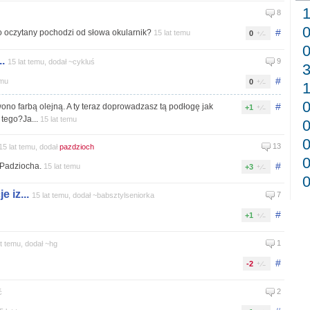
8
#
o oczytany pochodzi od słowa okularnik?
15 lat temu
0
.
9
15 lat temu, dodał ~cykluś
#
emu
0
#
ono farbą olejną. A ty teraz doprowadzasz tą podłogę jak
+1
 tego?Ja...
15 lat temu
13
15 lat temu, dodał
pazdzioch
#
 Padziocha.
15 lat temu
+3
 iz...
7
15 lat temu, dodał ~babsztylseniorka
#
+1
1
at temu, dodał ~hg
#
-2
2
ć