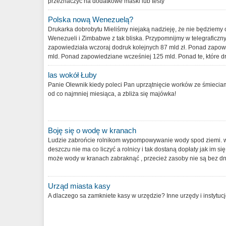
przeznaczyć na dodatkowe maski lub testy
Polska nową Wenezuelą?
Drukarka dobrobytu Mieliśmy niejaką nadzieję, że nie będziemy
Wenezueli i Zimbabwe z tak bliska. Przypomnijmy w telegraficzny
zapowiedziała wczoraj dodruk kolejnych 87 mld zł. Ponad zapo
mld. Ponad zapowiedziane wcześniej 125 mld. Ponad te, które dr
las wokół Łuby
Panie Olewnik kiedy poleci Pan uprzątnięcie worków ze śmieciami
od co najmniej miesiąca, a zbliża się majówka!
Boję się o wodę w kranach
Ludzie zabrońcie rolnikom wypompowywanie wody spod ziemi. wi
deszczu nie ma co liczyć a rolnicy i tak dostaną dopłaty jak im si
może wody w kranach zabraknąć , przecież zasoby nie są bez 
Urząd miasta kasy
A dlaczego sa zamkniete kasy w urzędzie? Inne urzędy i instytuc