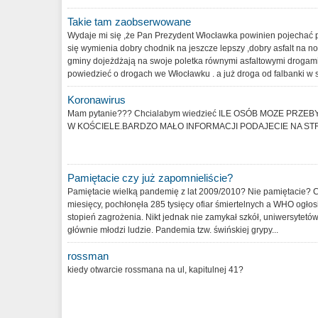
Takie tam zaobserwowane
Wydaje mi się ,że Pan Prezydent Włocławka powinien pojechać 
się wymienia dobry chodnik na jeszcze lepszy ,dobry asfalt na no
gminy dojeżdżają na swoje poletka równymi asfaltowymi droga
powiedzieć o drogach we Włocławku . a już droga od falbanki w s
Koronawirus
Mam pytanie??? Chcialabym wiedzieć ILE OSÓB MOZE PRZ
W KOŚCIELE.BARDZO MAŁO INFORMACJI PODAJECIE NA STRO
Pamiętacie czy już zapomnieliście?
Pamiętacie wielką pandemię z lat 2009/2010? Nie pamiętacie? C
miesięcy, pochłonęła 285 tysięcy ofiar śmiertelnych a WHO ogłos
stopień zagrożenia. Nikt jednak nie zamykał szkół, uniwersytetów
głównie młodzi ludzie. Pandemia tzw. świńskiej grypy...
rossman
kiedy otwarcie rossmana na ul, kapitulnej 41?