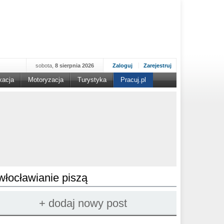
sobota,
8 sierpnia 2026
Zaloguj
Zarejestruj
kacja
Motoryzacja
Turystyka
Pracuj.pl
włocławianie piszą