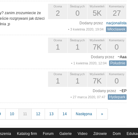
Ocena
Śledzących
Wyświetleń
Komentarzy
2
0
5K
27
cy? zanim zrozumiecie że
eście rozgrywani jak dzieci
Dodany przez
nacjonalista
nia ;p
Włocławek
• 3 kwietnia 2020, 19:04
Ocena
Śledzących
Wyświetleń
Komentarzy
1
1
7K
0
Dodany przez
~Aaa
Południe
• 1 kwietnia 2020, 12:04
Ocena
Śledzących
Wyświetleń
Komentarzy
1
1
7K
0
Dodany przez
~EP
Hydepark
• 27 marca 2020, 07:47
9
10
11
12
13
14
Następna
»
szenia
Katalog firm
Forum
Galerie
Video
Zdrowie
Dom
Eduka