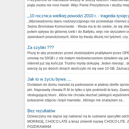
Prezydencie ile mandatów wlepiły te służby ludziom. Nadmieniam
piąta osoba nie nosi maski. Więc Panie Prezydencie i służby miejs
,,10 rocznica wielkiej powodzi 2010 r. - tragedia tysięc
,,Wprowadzenia stanu nadzwyczajnego nie przewiduje również p
Sejmu Bronisław Komorowski. - Woda ma to do siebie, że się zbie
potem spływa do głównej rzeki i do Bałtyku, więc nie słyszałem 
zjawiskach powodziowych, które by trwały dłużej niż tydzień, czy..
Za szybki ???
Piszę to aby przestrzec przed złodziejskimi praktykami przez O
umowę na 50GB i z nie małym niedowierzaniem dziwiłem się jak
internet już się kończył. Trudno myślę dokupię. Jeden miesiąc , dru
wierzę żę po dwóch dniach skończyło mi się owe 10 GB. Zaznacz
Jak to w życiu bywa ....
Dostałam do domu mandat za parkowanie w płatnej strefie sprze
pln. Naprawdę chwała R M że tylko o tyle podnieśli te kary. Zawi
obsługującej biuro , która nie chciała słuchać jakiegoś wyjaśnie
pokazanie zdjęcia i kopii mandatu , którego nie znalazłam za...
Bez rezultatów
Dziewczyny nie dajcie się nabierać na te cudowne specyfiki od
MORINGĘ, CHOCO LATE a teraz zmienili nazwę CHOCO LITE
POZDRAWIAM