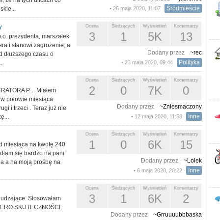
, że na tych ulicach co
Śródmieście
kie...
• 26 maja 2020, 11:07
y
Ocena
Śledzących
Wyświetleń
Komentarzy
3
1
5K
13
.o. prezydenta, marszałek
ra i stanowi zagrożenie, a
Dodany przez
~rec
od dłuższego czasu o
Polityka
.
• 23 maja 2020, 09:44
Ocena
Śledzących
Wyświetleń
Komentarzy
2
0
7K
0
PERATORA P.... Miałem
 w połowie miesiąca
Dodany przez
~Zniesmaczony
gi i trzeci . Teraz już nie
Inne
ę...
• 12 maja 2020, 11:58
Ocena
Śledzących
Wyświetleń
Komentarzy
1
0
6K
15
d miesiąca na kwotę 240
odłam się bardzo na pani
Dodany przez
~Lolek
nia a na moją prośbę na
Inne
• 6 maja 2020, 20:22
Ocena
Śledzących
Wyświetleń
Komentarzy
3
1
6K
2
chudzające. Stosowałam
. ZERO SKUTECZNOŚCI.
Dodany przez
~Grruuuubbbaska