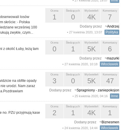
Inne
• 27 kwietnia 2020, 19:07
Ocena
Śledzących
Wyświetleń
Komentarzy
1
0
4K
7
 obserwowali losów
m skrócie: - Polska
Dodany przez
~Andrzej
wiedziane wcześniej 100
Polityka
ukują zwykle, czym...
• 27 kwietnia 2020, 13:07
Ocena
Śledzących
Wyświetleń
Komentarzy
0
1
5K
6
 z okolić Łuby, leżą tam
Dodany przez
~mazurki
Włocławek
• 27 kwietnia 2020, 10:18
Ocena
Śledzących
Wyświetleń
Komentarzy
3
0
5K
47
dzicie na obfite opady
ę nie urodzi. Nam zaraz
Dodany przez
~Spragniony - zaniepokojon
dna.Pozdrawiam
Inne
• 25 kwietnia 2020, 04:16
Ocena
Śledzących
Wyświetleń
Komentarzy
2
1
4K
1
je no. PZU przyjmują kase
Dodany przez
~Biznesmen
Włocławek
• 24 kwietnia 2020, 14:44