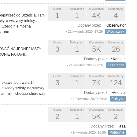
Ocena
Śledzących
Wyświetleń
Komentarzy
1
1
4K
4
popatrzeć do Brześcia. Tam
wy..a wszyscy rolnicy z
Dodany przez
~Obserwator
mi.Czego nie można
Włocławek
tronę...
• 21 kwietnia 2020, 17:29
Ocena
Śledzących
Wyświetleń
Komentarzy
3
1
5K
26
EBYWAĆ NA JEDNEJ MSZY
NIE PARAFII..
Dodany przez
~Kobieta
Zazamcze
• 21 kwietnia 2020, 06:37
Ocena
Śledzących
Wyświetleń
Komentarzy
3
1
7K
124
iekawe, bo trwała 14
iła wtedy szósty, najwyższy
Dodany przez
~Andrzej
 ani firm, chociaż chorowali
Polityka
• 19 kwietnia 2020, 09:34
Ocena
Śledzących
Wyświetleń
Komentarzy
2
1
5K
2
Dodany przez
~aaa
Południe
• 9 kwietnia 2020, 16:56