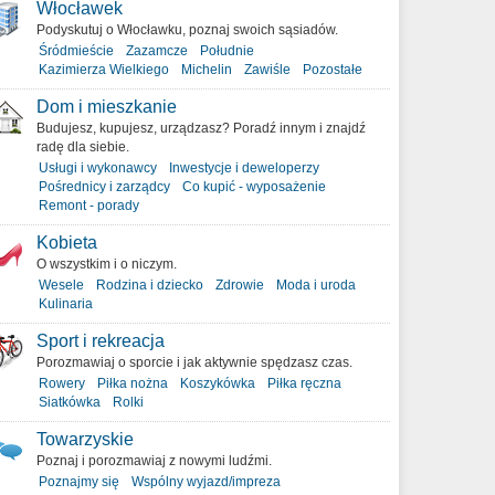
Włocławek
Podyskutuj o Włocławku, poznaj swoich sąsiadów.
Śródmieście
Zazamcze
Południe
Kazimierza Wielkiego
Michelin
Zawiśle
Pozostałe
Dom i mieszkanie
Budujesz, kupujesz, urządzasz? Poradź innym i znajdź
radę dla siebie.
Usługi i wykonawcy
Inwestycje i deweloperzy
Pośrednicy i zarządcy
Co kupić - wyposażenie
Remont - porady
Kobieta
O wszystkim i o niczym.
Wesele
Rodzina i dziecko
Zdrowie
Moda i uroda
Kulinaria
Sport i rekreacja
Porozmawiaj o sporcie i jak aktywnie spędzasz czas.
Rowery
Piłka nożna
Koszykówka
Piłka ręczna
Siatkówka
Rolki
Towarzyskie
Poznaj i porozmawiaj z nowymi ludźmi.
Poznajmy się
Wspólny wyjazd/impreza