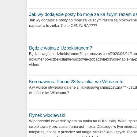
Jak wy dodajecie posty bo moje za ka żdym razem s
Jak wy dodajecie posty bo moje za ka żdym razem są blokowane.
napisać a tu znika. Co to CENZURA????
Będzie wojna z Uzbekistanem?
Będzie wojna z Uzbekistanem?https://nczas.com/2020/05/04/fran
dokument-o-uzbekistanie-widzowie-zobaczyli-brzydki-napis-na-p
video/
Koronawirus. Ponad 28 tys. ofiar we Włoszech.
A w Polsce otwierają galerie z ,,luksusową chińszczyzną '''' - cz
w ilości ofiar Włochom ?
Rynek wloclawski
W poprzedni czwartek byłem na rynku na ul Kaliskiej. Wielu spr
swoje towary bez zasłaniania ust i nosa. Dlaczego w tym miejscu 
miejskiej i policji. A przecież oni mogą zarażać kupujących. Pien