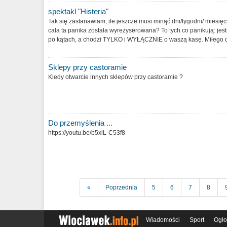
spektakl "Histeria"
Tak się zastanawiam, ile jeszcze musi minąć dni/tygodni/ miesię
cała ta panika została wyreżyserowana? To tych co panikują: jest
po kątach, a chodzi TYLKO i WYŁĄCZNIE o waszą kasę. Miłego d
Sklepy przy castoramie
Kiedy otwarcie innych sklepów przy castoramie ?
Do przemyślenia ...
https://youtu.be/b5xlL-C53f8
«
Poprzednia
5
6
7
8
Wiadomości
Sport
Ogło