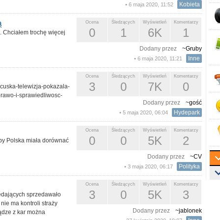
Kobieta
• 6 maja 2020, 11:52
ą
Ocena
Śledzących
Wyświetleń
Komentarzy
0
1
6K
1
 Chciałem trochę więcej
Dodany przez
~Gruby
Inne
• 6 maja 2020, 11:21
Ocena
Śledzących
Wyświetleń
Komentarzy
3
0
7K
0
cuska-telewizja-pokazala-
rawo-i-sprawiedliwosc-
Dodany przez
~gość
Hydepark
• 5 maja 2020, 06:04
Ocena
Śledzących
Wyświetleń
Komentarzy
0
0
5K
2
yżby Polska miała dorównać
Dodany przez
~CV
Polityka
• 3 maja 2020, 06:17
Ocena
Śledzących
Wyświetleń
Komentarzy
3
0
5K
3
zedających sprzedawało
nie ma kontroli straży
Dodany przez
~jablonek
iądze z kar można