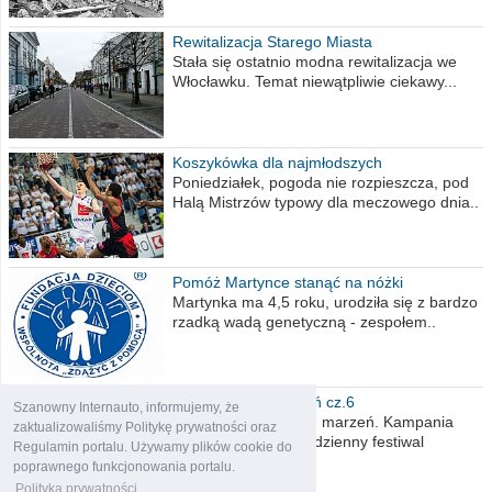
Rewitalizacja Starego Miasta
Stała się ostatnio modna rewitalizacja we
Włocławku. Temat niewątpliwie ciekawy...
Koszykówka dla najmłodszych
Poniedziałek, pogoda nie rozpieszcza, pod
Halą Mistrzów typowy dla meczowego dnia..
Pomóż Martynce stanąć na nóżki
Martynka ma 4,5 roku, urodziła się z bardzo
rzadką wadą genetyczną - zespołem..
Polska moich marzeń cz.6
Szanowny Internauto, informujemy, że
Nadszedł kres moich marzeń. Kampania
zaktualizowaliśmy Politykę prywatności oraz
wyborcza czyli niecodzienny festiwal
Regulamin portalu. Używamy plików cookie do
obietnic,..
poprawnego funkcjonowania portalu.
Polityka prywatności