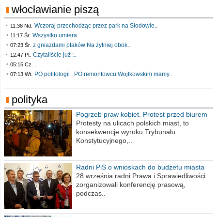
włocławianie piszą
Wczoraj przechodząc przez park na Słodowie..
11:38 Nd.
Wszystko umiera
11:17 Śr.
z gniazdami ptaków Na żytniej obok..
07:23 Śr.
Czytaliście już :..
12:47 Pt.
..
05:15 Cz.
PO politologii . PO remontowcu Wojtkowskim mamy..
07:13 Wt.
polityka
Pogrzeb praw kobiet. Protest przed biurem
poselskim PiS
Protesty na ulicach polskich miast, to
konsekwencje wyroku Trybunału
Konstytucyjnego,..
Radni PiS o wnioskach do budżetu miasta
na 2021 rok
28 września radni Prawa i Sprawiedliwości
zorganizowali konferencję prasową,
podczas..