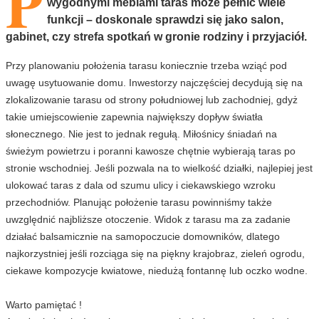
P
wygodnymi meblami taras może pełnić wiele
funkcji – doskonale sprawdzi się jako salon,
gabinet, czy strefa spotkań w gronie rodziny i przyjaciół.
Przy planowaniu położenia tarasu koniecznie trzeba wziąć pod
uwagę usytuowanie domu. Inwestorzy najczęściej decydują się na
zlokalizowanie tarasu od strony południowej lub zachodniej, gdyż
takie umiejscowienie zapewnia największy dopływ światła
słonecznego. Nie jest to jednak regułą. Miłośnicy śniadań na
świeżym powietrzu i poranni kawosze chętnie wybierają taras po
stronie wschodniej. Jeśli pozwala na to wielkość działki, najlepiej jest
ulokować taras z dala od szumu ulicy i ciekawskiego wzroku
przechodniów. Planując położenie tarasu powinniśmy także
uwzględnić najbliższe otoczenie. Widok z tarasu ma za zadanie
działać balsamicznie na samopoczucie domowników, dlatego
najkorzystniej jeśli rozciąga się na piękny krajobraz, zieleń ogrodu,
ciekawe kompozycje kwiatowe, niedużą fontannę lub oczko wodne.
Warto pamiętać !