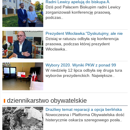
Radni Lewicy apelują do biskupa A.
Wiesława Meringa
Dziś pod Pałacem Biskupim radni Lewicy
zorganizowali konferencję prasową,
podczas..
Prezydent Włocławka:"Dyskutujmy, ale nie
obrażajmy się”
Dzisiaj w ratuszu odbyła się konferencja
prasowa, podczas której prezydent
Włocławka..
Wybory 2020. Wyniki PKW z ponad 99
procent obwodów
W niedzielę 12 lipca odbyła się druga tura
wyborów prezydenckich. Największe..
dziennikarstwo obywatelskie
Drażliwy temat reparacji a opcja berlińska
Nowoczesna i Platforma Obywatelska dość
histerycznie oskarża szeregowego posła..