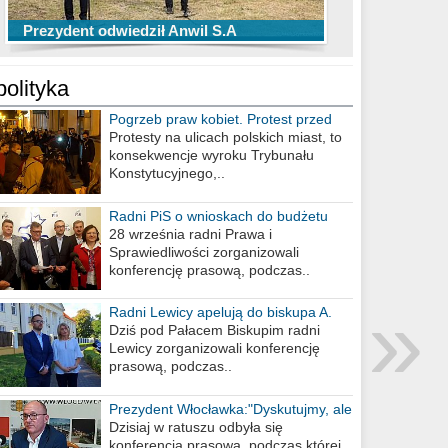
TOP 10 przechwytów Anwilu Włocławek
TOP 5 rzutów Anwilu Włocławek w BCL
Prezydent odwiedził Anwil S.A
w EBL w sezonie 2019/2020
w sezonie 2019/2020
polityka
Pogrzeb praw kobiet. Protest przed
biurem poselskim PiS
Protesty na ulicach polskich miast, to
konsekwencje wyroku Trybunału
Konstytucyjnego,..
Radni PiS o wnioskach do budżetu
miasta na 2021 rok
28 września radni Prawa i
Sprawiedliwości zorganizowali
konferencję prasową, podczas..
»
Radni Lewicy apelują do biskupa A.
Wiesława Meringa
Dziś pod Pałacem Biskupim radni
Lewicy zorganizowali konferencję
prasową, podczas..
Prezydent Włocławka:"Dyskutujmy, ale
nie obrażajmy się”
Dzisiaj w ratuszu odbyła się
konferencja prasowa, podczas której