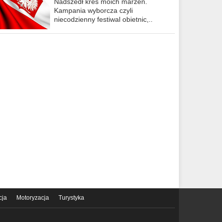
Nadszedł kres moich marzeń.
Kampania wyborcza czyli
niecodzienny festiwal obietnic,..
cja
Motoryzacja
Turystyka