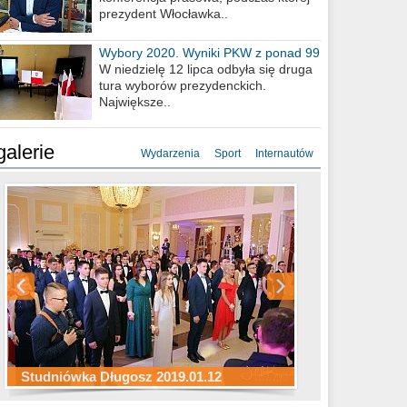
prezydent Włocławka..
Wybory 2020. Wyniki PKW z ponad 99
procent obwodów
W niedzielę 12 lipca odbyła się druga
tura wyborów prezydenckich.
Największe..
galerie
Wydarzenia
Sport
Internautów
Studniówka ZS Ekonomicznych
Studniówka Kopernik 2019.01.11
Studniówka LMK 2019.01.05
2019.01.05
Studniówka Długosz 2019.01.12
ZS Budowlanych 2019.01.12
Studniówka LZK 2019.01.11