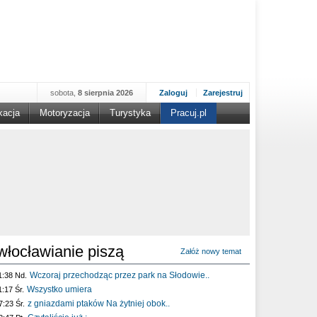
sobota,
8 sierpnia 2026
Zaloguj
Zarejestruj
kacja
Motoryzacja
Turystyka
Pracuj.pl
włocławianie piszą
Załóż nowy temat
Wczoraj przechodząc przez park na Słodowie..
1:38 Nd.
Wszystko umiera
1:17 Śr.
z gniazdami ptaków Na żytniej obok..
7:23 Śr.