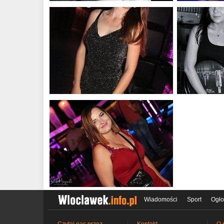
Wiadomości
Sport
Ogło
Czytaj nas przez
Kontakt
O 