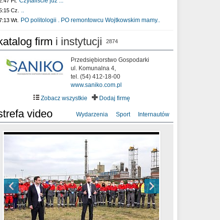
Czytaliście już :..
2:47 Pt.
..
5:15 Cz.
PO politologii . PO remontowcu Wojtkowskim mamy..
7:13 Wt.
katalog firm
i instytucji
2874
Przedsiębiorstwo Gospodarki
ul. Komunalna 4,
tel. (54) 412-18-00
www.saniko.com.pl
Zobacz wszystkie
Dodaj firmę
strefa video
Wydarzenia
Sport
Internautów
sixf33t .Last Year DRONE FOOTAGE
XXIII Sesja Rady Miasta Włocławek VIII
Ni To Ponk - W oczach mamy strach
Włocławek
kadencji w dniu 09.06.2020 r.