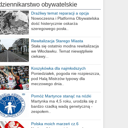
dziennikarstwo obywatelskie
Drażliwy temat reparacji a opcja
berlińska
Nowoczesna i Platforma Obywatelska
dość histerycznie oskarża
szeregowego posła..
Rewitalizacja Starego Miasta
Stała się ostatnio modna rewitalizacja
we Włocławku. Temat niewątpliwie
ciekawy...
Koszykówka dla najmłodszych
Poniedziałek, pogoda nie rozpieszcza,
pod Halą Mistrzów typowy dla
meczowego dnia..
Pomóż Martynce stanąć na nóżki
Martynka ma 4,5 roku, urodziła się z
bardzo rzadką wadą genetyczną -
zespołem..
Polska moich marzeń cz.6