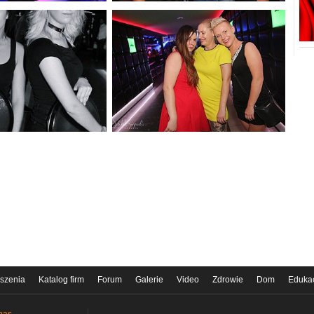
szenia
Katalog firm
Forum
Galerie
Video
Zdrowie
Dom
Eduka
nas