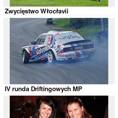
Zwycięstwo
Włocłavii
IV
runda Driftingowych MP