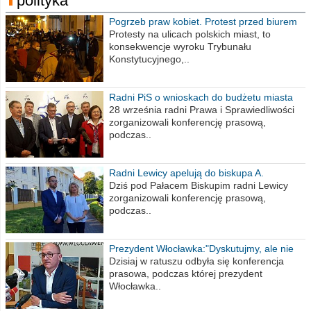
polityka
Pogrzeb praw kobiet. Protest przed biurem
poselskim PiS
Protesty na ulicach polskich miast, to
konsekwencje wyroku Trybunału
Konstytucyjnego,..
Radni PiS o wnioskach do budżetu miasta
na 2021 rok
28 września radni Prawa i Sprawiedliwości
zorganizowali konferencję prasową,
podczas..
Radni Lewicy apelują do biskupa A.
Wiesława Meringa
Dziś pod Pałacem Biskupim radni Lewicy
zorganizowali konferencję prasową,
podczas..
Prezydent Włocławka:"Dyskutujmy, ale nie
obrażajmy się”
Dzisiaj w ratuszu odbyła się konferencja
prasowa, podczas której prezydent
Włocławka..