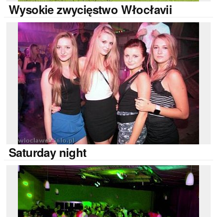
Wysokie
zwycięstwo Włocłavii
Saturday
night