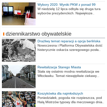
Wybory 2020. Wyniki PKW z ponad 99
procent obwodów
W niedzielę 12 lipca odbyła się druga tura
wyborów prezydenckich. Największe..
dziennikarstwo obywatelskie
Drażliwy temat reparacji a opcja berlińska
Nowoczesna i Platforma Obywatelska dość
histerycznie oskarża szeregowego posła..
Rewitalizacja Starego Miasta
Stała się ostatnio modna rewitalizacja we
Włocławku. Temat niewątpliwie ciekawy...
Koszykówka dla najmłodszych
Poniedziałek, pogoda nie rozpieszcza, pod
Halą Mistrzów typowy dla meczowego dnia..