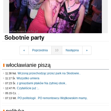
Sobotnie
party
«
Poprzednia
10
Następna
»
włocławianie piszą
Wczoraj przechodząc przez park na Słodowie..
11:38 Nd.
Wszystko umiera
11:17 Śr.
z gniazdami ptaków Na żytniej obok..
07:23 Śr.
Czytaliście już :..
12:47 Pt.
..
05:15 Cz.
PO politologii . PO remontowcu Wojtkowskim mamy..
07:13 Wt.