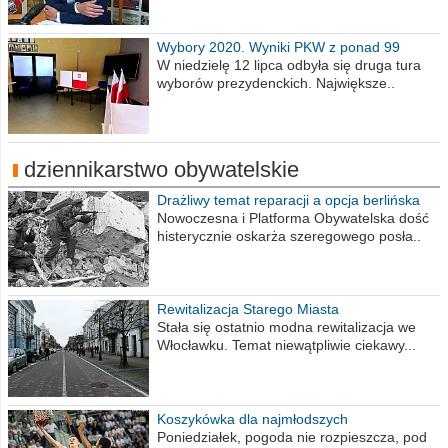
Wybory 2020. Wyniki PKW z ponad 99
procent obwodów
W niedzielę 12 lipca odbyła się druga tura
wyborów prezydenckich. Największe..
dziennikarstwo obywatelskie
Drażliwy temat reparacji a opcja berlińska
Nowoczesna i Platforma Obywatelska dość
histerycznie oskarża szeregowego posła..
Rewitalizacja Starego Miasta
Stała się ostatnio modna rewitalizacja we
Włocławku. Temat niewątpliwie ciekawy...
Koszykówka dla najmłodszych
Poniedziałek, pogoda nie rozpieszcza, pod