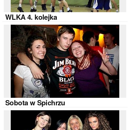
WLKA
4. kolejka
Sobota
w Spichrzu