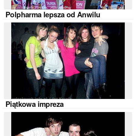
Polpharma
lepsza od Anwilu
Piątkowa
impreza