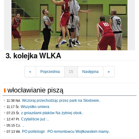
3.
kolejka WLKA
«
Poprzednia
15
Następna
»
włocławianie piszą
Wczoraj przechodząc przez park na Słodowie..
11:38 Nd.
Wszystko umiera
11:17 Śr.
z gniazdami ptaków Na żytniej obok..
07:23 Śr.
Czytaliście już :..
12:47 Pt.
..
05:15 Cz.
PO politologii . PO remontowcu Wojtkowskim mamy..
07:13 Wt.