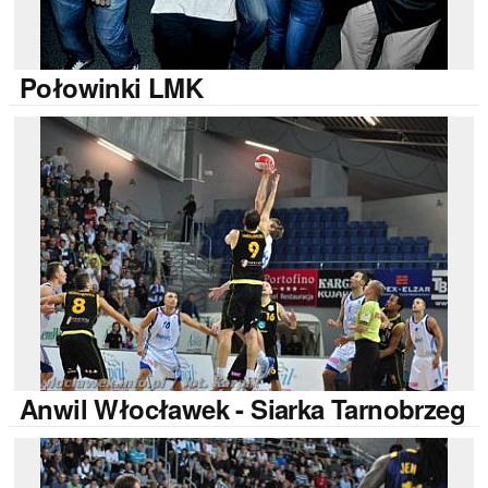
Połowinki
LMK
Anwil
Włocławek - Siarka Tarnobrzeg