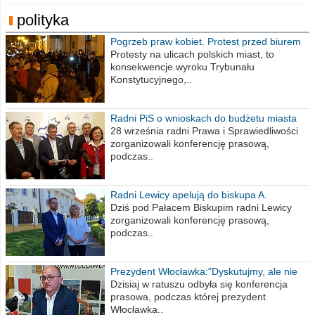
polityka
Pogrzeb praw kobiet. Protest przed biurem
poselskim PiS
Protesty na ulicach polskich miast, to
konsekwencje wyroku Trybunału
Konstytucyjnego,..
Radni PiS o wnioskach do budżetu miasta
na 2021 rok
28 września radni Prawa i Sprawiedliwości
zorganizowali konferencję prasową,
podczas..
Radni Lewicy apelują do biskupa A.
Wiesława Meringa
Dziś pod Pałacem Biskupim radni Lewicy
zorganizowali konferencję prasową,
podczas..
Prezydent Włocławka:"Dyskutujmy, ale nie
obrażajmy się”
Dzisiaj w ratuszu odbyła się konferencja
prasowa, podczas której prezydent
Włocławka..