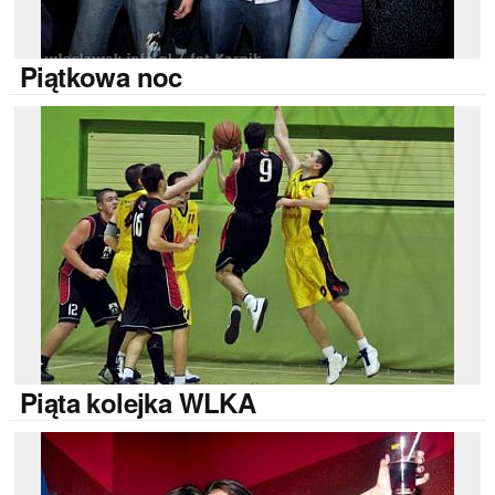
Piątkowa
noc
Piąta
kolejka WLKA