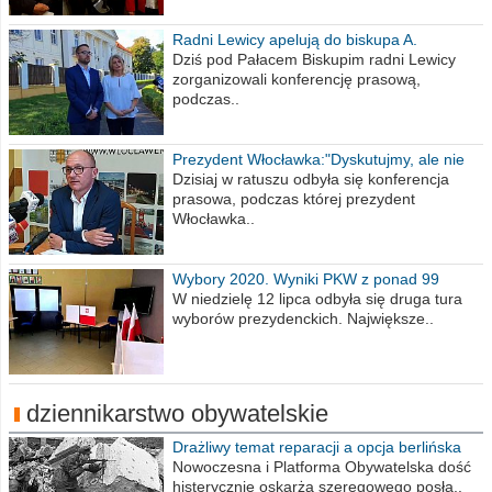
Radni Lewicy apelują do biskupa A.
Wiesława Meringa
Dziś pod Pałacem Biskupim radni Lewicy
zorganizowali konferencję prasową,
podczas..
Prezydent Włocławka:"Dyskutujmy, ale nie
obrażajmy się”
Dzisiaj w ratuszu odbyła się konferencja
prasowa, podczas której prezydent
Włocławka..
Wybory 2020. Wyniki PKW z ponad 99
procent obwodów
W niedzielę 12 lipca odbyła się druga tura
wyborów prezydenckich. Największe..
dziennikarstwo obywatelskie
Drażliwy temat reparacji a opcja berlińska
Nowoczesna i Platforma Obywatelska dość
histerycznie oskarża szeregowego posła..