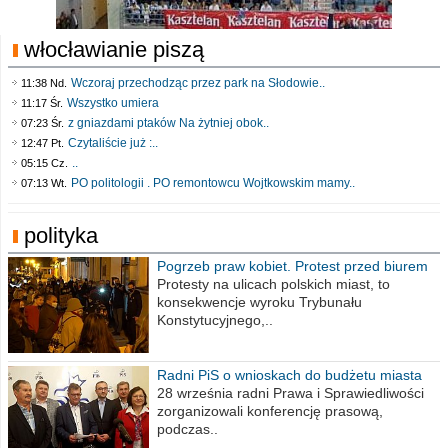
włocławianie piszą
Wczoraj przechodząc przez park na Słodowie..
11:38 Nd.
Wszystko umiera
11:17 Śr.
z gniazdami ptaków Na żytniej obok..
07:23 Śr.
Czytaliście już :..
12:47 Pt.
..
05:15 Cz.
PO politologii . PO remontowcu Wojtkowskim mamy..
07:13 Wt.
polityka
Pogrzeb praw kobiet. Protest przed biurem
poselskim PiS
Protesty na ulicach polskich miast, to
konsekwencje wyroku Trybunału
Konstytucyjnego,..
Radni PiS o wnioskach do budżetu miasta
na 2021 rok
28 września radni Prawa i Sprawiedliwości
zorganizowali konferencję prasową,
podczas..