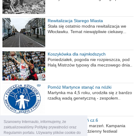
Rewitalizacja Starego Miasta
Stała się ostatnio modna rewitalizacja we
Włocławku. Temat niewątpliwie ciekawy...
Koszykówka dla najmłodszych
Poniedziałek, pogoda nie rozpieszcza, pod
Halą Mistrzów typowy dla meczowego dnia..
Pomóż Martynce stanąć na nóżki
Martynka ma 4,5 roku, urodziła się z bardzo
rzadką wadą genetyczną - zespołem..
Polska moich marzeń cz.6
Szanowny Internauto, informujemy, że
Nadszedł kres moich marzeń. Kampania
zaktualizowaliśmy Politykę prywatności oraz
wyborcza czyli niecodzienny festiwal
Regulamin portalu. Używamy plików cookie do