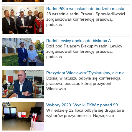
Radni PiS o wnioskach do budżetu miasta
na 2021 rok
28 września radni Prawa i Sprawiedliwości
zorganizowali konferencję prasową,
podczas..
Radni Lewicy apelują do biskupa A.
Wiesława Meringa
Dziś pod Pałacem Biskupim radni Lewicy
zorganizowali konferencję prasową,
podczas..
Prezydent Włocławka:"Dyskutujmy, ale nie
obrażajmy się”
Dzisiaj w ratuszu odbyła się konferencja
prasowa, podczas której prezydent
Włocławka..
Wybory 2020. Wyniki PKW z ponad 99
procent obwodów
W niedzielę 12 lipca odbyła się druga tura
wyborów prezydenckich. Największe..