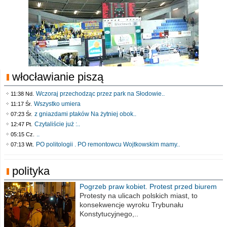
włocławianie piszą
Wczoraj przechodząc przez park na Słodowie..
11:38 Nd.
Wszystko umiera
11:17 Śr.
z gniazdami ptaków Na żytniej obok..
07:23 Śr.
Czytaliście już :..
12:47 Pt.
..
05:15 Cz.
PO politologii . PO remontowcu Wojtkowskim mamy..
07:13 Wt.
polityka
Pogrzeb praw kobiet. Protest przed biurem
poselskim PiS
Protesty na ulicach polskich miast, to
konsekwencje wyroku Trybunału
Konstytucyjnego,..