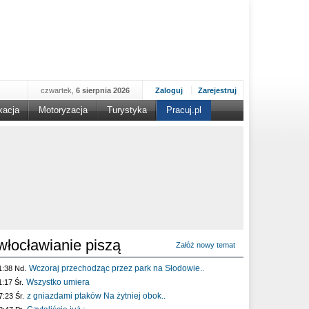
czwartek,
6 sierpnia 2026
Zaloguj
Zarejestruj
kacja
Motoryzacja
Turystyka
Pracuj.pl
włocławianie piszą
Załóż nowy temat
Wczoraj przechodząc przez park na Słodowie..
1:38 Nd.
Wszystko umiera
1:17 Śr.
z gniazdami ptaków Na żytniej obok..
7:23 Śr.