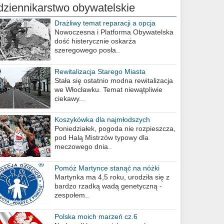
dziennikarstwo obywatelskie
Drażliwy temat reparacji a opcja
berlińska
Nowoczesna i Platforma Obywatelska
dość histerycznie oskarża
szeregowego posła..
Rewitalizacja Starego Miasta
Stała się ostatnio modna rewitalizacja
we Włocławku. Temat niewątpliwie
ciekawy...
Koszykówka dla najmłodszych
Poniedziałek, pogoda nie rozpieszcza,
pod Halą Mistrzów typowy dla
meczowego dnia..
Pomóż Martynce stanąć na nóżki
Martynka ma 4,5 roku, urodziła się z
bardzo rzadką wadą genetyczną -
zespołem..
Polska moich marzeń cz.6