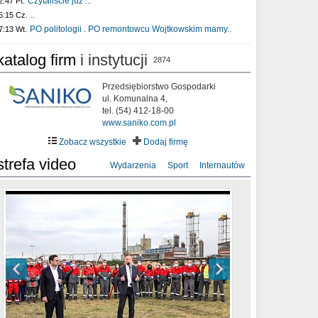
Czytaliście już :..
2:47 Pt.
..
5:15 Cz.
PO politologii . PO remontowcu Wojtkowskim mamy..
7:13 Wt.
katalog firm
i instytucji
2874
Przedsiębiorstwo Gospodarki
ul. Komunalna 4,
tel. (54) 412-18-00
www.saniko.com.pl
Zobacz wszystkie
Dodaj firmę
strefa video
Wydarzenia
Sport
Internautów
sixf33t .Last Year DRONE FOOTAGE
XXIII Sesja Rady Miasta Włocławek VIII
Ni To Ponk - W oczach mamy strach
Włocławek
kadencji w dniu 09.06.2020 r.