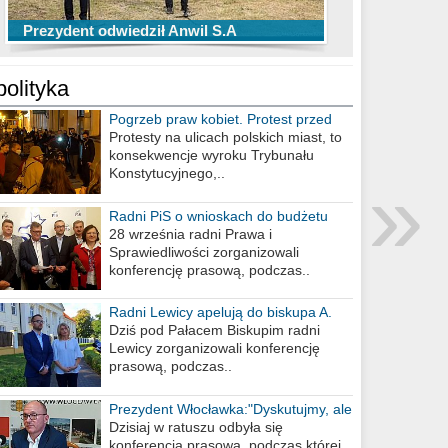
TOP 10 przechwytów Anwilu Włocławek
TOP 5 rzutów Anwilu Włocławek w BCL
Prezydent odwiedził Anwil S.A
w EBL w sezonie 2019/2020
w sezonie 2019/2020
polityka
Pogrzeb praw kobiet. Protest przed
biurem poselskim PiS
Protesty na ulicach polskich miast, to
konsekwencje wyroku Trybunału
»
Konstytucyjnego,..
Radni PiS o wnioskach do budżetu
miasta na 2021 rok
28 września radni Prawa i
Sprawiedliwości zorganizowali
konferencję prasową, podczas..
Radni Lewicy apelują do biskupa A.
Wiesława Meringa
Dziś pod Pałacem Biskupim radni
Lewicy zorganizowali konferencję
prasową, podczas..
Prezydent Włocławka:"Dyskutujmy, ale
nie obrażajmy się”
Dzisiaj w ratuszu odbyła się
konferencja prasowa, podczas której