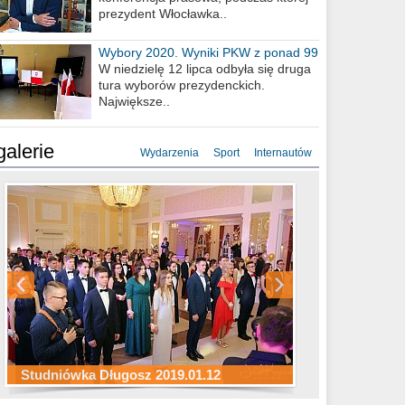
prezydent Włocławka..
Wybory 2020. Wyniki PKW z ponad 99
procent obwodów
W niedzielę 12 lipca odbyła się druga
tura wyborów prezydenckich.
Największe..
galerie
Wydarzenia
Sport
Internautów
Studniówka ZS Ekonomicznych
Studniówka Kopernik 2019.01.11
Studniówka LMK 2019.01.05
2019.01.05
Studniówka Długosz 2019.01.12
ZS Budowlanych 2019.01.12
Studniówka LZK 2019.01.11