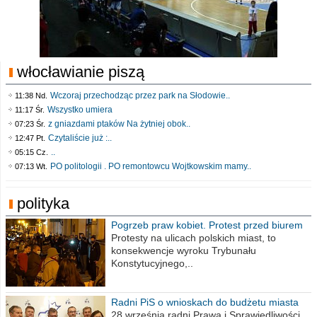
włocławianie piszą
Wczoraj przechodząc przez park na Słodowie..
11:38 Nd.
Wszystko umiera
11:17 Śr.
z gniazdami ptaków Na żytniej obok..
07:23 Śr.
Czytaliście już :..
12:47 Pt.
..
05:15 Cz.
PO politologii . PO remontowcu Wojtkowskim mamy..
07:13 Wt.
polityka
Pogrzeb praw kobiet. Protest przed biurem
poselskim PiS
Protesty na ulicach polskich miast, to
konsekwencje wyroku Trybunału
Konstytucyjnego,..
Radni PiS o wnioskach do budżetu miasta
na 2021 rok
28 września radni Prawa i Sprawiedliwości