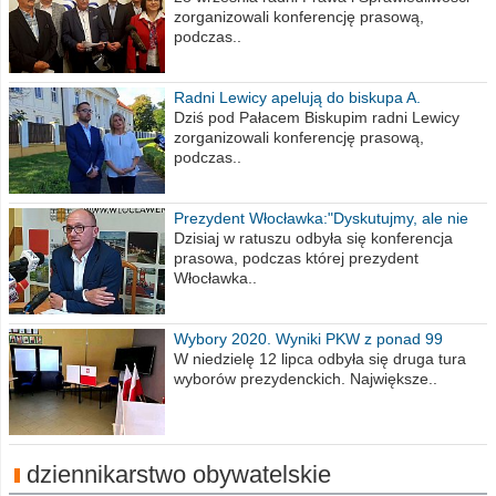
zorganizowali konferencję prasową,
podczas..
Radni Lewicy apelują do biskupa A.
Wiesława Meringa
Dziś pod Pałacem Biskupim radni Lewicy
zorganizowali konferencję prasową,
podczas..
Prezydent Włocławka:"Dyskutujmy, ale nie
obrażajmy się”
Dzisiaj w ratuszu odbyła się konferencja
prasowa, podczas której prezydent
Włocławka..
Wybory 2020. Wyniki PKW z ponad 99
procent obwodów
W niedzielę 12 lipca odbyła się druga tura
wyborów prezydenckich. Największe..
dziennikarstwo obywatelskie