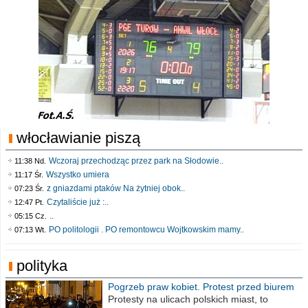
włocławianie piszą
Wczoraj przechodząc przez park na Słodowie..
11:38 Nd.
Wszystko umiera
11:17 Śr.
z gniazdami ptaków Na żytniej obok..
07:23 Śr.
Czytaliście już :..
12:47 Pt.
..
05:15 Cz.
PO politologii . PO remontowcu Wojtkowskim mamy..
07:13 Wt.
polityka
Pogrzeb praw kobiet. Protest przed biurem
poselskim PiS
Protesty na ulicach polskich miast, to