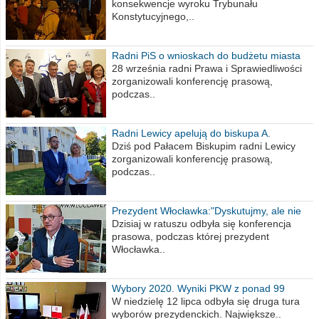
konsekwencje wyroku Trybunału
Konstytucyjnego,..
Radni PiS o wnioskach do budżetu miasta
na 2021 rok
28 września radni Prawa i Sprawiedliwości
zorganizowali konferencję prasową,
podczas..
Radni Lewicy apelują do biskupa A.
Wiesława Meringa
Dziś pod Pałacem Biskupim radni Lewicy
zorganizowali konferencję prasową,
podczas..
Prezydent Włocławka:"Dyskutujmy, ale nie
obrażajmy się”
Dzisiaj w ratuszu odbyła się konferencja
prasowa, podczas której prezydent
Włocławka..
Wybory 2020. Wyniki PKW z ponad 99
procent obwodów
W niedzielę 12 lipca odbyła się druga tura
wyborów prezydenckich. Największe..