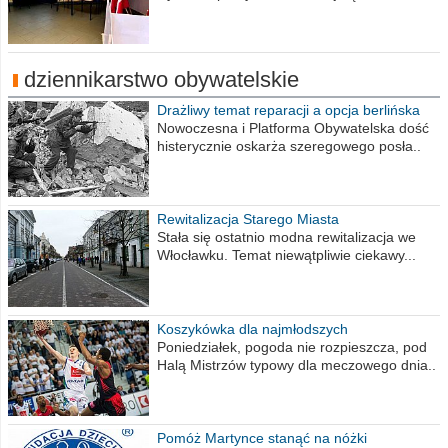
dziennikarstwo obywatelskie
Drażliwy temat reparacji a opcja berlińska
Nowoczesna i Platforma Obywatelska dość
histerycznie oskarża szeregowego posła..
Rewitalizacja Starego Miasta
Stała się ostatnio modna rewitalizacja we
Włocławku. Temat niewątpliwie ciekawy...
Koszykówka dla najmłodszych
Poniedziałek, pogoda nie rozpieszcza, pod
Halą Mistrzów typowy dla meczowego dnia..
Pomóż Martynce stanąć na nóżki